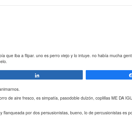
abía que iba a flipar. uno es perro viejo y lo intuye. no había mucha gen
elo.
Compartir
 animarnos.
de aire fresco, es simpatía, pasodoble dulzón, coplillas ME DA 
 y flanqueada por dos persusionistas, bueno, lo de percusionistas es po