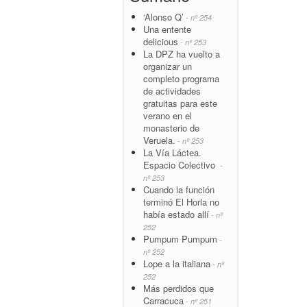
‘Alonso Q’
- nº 254
Una entente
delicious
- nº 253
La DPZ ha vuelto a
organizar un
completo programa
de actividades
gratuitas para este
verano en el
monasterio de
Veruela.
- nº 253
La Vía Láctea.
Espacio Colectivo
-
nº 253
Cuando la función
terminó El Horla no
había estado allí
- nº
252
Pumpum Pumpum
-
nº 252
Lope a la italiana
- nº
252
Más perdidos que
Carracuca
- nº 251