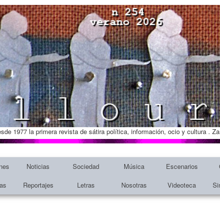
esde 1977 la primera revista de sátira política, información, ocio y cultura . 
nes
Noticias
Sociedad
Música
Escenarios
tas
Reportajes
Letras
Nosotras
Videoteca
Si