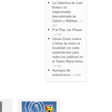
La Celestina de Juan
Bolea o la
tragicomedia
descafeinada de
Calixto y Melibea
- nº
247
P’al Pilar, los Pilares
- nº 247
Cávea Zuera vuelve
a llenar de teatro la
localidad con siete
espectáculos para
todos los públicos en
el Teatro Reina Sofía
- nº 247
Apología del
eclecticismo
- nº 246