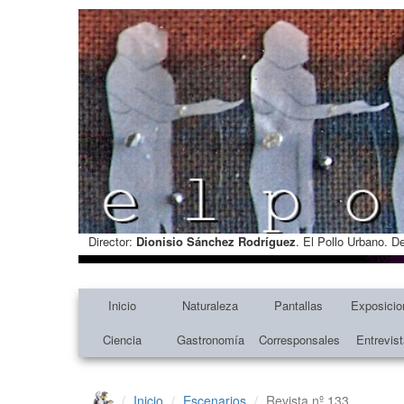
Director:
Dionisio Sánchez Rodríguez
. El Pollo Urbano. D
Inicio
Naturaleza
Pantallas
Exposicio
Ciencia
Gastronomía
Corresponsales
Entrevis
Inicio
Escenarios
Revista nº 133