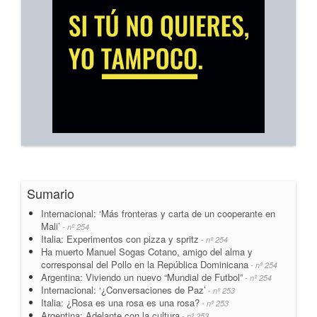
Sumario
Internacional: ‘Más fronteras y carta de un cooperante en
Mali’
- nº 254
Italia: Experimentos con pizza y spritz
- nº 254
Ha muerto Manuel Sogas Cotano, amigo del alma y
corresponsal del Pollo en la República Dominicana
- nº 254
Argentina: Viviendo un nuevo “Mundial de Futbol”
- nº 254
Internacional: ‘¿Conversaciones de Paz’
- nº 253
Italia: ¿Rosa es una rosa es una rosa?
- nº 253
Argentina: Adelante con la cultura
- nº 253