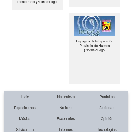
recalcitrante ¡Pincha el logo!
La página de la Diputación
Provincial de Huesca
¡Pincha el logo!
Inicio
Naturaleza
Pantallas
Exposiciones
Noticias
Sociedad
Música
Escenarios
Opinión
Silvicultura
Informes
Tecnologías