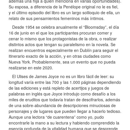
además una hija a quien menciona en varias oportunidades).
Su esposa, a diferencia de la Penélope original no le es fiel,
y el último episodio del libro es un largo soliloquio de ella, un
relato de sus pensamientos femeninos más íntimos.
Desde 1954 se celebra anualmente el “Bloomsday”, el día
16 de junio en el que los participantes procuran comer y
cenar lo mismo que los protagonistas de la obra, o realizar
distintos actos que tengan su paralelismo en la novela. Se
realizan encuentros especialmente en Dublín para seguir el
itinerario exacto de la acción, y en otras ciudades como
Nueva York. Probablemente, sea un evento que no pueda
realizarse en este 2020.
El Ulises de James Joyce no es un libro fácil de leer: su
longitud varía entre las 700 y las 1.000 páginas dependiendo
de las ediciones y está repleto de acertijos y juegos de
palabras en inglés que Joyce introdujo como desafío a los
miles de eruditos que todavía tratan de descifrarlos, además
de una sobre-abundancia de descripciones minuciosas de
personajes y de lugares que pueden llegar a hacerlo tedioso.
Aunque una lectora “de cuarentena” como yo, pudo
encontrarle la mano a su lectura y habiendo comprendido la
esencia profunda de la vitalidad humana que se desprende