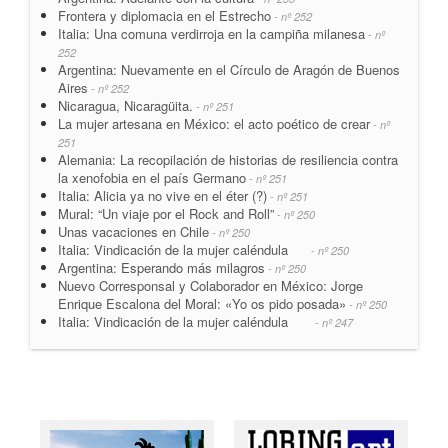
Frontera y diplomacia en el Estrecho
- nº 252
Italia: Una comuna verdirroja en la campiña milanesa
- nº
252
Argentina: Nuevamente en el Círculo de Aragón de Buenos
Aires
- nº 252
Nicaragua, Nicaragüita.
- nº 251
La mujer artesana en México: el acto poético de crear
- nº
251
Alemania: La recopilación de historias de resiliencia contra
la xenofobia en el país Germano
- nº 251
Italia: Alicia ya no vive en el éter (?)
- nº 251
Mural: “Un viaje por el Rock and Roll”
- nº 250
Unas vacaciones en Chile
- nº 250
Italia: Vindicación de la mujer caléndula
- nº 250
Argentina: Esperando más milagros
- nº 250
Nuevo Corresponsal y Colaborador en México: Jorge
Enrique Escalona del Moral: «Yo os pido posada»
- nº 250
Italia: Vindicación de la mujer caléndula
- nº 247