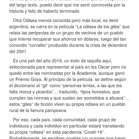
del largo texto, puedo decir que me sentí conmovida por la
historia y feliz de haberlo terminado.
Otra Odisea menos conocida pero más local, es decir
argentina, se narra en la película “La odisea de los giles” que
relata las peripecias de un grupo de vecinos de un pueblo
que intenta recuperar sus ahorros en dólares, luego del tan
conocido “corralito” producido durante la crisis de diciembre
del 2001.
Es una peli del año 2019, un éxito de taquilla aquí,
seleccionada para representar al país en los Oscar pero no
quedó entre las nominadas por la Academia, aunque ganó
un Premio Goya. Al principio de la película, se define según
el diccionario al “gil” como “personas lentas, a las que les
falta viveza y picardía”… traducido, “tipos honestos, que
cumplen las normas y que suelen ser sometidos a abusos”…
estos “giles” de ficción viven su propia odisea en un pueblo
rural de la llanura pampeana.
Por eso, cada país, cada comunidad, cada grupo de
individuos y cada individuo en particular estará transitando
su propia “odisea” en esta pandemia “Covid-19”.
Probablemente, se escriban novelas y/o guiones que luego