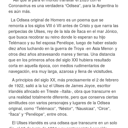
Coronavirus es una verdadera “Odisea”, para la Argentina lo
es aún más.
La Odisea original de Homero es un poema que se
remonta a los siglos VIII ó VII antes de Cristo y que narra las
peripecias de Ulises, rey de la isla de Ítaca en el mar Jónico,
que busca recobrar su reino donde lo esperan su hijo
Telémaco y su fiel esposa Penélope, luego de haber estado
diez años luchando en la guerra de Troya -en Asia Menor- y
otros diez años atravesando mares y tierras. Una distancia
que en los primeros años del siglo XXI hubiera resultado
corta en aquella época, con medios rudimentarios de
navegación, era muy larga, azarosa y llena de vicisitudes.
A principios del siglo XX, más precisamente el 2 de febrero
de 1922, salió a la luz el Ulises de James Joyce, escritor
irlandés afincado en Trieste –Italia-, obra que transcurre en
una realidad totalmente diferente, pero que conserva ciertas
similitudes con varios personajes y lugares de la Odisea
original, como “Telémaco”, “Néstor”, “Nausicaa”, “Circe”,
“Ítaca” y “Penélope”, entre otros.
El Ulises irlandés es una odisea que transcurre en un solo