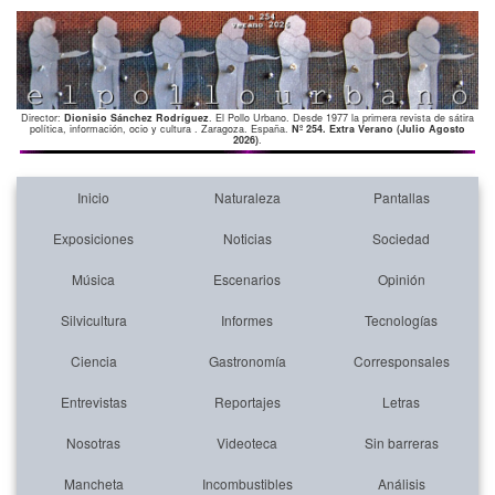
Director:
Dionisio Sánchez Rodríguez
. El Pollo Urbano. Desde 1977 la primera revista de sátira
política, información, ocio y cultura . Zaragoza. España.
Nº 254. Extra Verano (Julio Agosto
2026)
.
Inicio
Naturaleza
Pantallas
Exposiciones
Noticias
Sociedad
Música
Escenarios
Opinión
Silvicultura
Informes
Tecnologías
Ciencia
Gastronomía
Corresponsales
Entrevistas
Reportajes
Letras
Nosotras
Videoteca
Sin barreras
Mancheta
Incombustibles
Análisis