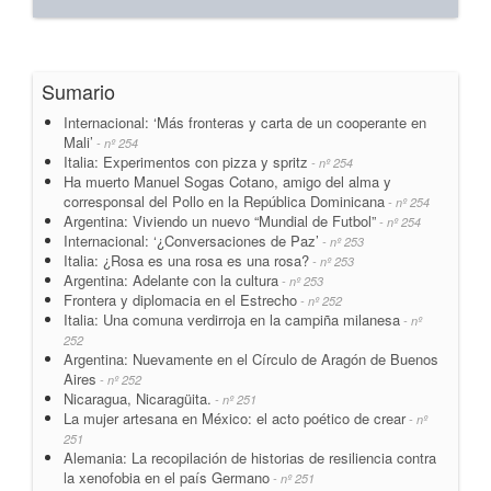
Sumario
Internacional: ‘Más fronteras y carta de un cooperante en
Mali’
- nº 254
Italia: Experimentos con pizza y spritz
- nº 254
Ha muerto Manuel Sogas Cotano, amigo del alma y
corresponsal del Pollo en la República Dominicana
- nº 254
Argentina: Viviendo un nuevo “Mundial de Futbol”
- nº 254
Internacional: ‘¿Conversaciones de Paz’
- nº 253
Italia: ¿Rosa es una rosa es una rosa?
- nº 253
Argentina: Adelante con la cultura
- nº 253
Frontera y diplomacia en el Estrecho
- nº 252
Italia: Una comuna verdirroja en la campiña milanesa
- nº
252
Argentina: Nuevamente en el Círculo de Aragón de Buenos
Aires
- nº 252
Nicaragua, Nicaragüita.
- nº 251
La mujer artesana en México: el acto poético de crear
- nº
251
Alemania: La recopilación de historias de resiliencia contra
la xenofobia en el país Germano
- nº 251