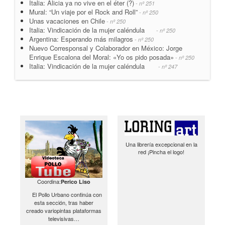
Italia: Alicia ya no vive en el éter (?)
- nº 251
Mural: “Un viaje por el Rock and Roll”
- nº 250
Unas vacaciones en Chile
- nº 250
Italia: Vindicación de la mujer caléndula
- nº 250
Argentina: Esperando más milagros
- nº 250
Nuevo Corresponsal y Colaborador en México: Jorge
Enrique Escalona del Moral: «Yo os pido posada»
- nº 250
Italia: Vindicación de la mujer caléndula
- nº 247
Una librería excepcional en la
red ¡Pincha el logo!
Coordina:
Perico Liso
El Pollo Urbano continúa con
esta sección, tras haber
creado variopintas plataformas
televisivas…