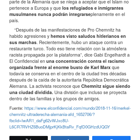
parte de la Alemania que se niega a aceptar que el Islam no
pertenece a Europa y que
los refugiados e inmigrantes
musulmanes nunca podrán integrarse
plenamente en el
país.
“Después de las manifestaciones de Pro Chemnitz ha
habido agresiones y
hemos visto saludos hitlerianos en
sus marchas
. Recientemente, hubo un ataque contra un
restaurante turco. Todo eso tiene relación con la atmósfera
racista propagada por la plataforma”, dice Gabi Engelhardt a
El Confidencial en
una concentración contra el racismo
organizada frente al enorme busto de Karl Marx
que
todavía se conserva en el centro de la ciudad tres décadas
después de la caída de la autoritaria República Democrática
Alemana. La activista reconoce que
Chemnitz sigue siendo
una ciudad dividida.
Una división que incluso se proyecta
dentro de las familias y los grupos de amigos.
Fuente:
https://www.elconfidencial.com/mundo/2018-11-16/merkel-
chemnitz-ultraderecha-alemania-afd_1652706/?
fbclid=IwAR1_daFg62vWJxc8U-
L6CR7RVHZ6BuoDMjprKjKkBtaRv_FqfD0GHzdUQGY