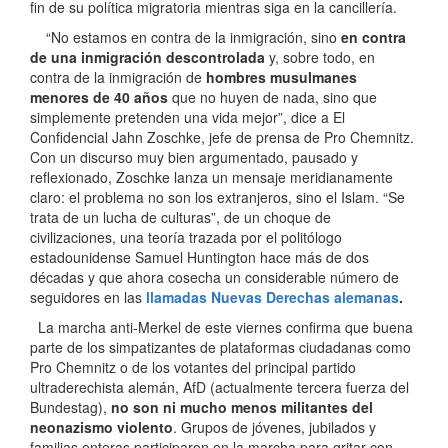
fin de su política migratoria mientras siga en la cancillería.
“No estamos en contra de la inmigración, sino
en contra
de una inmigración descontrolada
y, sobre todo, en
contra de la inmigración de
hombres musulmanes
menores de 40 años
que no huyen de nada, sino que
simplemente pretenden una vida mejor”, dice a El
Confidencial Jahn Zoschke, jefe de prensa de Pro Chemnitz.
Con un discurso muy bien argumentado, pausado y
reflexionado, Zoschke lanza un mensaje meridianamente
claro: el problema no son los extranjeros, sino el Islam. “Se
trata de un lucha de culturas”, de un choque de
civilizaciones, una teoría trazada por el politólogo
estadounidense Samuel Huntington hace más de dos
décadas y que ahora cosecha un considerable número de
seguidores en las
llamadas
Nuevas Derechas alemanas
.
La marcha anti-Merkel de este viernes confirma que buena
parte de los simpatizantes de plataformas ciudadanas como
Pro Chemnitz o de los votantes del principal partido
ultraderechista alemán, AfD (actualmente tercera fuerza del
Bundestag),
no son ni mucho menos militantes del
neonazismo violento
. Grupos de jóvenes, jubilados y
familias enteras participaron en la marcha para gritar con