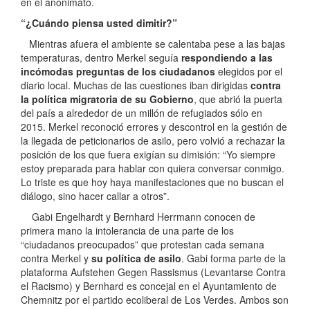
en el anonimato.
“¿Cuándo piensa usted dimitir?”
Mientras afuera el ambiente se calentaba pese a las bajas
temperaturas, dentro Merkel seguía
respondiendo a las
incómodas preguntas de los ciudadanos
elegidos por el
diario local. Muchas de las cuestiones iban dirigidas
contra
la política migratoria de su Gobierno
, que abrió la puerta
del país a alrededor de un millón de refugiados sólo en
2015. Merkel reconoció errores y descontrol en la gestión de
la llegada de peticionarios de asilo, pero volvió a rechazar la
posición de los que fuera exigían su dimisión: “Yo siempre
estoy preparada para hablar con quiera conversar conmigo.
Lo triste es que hoy haya manifestaciones que no buscan el
diálogo, sino hacer callar a otros”.
Gabi Engelhardt y Bernhard Herrmann conocen de
primera mano la intolerancia de una parte de los
“ciudadanos preocupados” que protestan cada semana
contra Merkel y
su política de asilo
. Gabi forma parte de la
plataforma Aufstehen Gegen Rassismus (Levantarse Contra
el Racismo) y Bernhard es concejal en el Ayuntamiento de
Chemnitz por el partido ecoliberal de Los Verdes. Ambos son