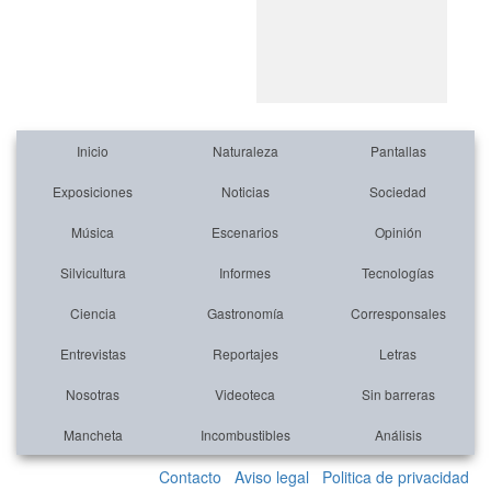
Inicio
Naturaleza
Pantallas
Exposiciones
Noticias
Sociedad
Música
Escenarios
Opinión
Silvicultura
Informes
Tecnologías
Ciencia
Gastronomía
Corresponsales
Entrevistas
Reportajes
Letras
Nosotras
Videoteca
Sin barreras
Mancheta
Incombustibles
Análisis
Contacto
Aviso legal
Politica de privacidad