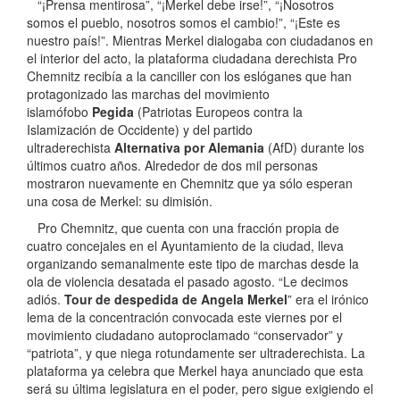
“¡Prensa mentirosa”, “¡Merkel debe irse!”, “¡Nosotros
somos el pueblo, nosotros somos el cambio!”, “¡Este es
nuestro país!”. Mientras Merkel dialogaba con ciudadanos en
el interior del acto, la plataforma ciudadana derechista Pro
Chemnitz recibía a la canciller con los eslóganes que han
protagonizado las marchas del movimiento
islamófobo
Pegida
(Patriotas Europeos contra la
Islamización de Occidente) y del partido
ultraderechista
Alternativa por Alemania
(AfD) durante los
últimos cuatro años. Alrededor de dos mil personas
mostraron nuevamente en Chemnitz que ya sólo esperan
una cosa de Merkel: su dimisión.
Pro Chemnitz, que cuenta con una fracción propia de
cuatro concejales en el Ayuntamiento de la ciudad, lleva
organizando semanalmente este tipo de marchas desde la
ola de violencia desatada el pasado agosto. “Le decimos
adiós.
Tour de despedida de Angela Merkel
” era el irónico
lema de la concentración convocada este viernes por el
movimiento ciudadano autoproclamado “conservador” y
“patriota”, y que niega rotundamente ser ultraderechista. La
plataforma ya celebra que Merkel haya anunciado que esta
será su última legislatura en el poder, pero sigue exigiendo el