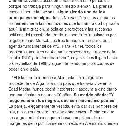
Chemnitz
. Ambos acceden a hablar con este periodista
porque no trabaja para ningún medio alemán.
La prensa
,
especialmente la nacional, s
igue siendo uno de los
principales enemigos
de las Nuevas Derechas alemanas.
Rainer enumera las tres razones que lo han traído hoy hasta
aquí: la inmigración, la política energética y las sucesivas
políticas del rescate dentro de la zona Euro impulsadas por
el gobierno de Merkel. Los tres temas forman parte de la
agenda fundamental de AfD. Para Rainer, todos los
problemas actuales de Alemania proceden de “la ideología
izquierdista” y del “neomarxismo”, cuyas raíces llegan hasta
las revueltas de 1968 y siguen teniendo amplias cuotas de
poder en el país.
“El Islam no pertenece a Alemania. La inmigración
procedente de Afganistán, un país que todavía vive en la
Edad Media, nunca podrá integrarse”, asegura a este diario
una manifestante de unos 60 años.
Su marido añade: “Y
luego vendrán los negros, que son muchísimo peores”
.
La pareja, elegantemente vestida, evita dar sus nombres de
pila, ni siquiera quieren revelar dónde viven. Prefieren que
sus argumentaciones, que rebasan ampliamente los
márgenes de lo políticamente correcto en Alemania, queden