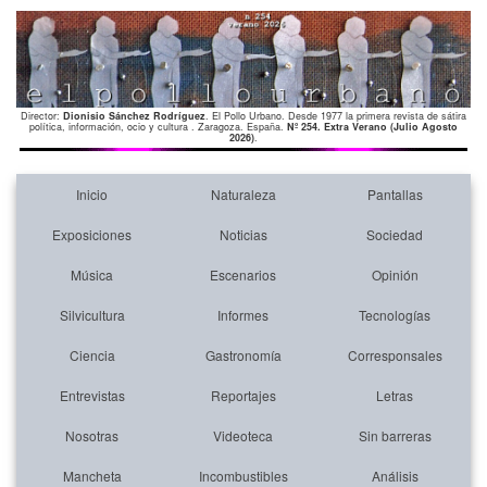
Director:
Dionisio Sánchez Rodríguez
. El Pollo Urbano. Desde 1977 la primera revista de sátira
política, información, ocio y cultura . Zaragoza. España.
Nº 254. Extra Verano (Julio Agosto
2026)
.
Inicio
Naturaleza
Pantallas
Exposiciones
Noticias
Sociedad
Música
Escenarios
Opinión
Silvicultura
Informes
Tecnologías
Ciencia
Gastronomía
Corresponsales
Entrevistas
Reportajes
Letras
Nosotras
Videoteca
Sin barreras
Mancheta
Incombustibles
Análisis