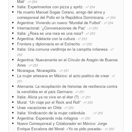
Mali’
- nº 254
Italia: Experimentos con pizza y spritz
- nº 254
Ha muerto Manuel Sogas Cotano, amigo del alma y
corresponsal del Pollo en la República Dominicana
- nº 254
Argentina: Viviendo un nuevo “Mundial de Futbol”
- nº 254
Internacional: ‘¿Conversaciones de Paz’
- nº 253
Italia: ¿Rosa es una rosa es una rosa?
- nº 253
Argentina: Adelante con la cultura
- nº 253
Frontera y diplomacia en el Estrecho
- nº 252
Italia: Una comuna verdirroja en la campiña milanesa
- nº
252
Argentina: Nuevamente en el Círculo de Aragón de Buenos
Aires
- nº 252
Nicaragua, Nicaragüita.
- nº 251
La mujer artesana en México: el acto poético de crear
- nº
251
Alemania: La recopilación de historias de resiliencia contra
la xenofobia en el país Germano
- nº 251
Italia: Alicia ya no vive en el éter (?)
- nº 251
Mural: “Un viaje por el Rock and Roll”
- nº 250
Unas vacaciones en Chile
- nº 250
Italia: Vindicación de la mujer caléndula
- nº 250
Argentina: Esperando más milagros
- nº 250
Nuevo Corresponsal y Colaborador en México: Jorge
Enrique Escalona del Moral: «Yo os pido posada»
- nº 250