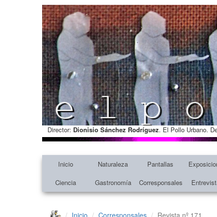
Director:
Dionisio Sánchez Rodríguez
. El Pollo Urbano. D
Inicio
Naturaleza
Pantallas
Exposicio
Ciencia
Gastronomía
Corresponsales
Entrevis
Inicio
Corresponsales
Revista nº 171