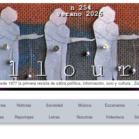
esde 1977 la primera revista de sátira política, información, ocio y cultura . 
nes
Noticias
Sociedad
Música
Escenarios
tas
Reportajes
Letras
Nosotras
Videoteca
Si