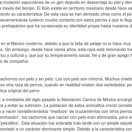
na mutación espontánea de un gen dejando en desventaja su piel y dent
través del tiempo. El Xolo existe en territorio mexicano desde hace var
ndo su característica. De esta raza se han derivado otras como el pe
mesoamericanas tuvieron mucho contacto con estos perros y que lo lleg
n prehispánico que ha conservado su identidad propia hasta nuestros d
 en el México moderno, debido a que la falta de pelaje no lo hace muy
o. Sin embargo, desde hace varios años, esta raza está retomando fu
rico y cultural y, que por su temperamento social, fiel y de gran apego 
ro de compañía.
chorros con pelo y sin pelo. Los con pelo son minoría. Muchos criado
n otra raza de perros, cuando en realidad existen dos variedades: pel
ica original del perro.
r: a mediados del siglo pasado la Asociación Canina de México encargó
za y evitar su extinción. La población de estos animalitos creció consi
 a nacer considerándolos “residuos” de cruzamientos con otros perros
ntaminación”, los cachorros que nacían con pelo eran eliminados, pero e
eluditos”. Esta situación fue aclarada más tarde con un simple estudi
ociado a un carácter dominante simple. Debido a la característica con