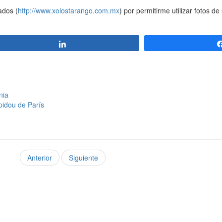
ados (
http://www.xolostarango.com.mx
) por permitirme utilizar fotos d
Compartir
nia
pidou de París
Anterior
Siguiente