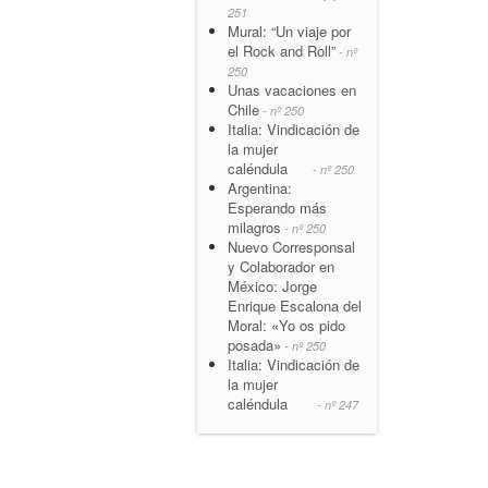
251
Mural: “Un viaje por
el Rock and Roll”
- nº
250
Unas vacaciones en
Chile
- nº 250
Italia: Vindicación de
la mujer
caléndula
- nº 250
Argentina:
Esperando más
milagros
- nº 250
Nuevo Corresponsal
y Colaborador en
México: Jorge
Enrique Escalona del
Moral: «Yo os pido
posada»
- nº 250
Italia: Vindicación de
la mujer
caléndula
- nº 247