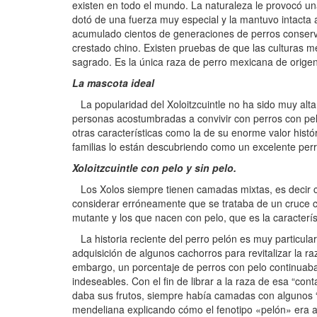
existen en todo el mundo. La naturaleza le provocó u
dotó de una fuerza muy especial y la mantuvo intacta a 
acumulado cientos de generaciones de perros conserva
crestado chino. Existen pruebas de que las culturas 
sagrado. Es la única raza de perro mexicana de orige
La mascota ideal
La popularidad del Xoloitzcuintle no ha sido muy alta
personas acostumbradas a convivir con perros con pel
otras características como la de su enorme valor histó
familias lo están descubriendo como un excelente per
Xoloitzcuintle con pelo y sin pelo.
Los Xolos siempre tienen camadas mixtas, es decir ca
considerar erróneamente que se trataba de un cruce co
mutante y los que nacen con pelo, que es la característ
La historia reciente del perro pelón es muy particula
adquisición de algunos cachorros para revitalizar la ra
embargo, un porcentaje de perros con pelo continuaba
indeseables. Con el fin de librar a la raza de esa “co
daba sus frutos, siempre había camadas con algunos “p
mendeliana explicando cómo el fenotipo «pelón» era as