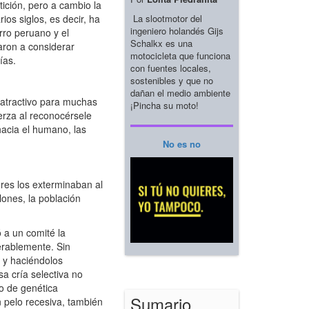
ición, pero a cambio la
La slootmotor del
ios siglos, es decir, ha
ingeniero holandés Gijs
rro peruano y el
Schalkx es una
aron a considerar
motocicleta que funciona
ías.
con fuentes locales,
sostenibles y que no
dañan el medio ambiente
 atractivo para muchas
¡Pincha su moto!
erza al reconocérsele
hacia el humano, las
No es no
res los exterminaban al
ones, la población
 a un comité la
derablemente. Sin
 y haciéndolos
sa cría selectiva no
o de genética
Sumario
 pelo recesiva, también