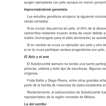
surgen ejemplares con pelo aunque en menor porcent
Improvisándome genetista
Los estudios genéticos arrojaron la siguiente conclusi
varias camadas:
Si se cruzan dos perros sin pelo, el 50% de la desce
cachorritos restantes mueren antes de nacer debido a 
madre (homocigoto para el alelo dominante) se autod
Si en cambio se cruza un ejemplar con pelo y otro sin
si en la cruza participan ambos progenitores con pelo
El Xolo y el arte
El Xoloitzcuintle siempre ha tenido una fuerte partici
pinturas, códices y todo tipo de esculturas. Algunos v
orígenes.
Frida Kahlo y Diego Rivera, entre otros grandes artis
parte de la familia de mascotas de estos excelentes ar
Recientemente, el sobrenombre de Xoloitzcuintle fue e
representativo de la región noroeste de México.
La del estribo