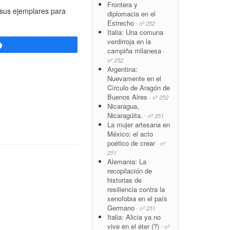
Frontera y
e sus ejemplares para
diplomacia en el
Estrecho
- nº 252
Italia: Una comuna
verdirroja en la
Compartir
campiña milanesa
-
nº 252
Argentina:
Nuevamente en el
Círculo de Aragón de
Buenos Aires
- nº 252
Nicaragua,
Nicaragüita.
- nº 251
La mujer artesana en
México: el acto
poético de crear
- nº
251
Alemania: La
recopilación de
historias de
resiliencia contra la
xenofobia en el país
Germano
- nº 251
Italia: Alicia ya no
vive en el éter (?)
- nº