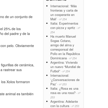
Internacional: ‘Más
fronteras y carta de
un cooperante en
sino de un conjunto de
Mali’
- nº 254
Italia: Experimentos
con pizza y spritz
- nº
el 25% de los
254
ño del padre y de la
Ha muerto Manuel
Sogas Cotano,
amigo del alma y
% con pelo. Obviamente
corresponsal del
Pollo en la República
Dominicana
- nº 254
Argentina: Viviendo
figurillas de cerámica,
un nuevo “Mundial de
 a rastrear sus
Futbol”
- nº 254
Internacional:
‘¿Conversaciones de
, los Xolos formaron
Paz’
- nº 253
Italia: ¿Rosa es una
rosa es una rosa?
- nº
este animal es también
253
Argentina: Adelante
con la cultura
- nº 253