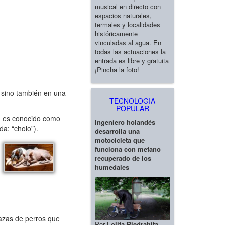
musical en directo con
espacios naturales,
termales y localidades
históricamente
vinculadas al agua. En
todas las actuaciones la
entrada es libre y gratuita
¡Pincha la foto!
, sino también en una
TECNOLOGIA
POPULAR
ién es conocido como
Ingeniero holandés
a: “cholo”).
desarrolla una
motocicleta que
funciona con metano
recuperado de los
humedales
razas de perros que
Por
Lolita Piedrahita