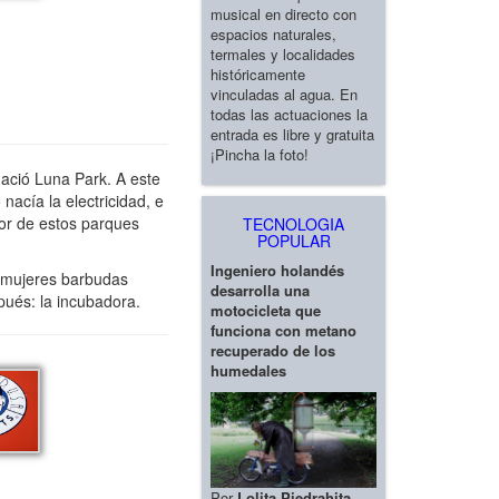
musical en directo con
espacios naturales,
termales y localidades
históricamente
vinculadas al agua. En
todas las actuaciones la
entrada es libre y gratuita
¡Pincha la foto!
ació Luna Park. A este
acía la electricidad, e
or de estos parques
TECNOLOGIA
POPULAR
Ingeniero holandés
y mujeres barbudas
desarrolla una
spués: la incubadora.
motocicleta que
funciona con metano
recuperado de los
humedales
Por
Lolita Piedrahita