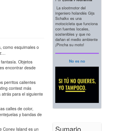
La slootmotor del
ingeniero holandés Gijs
Schalkx es una
motocicleta que funciona
con fuentes locales,
sostenibles y que no
dañan el medio ambiente
¡Pincha su moto!
es, como esquimales o
ez…
No es no
 fantasía. Objetos
des encontrar desde
s perritos calientes
ating contest más
atrás para el siguiente
s calles de color,
entejuelas y bandas de
Sumario
e Coney Island es un