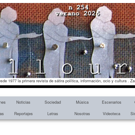
esde 1977 la primera revista de sátira política, información, ocio y cultura . 
nes
Noticias
Sociedad
Música
Escenarios
tas
Reportajes
Letras
Nosotras
Videoteca
Si