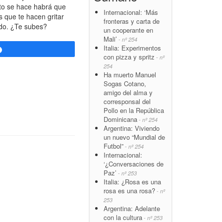
sto se hace habrá que
Internacional: ‘Más
 que te hacen gritar
fronteras y carta de
do. ¿Te subes?
un cooperante en
Mali’
- nº 254
Italia: Experimentos
Compartir
con pizza y spritz
- nº
254
Ha muerto Manuel
Sogas Cotano,
amigo del alma y
corresponsal del
Pollo en la República
Dominicana
- nº 254
Argentina: Viviendo
un nuevo “Mundial de
Futbol”
- nº 254
Internacional:
‘¿Conversaciones de
Paz’
- nº 253
Italia: ¿Rosa es una
rosa es una rosa?
- nº
253
Argentina: Adelante
con la cultura
- nº 253