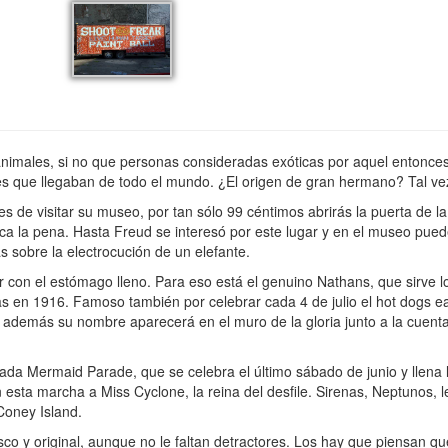
 animales, si no que personas consideradas exóticas por aquel entonc
tes que llegaban de todo el mundo. ¿El origen de gran hermano? Tal v
 de visitar su museo, por tan sólo 99 céntimos abrirás la puerta de la
a la pena. Hasta Freud se interesó por este lugar y en el museo pue
s sobre la electrocución de un elefante.
 con el estómago lleno. Para eso está el genuino Nathans, que sirve lo
as en 1916. Famoso también por celebrar cada 4 de julio el hot dogs e
además su nombre aparecerá en el muro de la gloria junto a la cuenta 
a Mermaid Parade, que se celebra el último sábado de junio y llena la
sta marcha a Miss Cyclone, la reina del desfile. Sirenas, Neptunos, l
Coney Island.
 y original, aunque no le faltan detractores. Los hay que piensan qu