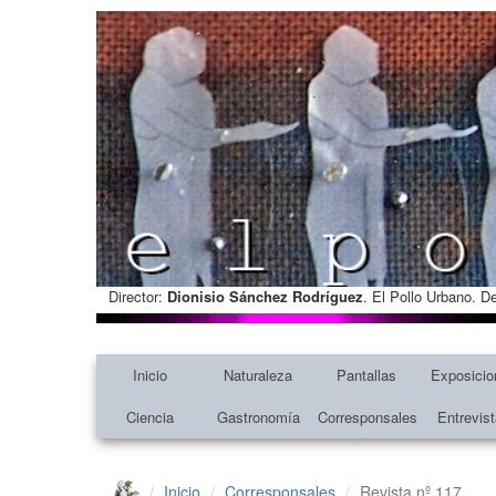
Director:
Dionisio Sánchez Rodríguez
. El Pollo Urbano. D
Inicio
Naturaleza
Pantallas
Exposicio
Ciencia
Gastronomía
Corresponsales
Entrevis
Inicio
Corresponsales
Revista nº 117