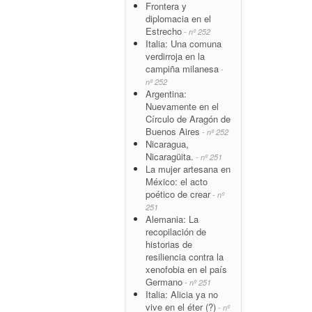
Frontera y
diplomacia en el
Estrecho
- nº 252
Italia: Una comuna
verdirroja en la
campiña milanesa
-
nº 252
Argentina:
Nuevamente en el
Círculo de Aragón de
Buenos Aires
- nº 252
Nicaragua,
Nicaragüita.
- nº 251
La mujer artesana en
México: el acto
poético de crear
- nº
251
Alemania: La
recopilación de
historias de
resiliencia contra la
xenofobia en el país
Germano
- nº 251
Italia: Alicia ya no
vive en el éter (?)
- nº