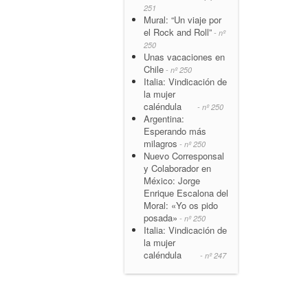
251
Mural: “Un viaje por
el Rock and Roll”
- nº
250
Unas vacaciones en
Chile
- nº 250
Italia: Vindicación de
la mujer
caléndula
- nº 250
Argentina:
Esperando más
milagros
- nº 250
Nuevo Corresponsal
y Colaborador en
México: Jorge
Enrique Escalona del
Moral: «Yo os pido
posada»
- nº 250
Italia: Vindicación de
la mujer
caléndula
- nº 247