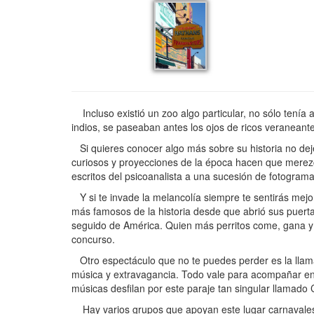
Incluso existió un zoo algo particular, no sólo tenía
indios, se paseaban antes los ojos de ricos veranean
Si quieres conocer algo más sobre su historia no dejes
curiosos y proyecciones de la época hacen que merezc
escritos del psicoanalista a una sucesión de fotograma
Y si te invade la melancolía siempre te sentirás mejor
más famosos de la historia desde que abrió sus puert
seguido de América. Quien más perritos come, gana y 
concurso.
Otro espectáculo que no te puedes perder es la llamad
música y extravagancia. Todo vale para acompañar en e
músicas desfilan por este paraje tan singular llamado 
Hay varios grupos que apoyan este lugar carnavalesco