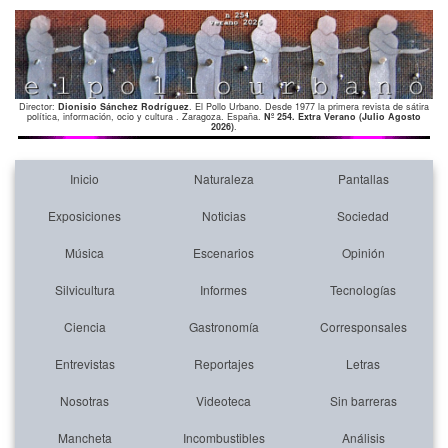
Director:
Dionisio Sánchez Rodríguez
. El Pollo Urbano. Desde 1977 la primera revista de sátira
política, información, ocio y cultura . Zaragoza. España.
Nº 254. Extra Verano (Julio Agosto
2026)
.
Inicio
Naturaleza
Pantallas
Exposiciones
Noticias
Sociedad
Música
Escenarios
Opinión
Silvicultura
Informes
Tecnologías
Ciencia
Gastronomía
Corresponsales
Entrevistas
Reportajes
Letras
Nosotras
Videoteca
Sin barreras
Mancheta
Incombustibles
Análisis