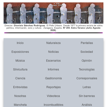
Director:
Dionisio Sánchez Rodríguez
. El Pollo Urbano. Desde 1977 la primera revista de sátira
política, información, ocio y cultura . Zaragoza. España.
Nº 254. Extra Verano (Julio Agosto
2026)
.
Inicio
Naturaleza
Pantallas
Exposiciones
Noticias
Sociedad
Música
Escenarios
Opinión
Silvicultura
Informes
Tecnologías
Ciencia
Gastronomía
Corresponsales
Entrevistas
Reportajes
Letras
Nosotras
Videoteca
Sin barreras
Mancheta
Incombustibles
Análisis