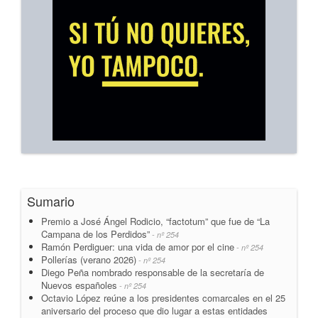
Sumario
Premio a José Ángel Rodicio, “factotum” que fue de “La
Campana de los Perdidos”
- nº 254
Ramón Perdiguer: una vida de amor por el cine
- nº 254
Pollerías (verano 2026)
- nº 254
Diego Peña nombrado responsable de la secretaría de
Nuevos españoles
- nº 254
Octavio López reúne a los presidentes comarcales en el 25
aniversario del proceso que dio lugar a estas entidades