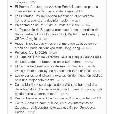
locales
- nº 254
El Premio Arquitectura 2026 de Rehabilitación es para la
intervención en el Monasterio de Sijena
- nº 254
Los Premios Rey de España reconocen el periodismo
frente a la guerra y la desinformación
- nº 254
Presentacion del nº 29 de la Revista “Crisis”
- nº 254
La Diputación de Zaragoza reconocerá con la medalla de
Santa Isabel a Luis González Uriol, Víctor Juan Borroy y
CERMI Aragón
- nº 253
Aragón impulsa sus vinos en el mercado asiático con un
stand agrupado en Vinexpo Asia Hong Kong
- nº 253
Pollerías (Junio 2026)
- nº 253
La Feria del Libro de Zaragoza lleva al Parque Grande más
de 1.000 actos de firma con unos 500 autores
- nº 253
El Comité de Emergencias de Aragón moviliza más de
262.000 euros para ayuda humanitaria internacional
- nº 253
Los expertos reivindican la evaluación de la gestión pública
para una mejor gobernanza
- nº 253
Carlos Martínez se despidió de la Alcaldía tras casi dos
décadas. «Hoy doy un paso a un lado, pero no me voy; me
quedo como un soriano más”.
- nº 252
Premio Lanzón para Alberto Jiménez Schuhmacher
- nº 252
Corita Viamonte hace pública, en el Ayuntamiento de
Zaragoza, su biografía novelada escrita por Genoveva
Rodea
- nº 252