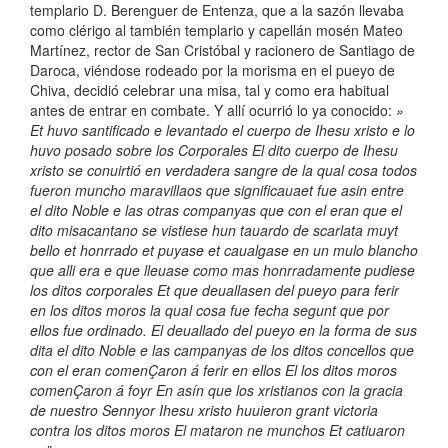
templario D. Berenguer de Entenza, que a la sazón llevaba
como clérigo al también templario y capellán mosén Mateo
Martínez, rector de San Cristóbal y racionero de Santiago de
Daroca, viéndose rodeado por la morisma en el pueyo de
Chiva, decidió celebrar una misa, tal y como era habitual
antes de entrar en combate. Y allí ocurrió lo ya conocido:
»
Et huvo santificado e levantado el cuerpo de Ihesu xristo e lo
huvo posado sobre los Corporales El dito cuerpo de Ihesu
xristo se conuirtió en verdadera sangre de la qual cosa todos
fueron muncho maravillaos que significauaet fue asin entre
el dito Noble e las otras companyas que con el eran que el
dito misacantano se vistiese hun tauardo de scarlata muyt
bello et honrrado et puyase et caualgase en un mulo blancho
que alli era e que lleuase como mas honrradamente pudiese
los ditos corporales Et que deuallasen del pueyo para ferir
en los ditos moros la qual cosa fue fecha segunt que por
ellos fue ordinado. El deuallado del pueyo en la forma de sus
dita el dito Noble e las campanyas de los ditos concellos que
con el eran comenÇaron á ferir en ellos El los ditos moros
comenÇaron á foyr En asín que los xristianos con la gracia
de nuestro Sennyor Ihesu xristo huuieron grant victoria
contra los ditos moros El mataron ne munchos Et catiuaron