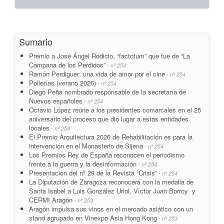
Sumario
Premio a José Ángel Rodicio, “factotum” que fue de “La
Campana de los Perdidos”
- nº 254
Ramón Perdiguer: una vida de amor por el cine
- nº 254
Pollerías (verano 2026)
- nº 254
Diego Peña nombrado responsable de la secretaría de
Nuevos españoles
- nº 254
Octavio López reúne a los presidentes comarcales en el 25
aniversario del proceso que dio lugar a estas entidades
locales
- nº 254
El Premio Arquitectura 2026 de Rehabilitación es para la
intervención en el Monasterio de Sijena
- nº 254
Los Premios Rey de España reconocen el periodismo
frente a la guerra y la desinformación
- nº 254
Presentacion del nº 29 de la Revista “Crisis”
- nº 254
La Diputación de Zaragoza reconocerá con la medalla de
Santa Isabel a Luis González Uriol, Víctor Juan Borroy y
CERMI Aragón
- nº 253
Aragón impulsa sus vinos en el mercado asiático con un
stand agrupado en Vinexpo Asia Hong Kong
- nº 253