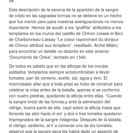
ne”.
Esta descripción de la escena de la aparición de la sangre
de cristo en las sagradas formas no se detiene en un hecho
que fue menor pero para nuestras averiguaciones no menos
importante. Hemos de acudir a los “graffitis” atribuidos a los
templarios en los muros del castillo de Chinon (véase el libro
de Charbonneau-Lassay “Le coeur rayommant du donjour
de Chinon attribué aux templiers”, reeditado. Arché Milán)
para encontrar un detalle no descrito en este anterior
“Documento de Chiva”, fechado en 1340.
De todos es sabido que en las alforjas de los monjes
soldados templarios siempre acostumbraban a llevar
tomates, pan de centeno, aceite, sal, agua y vino. El
improvisado altar que a toda prisa se hubo de construir para
celebrar la misa antes de la batalla, apenas si se conformó
con cuatro piedras, quedando la alforja entre ellas. “Cuando
la sangre brotó de las formas,y ante la admiración del
clérigo, buena parte de ella cayó sobre la alforja hasta que
llorando las alzó hacia el sol y dos o tres tomates quedaron
impregnados de la sangre milagrosa. Después de la batalla,
el clérigo, sediento, al ir a comerse uno de los tomates,
observó que la sangre seca les había dado un aspecto de