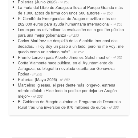
Pollerías (Junio 2026)
- nº 253
La Feria del Libro de Zaragoza lleva al Parque Grande más
de 1.000 actos de firma con unos 500 autores
- nº 253
El Comité de Emergencias de Aragón moviliza más de
262.000 euros para ayuda humanitaria internacional
- nº 253
Los expertos reivindican la evaluación de la gestión pública
para una mejor gobernanza
- nº 253
Carlos Martínez se despidió de la Alcaldía tras casi dos
décadas. «Hoy doy un paso a un lado, pero no me voy; me
quedo como un soriano más”.
- nº 252
Premio Lanzón para Alberto Jiménez Schuhmacher
- nº 252
Corita Viamonte hace pública, en el Ayuntamiento de
Zaragoza, su biografía novelada escrita por Genoveva
Rodea
- nº 252
Pollerías (Mayo 2026)
- nº 252
Marcelino Iglesias, el presidente más longevo, estrena
retrato oficial: «Hice todo lo posible por dejar un Aragón
mejor»
- nº 252
El Gobierno de Aragón culmina el Programa de Desarrollo
Rural tras una inversión de 976 millones de euros
- nº 252