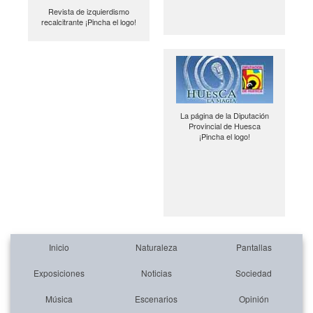
Revista de izquierdismo
recalcitrante ¡Pincha el logo!
La página de la Diputación
Provincial de Huesca
¡Pincha el logo!
Inicio
Naturaleza
Pantallas
Exposiciones
Noticias
Sociedad
Música
Escenarios
Opinión