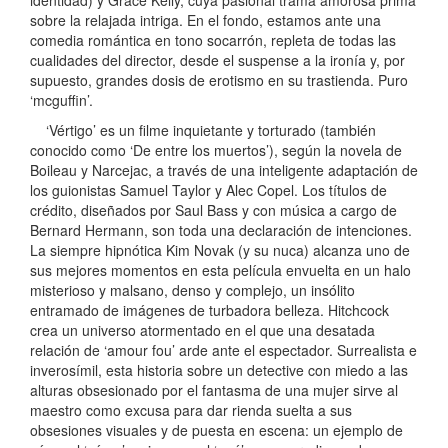
sobre la relajada intriga. En el fondo, estamos ante una
comedia romántica en tono socarrón, repleta de todas las
cualidades del director, desde el suspense a la ironía y, por
supuesto, grandes dosis de erotismo en su trastienda. Puro
‘mcguffin’.
‘Vértigo’ es un filme inquietante y torturado (también
conocido como ‘De entre los muertos’), según la novela de
Boileau y Narcejac, a través de una inteligente adaptación de
los guionistas Samuel Taylor y Alec Copel. Los títulos de
crédito, diseñados por Saul Bass y con música a cargo de
Bernard Hermann, son toda una declaración de intenciones.
La siempre hipnótica Kim Novak (y su nuca) alcanza uno de
sus mejores momentos en esta película envuelta en un halo
misterioso y malsano, denso y complejo, un insólito
entramado de imágenes de turbadora belleza. Hitchcock
crea un universo atormentado en el que una desatada
relación de ‘amour fou’ arde ante el espectador. Surrealista e
inverosímil, esta historia sobre un detective con miedo a las
alturas obsesionado por el fantasma de una mujer sirve al
maestro como excusa para dar rienda suelta a sus
obsesiones visuales y de puesta en escena: un ejemplo de