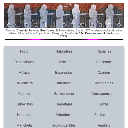
Director:
Dionisio Sánchez Rodríguez
. El Pollo Urbano. Desde 1977 la primera revista de sátira
política, información, ocio y cultura . Zaragoza. España.
Nº 254. Extra Verano (Julio Agosto
2026)
.
Inicio
Naturaleza
Pantallas
Exposiciones
Noticias
Sociedad
Música
Escenarios
Opinión
Silvicultura
Informes
Tecnologías
Ciencia
Gastronomía
Corresponsales
Entrevistas
Reportajes
Letras
Nosotras
Videoteca
Sin barreras
Mancheta
Incombustibles
Análisis