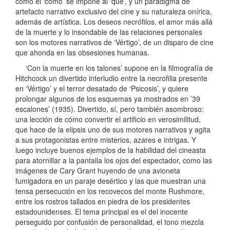
cómo el ‘cómo’ se impone al ‘qué’, y un paradigma de
artefacto narrativo exclusivo del cine y su naturaleza onírica,
además de artística. Los deseos necrófilos, el amor más allá
de la muerte y lo insondable de las relaciones personales
son los motores narrativos de ‘Vértigo’, de un disparo de cine
que ahonda en las obsesiones humanas.
‘Con la muerte en los talones’ supone en la filmografía de
Hitchcock un divertido interludio entre la necrofilia presente
en ‘Vértigo’ y el terror desatado de ‘Psicosis’, y quiere
prolongar algunos de los esquemas ya mostrados en ’39
escalones’ (1935). Divertido, sí, pero también asombroso:
una lección de cómo convertir el artificio en verosimilitud,
que hace de la elipsis uno de sus motores narrativos y agita
a sus protagonistas entre misterios, azares e intrigas. Y
luego incluye buenos ejemplos de la habilidad del cineasta
para atornillar a la pantalla los ojos del espectador, como las
imágenes de Cary Grant huyendo de una avioneta
fumigadora en un paraje desértico y las que muestran una
tensa persecución en los recovecos del monte Rushmore,
entre los rostros tallados en piedra de los presidentes
estadounidenses. El tema principal es el del inocente
perseguido por confusión de personalidad, el tono mezcla