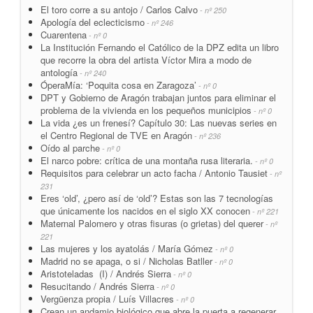
El toro corre a su antojo / Carlos Calvo
- nº 250
Apología del eclecticismo
- nº 246
Cuarentena
- nº 0
La Institución Fernando el Católico de la DPZ edita un libro
que recorre la obra del artista Víctor Mira a modo de
antología
- nº 240
ÓperaMía: ‘Poquita cosa en Zaragoza’
- nº 0
DPT y Gobierno de Aragón trabajan juntos para eliminar el
problema de la vivienda en los pequeños municipios
- nº 0
La vida ¿es un frenesí? Capítulo 30: Las nuevas series en
el Centro Regional de TVE en Aragón
- nº 236
Oído al parche
- nº 0
El narco pobre: crítica de una montaña rusa literaria.
- nº 0
Requisitos para celebrar un acto facha / Antonio Tausiet
- nº
231
Eres ‘old’, ¿pero así de ‘old’? Estas son las 7 tecnologías
que únicamente los nacidos en el siglo XX conocen
- nº 221
Maternal Palomero y otras fisuras (o grietas) del querer
- nº
221
Las mujeres y los ayatolás / María Gómez
- nº 0
Madrid no se apaga, o si / Nicholas Batller
- nº 0
Aristoteladas (I) / Andrés Sierra
- nº 0
Resucitando / Andrés Sierra
- nº 0
Vergüenza propia / Luís Villacres
- nº 0
Crean un andamio biológico que abre la puerta a regenerar