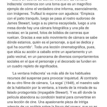
indiscreta’ comienza con una toma que es un magnífico
ejemplo de cómo el verdadero cine informa, esencialmente,
con imágenes. Truffaut lo expone con agudeza: “Empieza
con el patio tranquilo, luego se pasa al rostro sudoroso de
James Stewart, luego a su pierna escayolada, luego a una
mesa donde hay una cámara fotográfica y una pila de
revistas; en la pared, fotos de bólidos de carreras que
vuelcan. Gracias a ese solo movimiento de cámara se sabe
dónde estamos, quién es el personaje, a qué se dedica y
qué ha ocurrido”. Toda una lección cinematográfica, pues,
que sitúa su acción a caballo entre un apartamento y un
patio vecinal, en un panorama de diversos comportamientos
sociales en el que el personaje y el decorado se funden en
un cuadro repleto de significados.
‘La ventana indiscreta’ va más allá de los habituales
recursos del suspense para provocar inquietud. Al contrario
de su otro filme de cámara, ‘La soga’ (1948), el maestro sale
de la habitación por la ventana, a través de la mirada de su
lisiado protagonista (impagable Stewart). Y es allí donde la
película abandona su condición teatral para convertirse en
una lección de cine. Una apasionante pieza de intriga
además de un análisis sobre la figura del voyeur, que no es