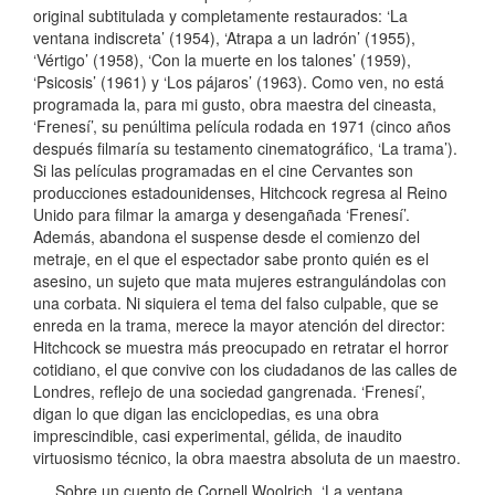
original subtitulada y completamente restaurados: ‘La
ventana indiscreta’ (1954), ‘Atrapa a un ladrón’ (1955),
‘Vértigo’ (1958), ‘Con la muerte en los talones’ (1959),
‘Psicosis’ (1961) y ‘Los pájaros’ (1963). Como ven, no está
programada la, para mi gusto, obra maestra del cineasta,
‘Frenesí’, su penúltima película rodada en 1971 (cinco años
después filmaría su testamento cinematográfico, ‘La trama’).
Si las películas programadas en el cine Cervantes son
producciones estadounidenses, Hitchcock regresa al Reino
Unido para filmar la amarga y desengañada ‘Frenesí’.
Además, abandona el suspense desde el comienzo del
metraje, en el que el espectador sabe pronto quién es el
asesino, un sujeto que mata mujeres estrangulándolas con
una corbata. Ni siquiera el tema del falso culpable, que se
enreda en la trama, merece la mayor atención del director:
Hitchcock se muestra más preocupado en retratar el horror
cotidiano, el que convive con los ciudadanos de las calles de
Londres, reflejo de una sociedad gangrenada. ‘Frenesí’,
digan lo que digan las enciclopedias, es una obra
imprescindible, casi experimental, gélida, de inaudito
virtuosismo técnico, la obra maestra absoluta de un maestro.
Sobre un cuento de Cornell Woolrich, ‘La ventana