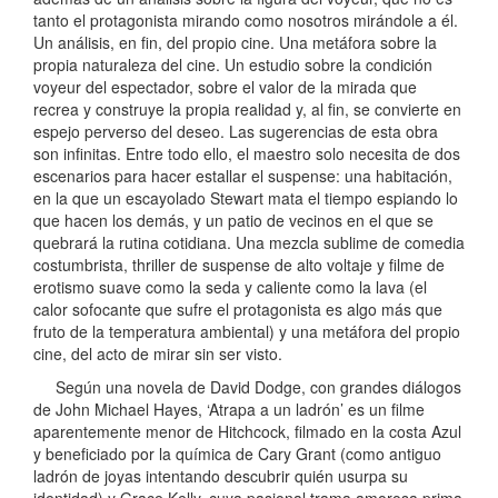
tanto el protagonista mirando como nosotros mirándole a él.
Un análisis, en fin, del propio cine. Una metáfora sobre la
propia naturaleza del cine. Un estudio sobre la condición
voyeur del espectador, sobre el valor de la mirada que
recrea y construye la propia realidad y, al fin, se convierte en
espejo perverso del deseo. Las sugerencias de esta obra
son infinitas. Entre todo ello, el maestro solo necesita de dos
escenarios para hacer estallar el suspense: una habitación,
en la que un escayolado Stewart mata el tiempo espiando lo
que hacen los demás, y un patio de vecinos en el que se
quebrará la rutina cotidiana. Una mezcla sublime de comedia
costumbrista, thriller de suspense de alto voltaje y filme de
erotismo suave como la seda y caliente como la lava (el
calor sofocante que sufre el protagonista es algo más que
fruto de la temperatura ambiental) y una metáfora del propio
cine, del acto de mirar sin ser visto.
Según una novela de David Dodge, con grandes diálogos
de John Michael Hayes, ‘Atrapa a un ladrón’ es un filme
aparentemente menor de Hitchcock, filmado en la costa Azul
y beneficiado por la química de Cary Grant (como antiguo
ladrón de joyas intentando descubrir quién usurpa su
identidad) y Grace Kelly, cuya pasional trama amorosa prima