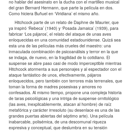
no hablar del asesinato en la ducha con el martilleo musical
del gran Bernard Hermann, que parte la película en dos.
Como hiciera Buñuel en ‘Viridiana’ el mismo año.
Hitchcock parte de un relato de Daphne de Maurier, que
ya inspiró ‘Rebeca’ (1940) y ‘Posada Jamaica’ (1939), para
fabricar ‘Los pájaros’, el relato del ataque de unas aves
enloquecidas en una comunidad estadounidense. Quizá sea
esta una de las películas más crueles del maestro: una
inmaculada combinación de psicoanálisis y terror en la que
se indaga, de nuevo, en la fragilidad de lo cotidiano. El
suspense se abre paso casi de modo imperceptible mientras
Hitchcock atormenta a sus personajes y al espectador con el
ataque fantástico de unos, efectivamente, pájaros
enloquecidos, pero también con terrores más terrenales, que
toman la forma de madres posesivas y amores no
confesados. Al mismo tiempo, propone una compleja historia
de taras psicológicas y una intriga de suspense ornitológico
(las aves, inexplicablemente, atacan al hombre) de raíz
metafórica y carácter irresoluto (su desenlace es una de las
grandes puertas abiertas del séptimo arte). Una película
inabarcable, polisémica, de una descomunal riqueza
expresiva y conceptual, que deslumbra en su tensión