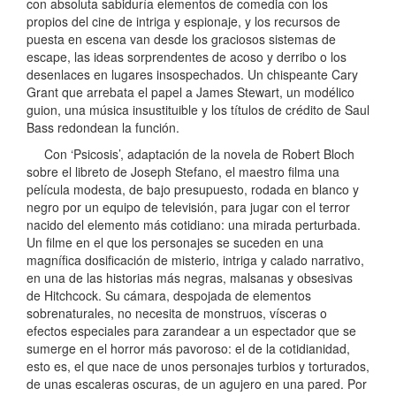
con absoluta sabiduría elementos de comedia con los
propios del cine de intriga y espionaje, y los recursos de
puesta en escena van desde los graciosos sistemas de
escape, las ideas sorprendentes de acoso y derribo o los
desenlaces en lugares insospechados. Un chispeante Cary
Grant que arrebata el papel a James Stewart, un modélico
guion, una música insustituible y los títulos de crédito de Saul
Bass redondean la función.
Con ‘Psicosis’, adaptación de la novela de Robert Bloch
sobre el libreto de Joseph Stefano, el maestro filma una
película modesta, de bajo presupuesto, rodada en blanco y
negro por un equipo de televisión, para jugar con el terror
nacido del elemento más cotidiano: una mirada perturbada.
Un filme en el que los personajes se suceden en una
magnífica dosificación de misterio, intriga y calado narrativo,
en una de las historias más negras, malsanas y obsesivas
de Hitchcock. Su cámara, despojada de elementos
sobrenaturales, no necesita de monstruos, vísceras o
efectos especiales para zarandear a un espectador que se
sumerge en el horror más pavoroso: el de la cotidianidad,
esto es, el que nace de unos personajes turbios y torturados,
de unas escaleras oscuras, de un agujero en una pared. Por