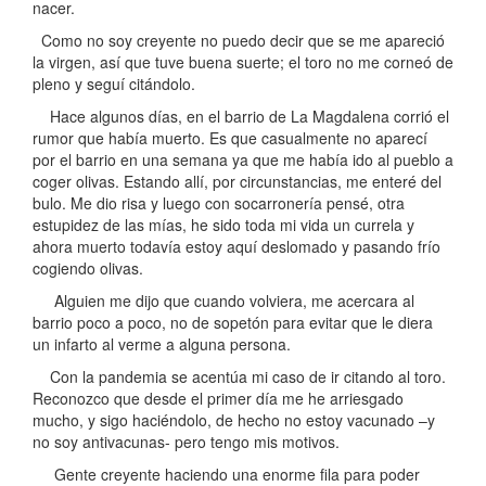
nacer.
Como no soy creyente no puedo decir que se me apareció
la virgen, así que tuve buena suerte; el toro no me corneó de
pleno y seguí citándolo.
Hace algunos días, en el barrio de La Magdalena corrió el
rumor que había muerto. Es que casualmente no aparecí
por el barrio en una semana ya que me había ido al pueblo a
coger olivas. Estando allí, por circunstancias, me enteré del
bulo. Me dio risa y luego con socarronería pensé, otra
estupidez de las mías, he sido toda mi vida un currela y
ahora muerto todavía estoy aquí deslomado y pasando frío
cogiendo olivas.
Alguien me dijo que cuando volviera, me acercara al
barrio poco a poco, no de sopetón para evitar que le diera
un infarto al verme a alguna persona.
Con la pandemia se acentúa mi caso de ir citando al toro.
Reconozco que desde el primer día me he arriesgado
mucho, y sigo haciéndolo, de hecho no estoy vacunado –y
no soy antivacunas- pero tengo mis motivos.
Gente creyente haciendo una enorme fila para poder