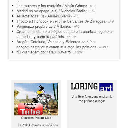
221
Las mujeres y los ayatolás / María Gómez
- nº 0
Madrid no se apaga, o si / Nicholas Batller
- nº 0
Aristoteladas (I) / Andrés Sierra
- nº 0
Tributo a Hitchcock en el cine Cervantes de Zaragoza
- nº 0
Vergüenza propia / Luís Villacres
- nº 0
Crean un andamio biológico que abre la puerta a regenerar
la médula y curar la parálisis
- nº 212
Aragón, Cataluña, Valencia y Baleares se alían
económicamente y evitan sus rencillas políticas
- nº 211
“El gran enemigo” / Raúl Navarro
- nº 207
Una librería excepcional en la
red ¡Pincha el logo!
Coordina:
Perico Liso
El Pollo Urbano continúa con