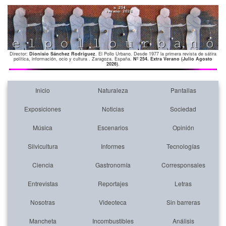
Director:
Dionisio Sánchez Rodríguez
. El Pollo Urbano. Desde 1977 la primera revista de sátira
política, información, ocio y cultura . Zaragoza. España.
Nº 254. Extra Verano (Julio Agosto
2026)
.
Inicio
Naturaleza
Pantallas
Exposiciones
Noticias
Sociedad
Música
Escenarios
Opinión
Silvicultura
Informes
Tecnologías
Ciencia
Gastronomía
Corresponsales
Entrevistas
Reportajes
Letras
Nosotras
Videoteca
Sin barreras
Mancheta
Incombustibles
Análisis