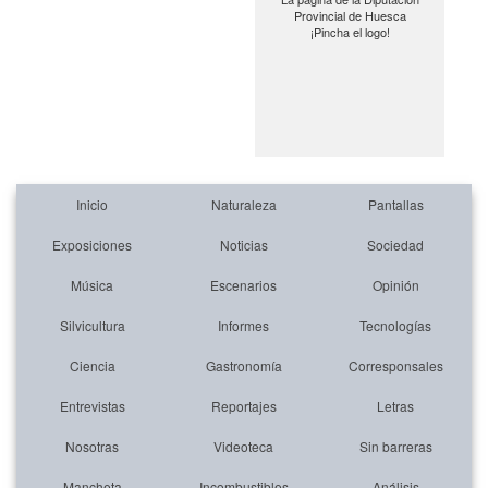
Provincial de Huesca
¡Pincha el logo!
Inicio
Naturaleza
Pantallas
Exposiciones
Noticias
Sociedad
Música
Escenarios
Opinión
Silvicultura
Informes
Tecnologías
Ciencia
Gastronomía
Corresponsales
Entrevistas
Reportajes
Letras
Nosotras
Videoteca
Sin barreras
Mancheta
Incombustibles
Análisis