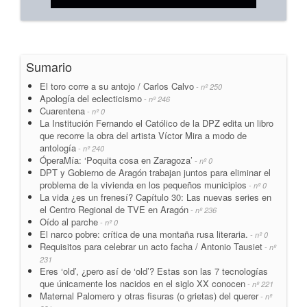
Sumario
El toro corre a su antojo / Carlos Calvo
- nº 250
Apología del eclecticismo
- nº 246
Cuarentena
- nº 0
La Institución Fernando el Católico de la DPZ edita un libro
que recorre la obra del artista Víctor Mira a modo de
antología
- nº 240
ÓperaMía: ‘Poquita cosa en Zaragoza’
- nº 0
DPT y Gobierno de Aragón trabajan juntos para eliminar el
problema de la vivienda en los pequeños municipios
- nº 0
La vida ¿es un frenesí? Capítulo 30: Las nuevas series en
el Centro Regional de TVE en Aragón
- nº 236
Oído al parche
- nº 0
El narco pobre: crítica de una montaña rusa literaria.
- nº 0
Requisitos para celebrar un acto facha / Antonio Tausiet
- nº
231
Eres ‘old’, ¿pero así de ‘old’? Estas son las 7 tecnologías
que únicamente los nacidos en el siglo XX conocen
- nº 221
Maternal Palomero y otras fisuras (o grietas) del querer
- nº