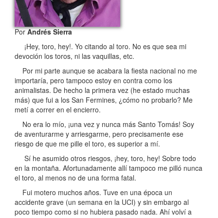
Por
Andrés Sierra
¡Hey, toro, hey!. Yo citando al toro. No es que sea mi
devoción los toros, ni las vaquillas, etc.
Por mi parte aunque se acabara la fiesta nacional no me
importaría, pero tampoco estoy en contra como los
animalistas. De hecho la primera vez (he estado muchas
más) que fui a los San Fermines, ¿cómo no probarlo? Me
metí a correr en el encierro.
No era lo mío, ¡una vez y nunca más Santo Tomás! Soy
de aventurarme y arriesgarme, pero precisamente ese
riesgo de que me pille el toro, es superior a mí.
Sí he asumido otros riesgos, ¡hey, toro, hey! Sobre todo
en la montaña. Afortunadamente allí tampoco me pilló nunca
el toro, al menos no de una forma fatal.
Fui motero muchos años. Tuve en una época un
accidente grave (un semana en la UCI) y sin embargo al
poco tiempo como si no hubiera pasado nada. Ahí volví a