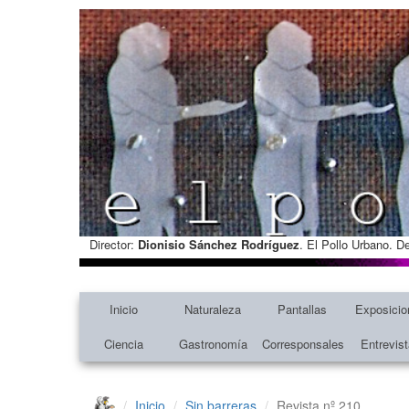
Director:
Dionisio Sánchez Rodríguez
. El Pollo Urbano. D
Inicio
Naturaleza
Pantallas
Exposicio
Ciencia
Gastronomía
Corresponsales
Entrevis
Inicio
Sin barreras
Revista nº 210