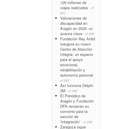
129 millones de
viajes realizados
- nº
251
Valoraciones de
discapacidad en
Aragón en 2025: un
avance clave
- nº 250
Fundación Rey Ardid
inaugura su nuevo
Centro de Atención
Integral, un espacio
para el apoyo
emocional,
rehabilitación y
autonomía personal
-
nº 247
Así funciona Delphi-
2M
- nº 246
El Periódico de
Aragón y Fundación
DFA renuevan su
convenio para la
sección de
‘Integración’
- nº 245
Zaragoza sigue