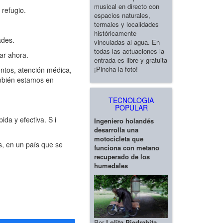
musical en directo con
refugio.
espacios naturales,
termales y localidades
históricamente
ades.
vinculadas al agua. En
todas las actuaciones la
ar ahora.
entrada es libre y gratuita
¡Pincha la foto!
ntos, atención médica,
ambién estamos en
TECNOLOGIA
POPULAR
a y efectiva. S i
Ingeniero holandés
desarrolla una
motocicleta que
s, en un país que se
funciona con metano
recuperado de los
humedales
Por
Lolita Piedrahita