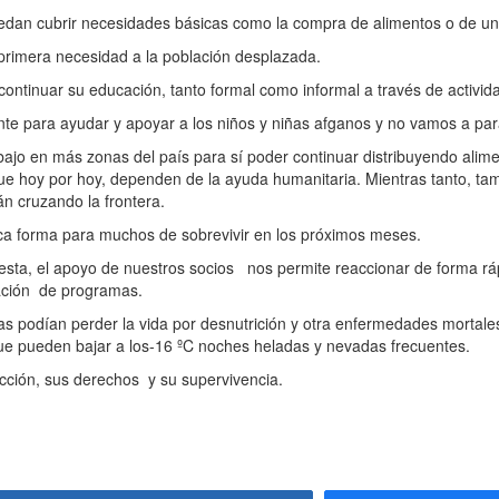
uedan cubrir necesidades básicas como la compra de alimentos o de un 
 primera necesidad a la población desplazada.
ontinuar su educación, tanto formal como informal a través de activid
 para ayudar y apoyar a los niños y niñas afganos y no vamos a par
o en más zonas del país para sí poder continuar distribuyendo alime
que hoy por hoy, dependen de la ayuda humanitaria. Mientras tanto, t
án cruzando la frontera.
ca forma para muchos de sobrevivir en los próximos meses.
 el apoyo de nuestros socios nos permite reaccionar de forma rápid
iación de programas.
 podían perder la vida por desnutrición y otra enfermedades mortale
ue pueden bajar a los-16 ºC noches heladas y nevadas frecuentes.
cción, sus derechos y su supervivencia.