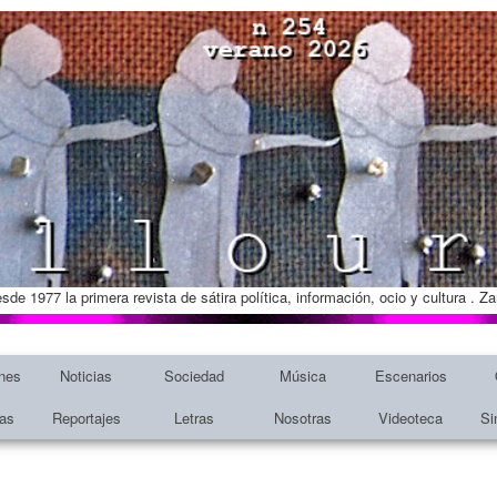
esde 1977 la primera revista de sátira política, información, ocio y cultura . 
nes
Noticias
Sociedad
Música
Escenarios
tas
Reportajes
Letras
Nosotras
Videoteca
Si