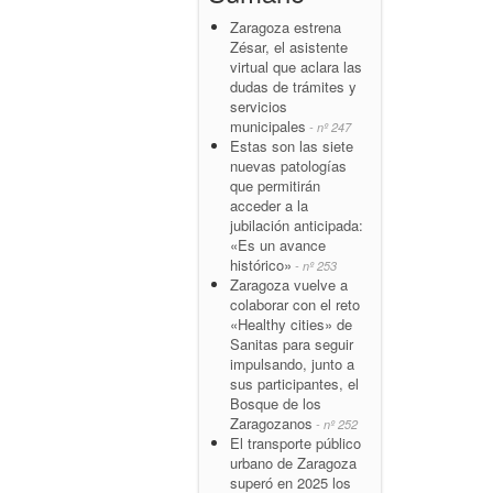
Zaragoza estrena
Zésar, el asistente
virtual que aclara las
dudas de trámites y
servicios
municipales
- nº 247
Estas son las siete
nuevas patologías
que permitirán
acceder a la
jubilación anticipada:
«Es un avance
histórico»
- nº 253
Zaragoza vuelve a
colaborar con el reto
«Healthy cities» de
Sanitas para seguir
impulsando, junto a
sus participantes, el
Bosque de los
Zaragozanos
- nº 252
El transporte público
urbano de Zaragoza
superó en 2025 los