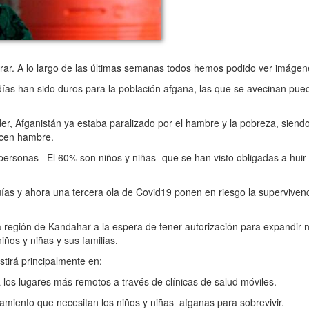
r. A lo largo de las últimas semanas todos hemos podido ver imáge
días han sido duros para la población afgana, las que se avecinan pue
r, Afganistán ya estaba paralizado por el hambre y la pobreza, siendo
ecen hambre.
rsonas –El 60% son niños y niñas- que se han visto obligadas a huir
uías y ahora una tercera ola de Covid19 ponen en riesgo la supervivenc
egión de Kandahar a la espera de tener autorización para expandir n
ños y niñas y sus familias.
irá principalmente en:
 los lugares más remotos a través de clínicas de salud móviles.
tamiento que necesitan los niños y niñas afganas para sobrevivir.