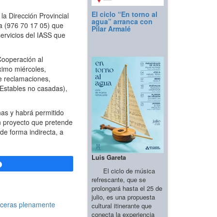
El ciclo “En torno al
a Dirección Provincial
agua” arranca con
ia (976 70 17 05) que
Pilar Armalé
ervicios del IASS que
Cooperación al
óximo miércoles,
e reclamaciones,
 Estables no casadas),
as y habrá permitido
un proyecto que pretende
de forma indirecta, a
Luis Gareta
Compartir
El ciclo de música
refrescante, que se
prolongará hasta el 25 de
julio, es una propuesta
aceras plenamente
cultural itinerante que
conecta la experiencia