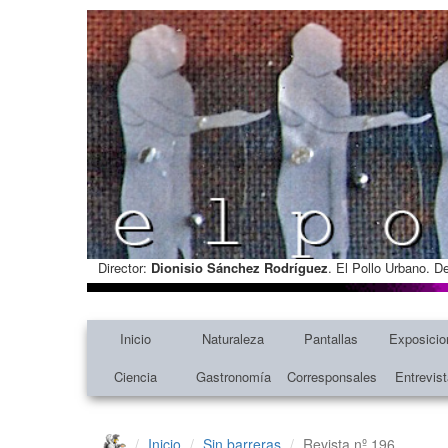
Director:
Dionisio Sánchez Rodríguez
. El Pollo Urbano. D
Inicio
Naturaleza
Pantallas
Exposicio
Ciencia
Gastronomía
Corresponsales
Entrevis
Inicio
Sin barreras
Revista nº 196