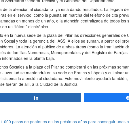
 la Secretaría General Técnica y el Gabinete del Departamento.
de la atención al ciudadano- ya está dando resultados. La llegada de l
joras en el servicio, como la puesta en marcha del teléfono de cita prev
lamadas en menos de un año, o la atención centralizada de todos los s
s de un “tótem” electrónico.
o en la nueva sede de la plaza del Pilar las direcciones generales de 
n Social y toda la gerencia del IASS. A ellos se suman, a partir del pr
midores. La atención al público de ambas áreas (como la tramitación d
rnés de familias Numerosas, Monoparentales y del Registro de Parejas
n informados en la planta baja.
os Sociales a la plaza del Pilar se completará en las próximas seman
de la Juventud se mantendrá en su sede de Franco y López) y culminar 
 del sistema la atención al ciudadano. Este movimiento ayudará también, 
e fueran de allí, a la Ciudad de la Justicia.
Compartir
1.000 pasos de peatones en los próximos años para conseguir unas 