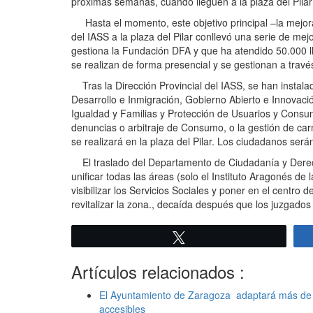
próximas semanas, cuando lleguen a la plaza del Pilar
Hasta el momento, este objetivo principal –la mejora 
del IASS a la plaza del Pilar conllevó una serie de me
gestiona la Fundación DFA y que ha atendido 50.000 l
se realizan de forma presencial y se gestionan a travé
Tras la Dirección Provincial del IASS, se han instalad
Desarrollo e Inmigración, Gobierno Abierto e Innovació
Igualdad y Familias y Protección de Usuarios y Consu
denuncias o arbitraje de Consumo, o la gestión de ca
se realizará en la plaza del Pilar. Los ciudadanos será
El traslado del Departamento de Ciudadanía y Derech
unificar todas las áreas (solo el Instituto Aragonés 
visibilizar los Servicios Sociales y poner en el centro
revitalizar la zona., decaída después que los juzgados s
Twittear
Artículos relacionados :
El Ayuntamiento de Zaragoza adaptará más de 
accesibles