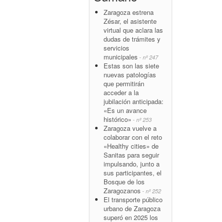
Zaragoza estrena
Zésar, el asistente
virtual que aclara las
dudas de trámites y
servicios
municipales
- nº 247
Estas son las siete
nuevas patologías
que permitirán
acceder a la
jubilación anticipada:
«Es un avance
histórico»
- nº 253
Zaragoza vuelve a
colaborar con el reto
«Healthy cities» de
Sanitas para seguir
impulsando, junto a
sus participantes, el
Bosque de los
Zaragozanos
- nº 252
El transporte público
urbano de Zaragoza
superó en 2025 los