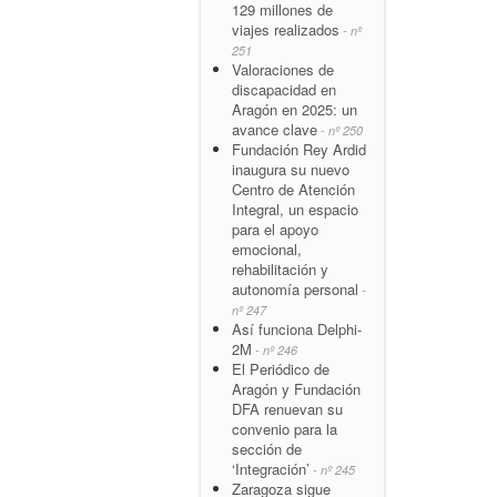
129 millones de
viajes realizados
- nº
251
Valoraciones de
discapacidad en
Aragón en 2025: un
avance clave
- nº 250
Fundación Rey Ardid
inaugura su nuevo
Centro de Atención
Integral, un espacio
para el apoyo
emocional,
rehabilitación y
autonomía personal
-
nº 247
Así funciona Delphi-
2M
- nº 246
El Periódico de
Aragón y Fundación
DFA renuevan su
convenio para la
sección de
‘Integración’
- nº 245
Zaragoza sigue