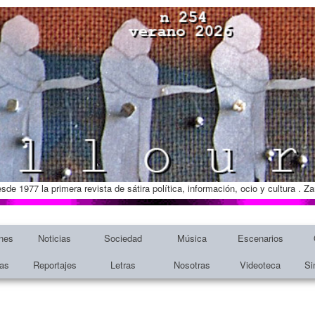
esde 1977 la primera revista de sátira política, información, ocio y cultura . 
nes
Noticias
Sociedad
Música
Escenarios
tas
Reportajes
Letras
Nosotras
Videoteca
Si