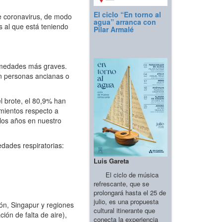
El ciclo “En torno al
e coronavirus, de modo
agua” arranca con
s al que está teniendo
Pilar Armalé
ermedades más graves.
en personas ancianas o
l brote, el 80,9% han
imientos respecto a
 los años en nuestro
dades respiratorias:
Luis Gareta
El ciclo de música
refrescante, que se
prolongará hasta el 25 de
julio, es una propuesta
pón, Singapur y regiones
cultural itinerante que
ión de falta de aire),
conecta la experiencia