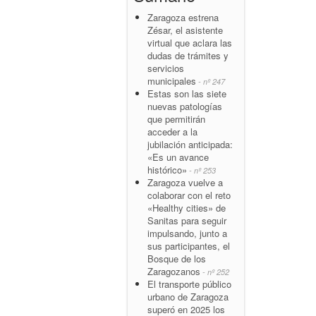
Zaragoza estrena
Zésar, el asistente
virtual que aclara las
dudas de trámites y
servicios
municipales
- nº 247
Estas son las siete
nuevas patologías
que permitirán
acceder a la
jubilación anticipada:
«Es un avance
histórico»
- nº 253
Zaragoza vuelve a
colaborar con el reto
«Healthy cities» de
Sanitas para seguir
impulsando, junto a
sus participantes, el
Bosque de los
Zaragozanos
- nº 252
El transporte público
urbano de Zaragoza
superó en 2025 los