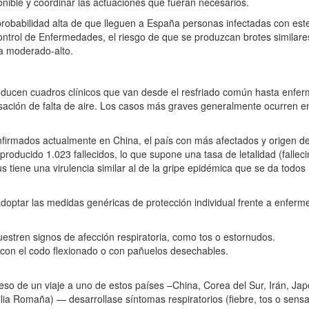
onible y coordinar las actuaciones que fueran necesarios.
robabilidad alta de que lleguen a España personas infectadas con est
ntrol de Enfermedades, el riesgo de que se produzcan brotes similare
ra moderado-alto.
oducen cuadros clínicos que van desde el resfriado común hasta enf
sación de falta de aire. Los casos más graves generalmente ocurren 
firmados actualmente en China, el país con más afectados y origen de
 producido 1.023 fallecidos, lo que supone una tasa de letalidad (fallec
 tiene una virulencia similar al de la gripe epidémica que se da todos
optar las medidas genéricas de protección individual frente a enferme
estren signos de afección respiratoria, como tos o estornudos.
iz con el codo flexionado o con pañuelos desechables.
eso de un viaje a uno de estos países –China, Corea del Sur, Irán, Ja
lia Romaña) — desarrollase síntomas respiratorios (fiebre, tos o sensac