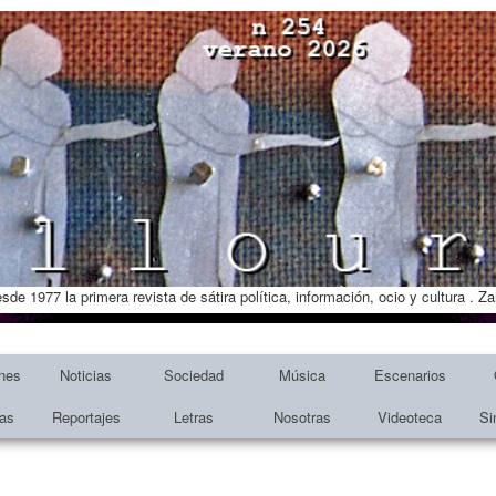
esde 1977 la primera revista de sátira política, información, ocio y cultura . 
nes
Noticias
Sociedad
Música
Escenarios
tas
Reportajes
Letras
Nosotras
Videoteca
Si