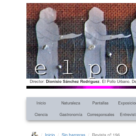
Director:
Dionisio Sánchez Rodríguez
. El Pollo Urbano. D
Inicio
Naturaleza
Pantallas
Exposicio
Ciencia
Gastronomía
Corresponsales
Entrevis
Inicio
Sin barreras
Revista nº 196