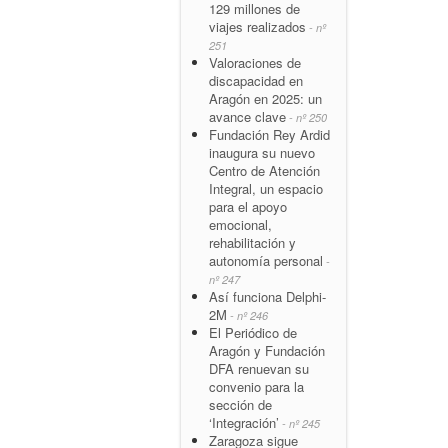
129 millones de
viajes realizados
- nº
251
Valoraciones de
discapacidad en
Aragón en 2025: un
avance clave
- nº 250
Fundación Rey Ardid
inaugura su nuevo
Centro de Atención
Integral, un espacio
para el apoyo
emocional,
rehabilitación y
autonomía personal
-
nº 247
Así funciona Delphi-
2M
- nº 246
El Periódico de
Aragón y Fundación
DFA renuevan su
convenio para la
sección de
‘Integración’
- nº 245
Zaragoza sigue