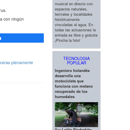
musical en directo con
espacios naturales,
rus.
termales y localidades
ta con ningún
históricamente
vinculadas al agua. En
todas las actuaciones la
entrada es libre y gratuita
Compartir
¡Pincha la foto!
TECNOLOGIA
aceras plenamente
POPULAR
Ingeniero holandés
desarrolla una
motocicleta que
funciona con metano
recuperado de los
humedales
Por
Lolita Piedrahita