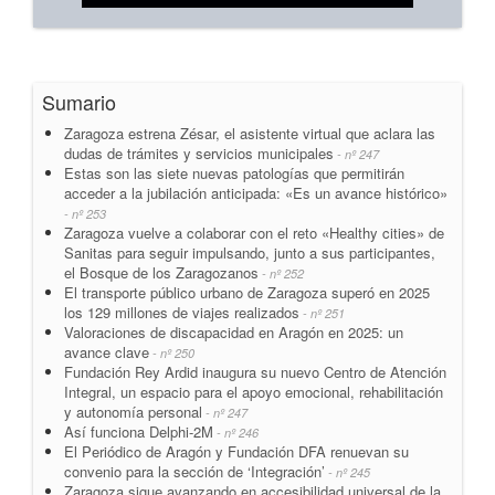
Sumario
Zaragoza estrena Zésar, el asistente virtual que aclara las
dudas de trámites y servicios municipales
- nº 247
Estas son las siete nuevas patologías que permitirán
acceder a la jubilación anticipada: «Es un avance histórico»
- nº 253
Zaragoza vuelve a colaborar con el reto «Healthy cities» de
Sanitas para seguir impulsando, junto a sus participantes,
el Bosque de los Zaragozanos
- nº 252
El transporte público urbano de Zaragoza superó en 2025
los 129 millones de viajes realizados
- nº 251
Valoraciones de discapacidad en Aragón en 2025: un
avance clave
- nº 250
Fundación Rey Ardid inaugura su nuevo Centro de Atención
Integral, un espacio para el apoyo emocional, rehabilitación
y autonomía personal
- nº 247
Así funciona Delphi-2M
- nº 246
El Periódico de Aragón y Fundación DFA renuevan su
convenio para la sección de ‘Integración’
- nº 245
Zaragoza sigue avanzando en accesibilidad universal de la