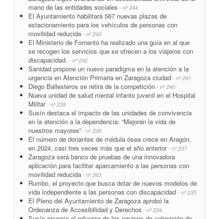
mano de las entidades sociales
- nº 244
El Ayuntamiento habilitará 567 nuevas plazas de
estacionamiento para los vehículos de personas con
movilidad reducida
- nº 243
El Ministerio de Fomento ha realizado una guía en al que
se recogen los servicios que se ofrecen a los viajeros con
discapacidad.
- nº 242
Sanidad propone un nuevo paradigma en la atención a la
urgencia en Atención Primaria en Zaragoza ciudad
- nº 241
Diego Ballesteros se retira de la competición
- nº 240
Nueva unidad de salud mental infanto juvenil en el Hospital
Militar
- nº 239
Susín destaca el impacto de las unidades de convivencia
en la atención a la dependencia: “Mejoran la vida de
nuestros mayores”
- nº 238
El número de donantes de médula ósea crece en Aragón,
en 2024, casi tres veces más que el año anterior
- nº 237
Zaragoza será banco de pruebas de una innovadora
aplicación para facilitar aparcamiento a las personas con
movilidad reducida
- nº 263
Rumbo, el proyecto que busca dotar de nuevos modelos de
vida independiente a las personas con discapacidad
- nº 235
El Pleno del Ayuntamiento de Zaragoza aprobó la
Ordenanza de Accesibilidad y Derechos
- nº 234
Susín anuncia el refuerzo de los equipos de valoración de