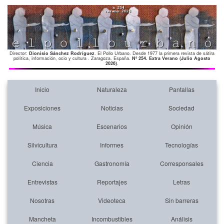
Director:
Dionisio Sánchez Rodríguez
. El Pollo Urbano. Desde 1977 la primera revista de sátira
política, información, ocio y cultura . Zaragoza. España.
Nº 254. Extra Verano (Julio Agosto
2026)
.
Inicio
Naturaleza
Pantallas
Exposiciones
Noticias
Sociedad
Música
Escenarios
Opinión
Silvicultura
Informes
Tecnologías
Ciencia
Gastronomía
Corresponsales
Entrevistas
Reportajes
Letras
Nosotras
Videoteca
Sin barreras
Mancheta
Incombustibles
Análisis