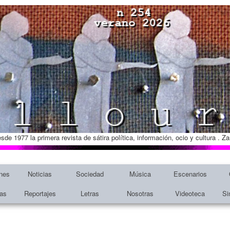
esde 1977 la primera revista de sátira política, información, ocio y cultura . 
nes
Noticias
Sociedad
Música
Escenarios
tas
Reportajes
Letras
Nosotras
Videoteca
Si