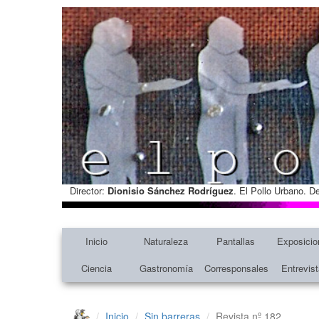
Director:
Dionisio Sánchez Rodríguez
. El Pollo Urbano. D
Inicio
Naturaleza
Pantallas
Exposicio
Ciencia
Gastronomía
Corresponsales
Entrevis
Inicio
Sin barreras
Revista nº 182