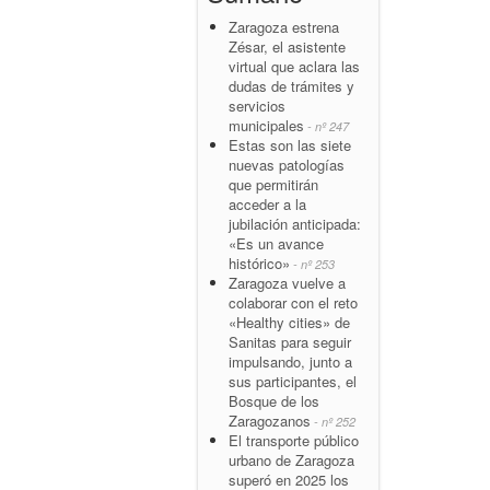
Zaragoza estrena
Zésar, el asistente
virtual que aclara las
dudas de trámites y
servicios
municipales
- nº 247
Estas son las siete
nuevas patologías
que permitirán
acceder a la
jubilación anticipada:
«Es un avance
histórico»
- nº 253
Zaragoza vuelve a
colaborar con el reto
«Healthy cities» de
Sanitas para seguir
impulsando, junto a
sus participantes, el
Bosque de los
Zaragozanos
- nº 252
El transporte público
urbano de Zaragoza
superó en 2025 los