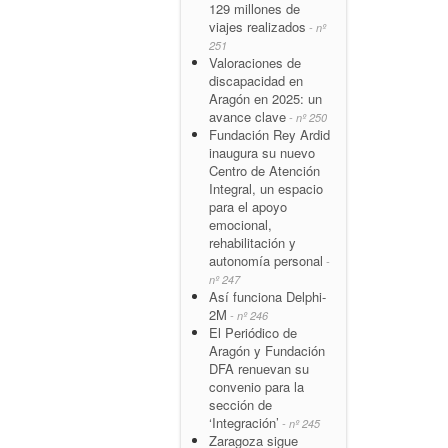
129 millones de
viajes realizados
- nº
251
Valoraciones de
discapacidad en
Aragón en 2025: un
avance clave
- nº 250
Fundación Rey Ardid
inaugura su nuevo
Centro de Atención
Integral, un espacio
para el apoyo
emocional,
rehabilitación y
autonomía personal
-
nº 247
Así funciona Delphi-
2M
- nº 246
El Periódico de
Aragón y Fundación
DFA renuevan su
convenio para la
sección de
‘Integración’
- nº 245
Zaragoza sigue