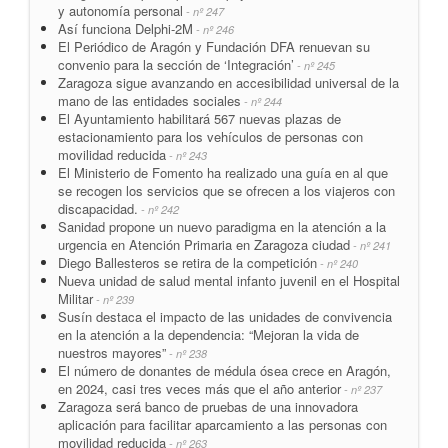
y autonomía personal
- nº 247
Así funciona Delphi-2M
- nº 246
El Periódico de Aragón y Fundación DFA renuevan su
convenio para la sección de ‘Integración’
- nº 245
Zaragoza sigue avanzando en accesibilidad universal de la
mano de las entidades sociales
- nº 244
El Ayuntamiento habilitará 567 nuevas plazas de
estacionamiento para los vehículos de personas con
movilidad reducida
- nº 243
El Ministerio de Fomento ha realizado una guía en al que
se recogen los servicios que se ofrecen a los viajeros con
discapacidad.
- nº 242
Sanidad propone un nuevo paradigma en la atención a la
urgencia en Atención Primaria en Zaragoza ciudad
- nº 241
Diego Ballesteros se retira de la competición
- nº 240
Nueva unidad de salud mental infanto juvenil en el Hospital
Militar
- nº 239
Susín destaca el impacto de las unidades de convivencia
en la atención a la dependencia: “Mejoran la vida de
nuestros mayores”
- nº 238
El número de donantes de médula ósea crece en Aragón,
en 2024, casi tres veces más que el año anterior
- nº 237
Zaragoza será banco de pruebas de una innovadora
aplicación para facilitar aparcamiento a las personas con
movilidad reducida
- nº 263