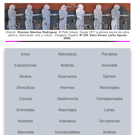
Director:
Dionisio Sánchez Rodríguez
. El Pollo Urbano. Desde 1977 la primera revista de sátira
política, información, ocio y cultura . Zaragoza. España.
Nº 254. Extra Verano (Julio Agosto
2026)
.
Inicio
Naturaleza
Pantallas
Exposiciones
Noticias
Sociedad
Música
Escenarios
Opinión
Silvicultura
Informes
Tecnologías
Ciencia
Gastronomía
Corresponsales
Entrevistas
Reportajes
Letras
Nosotras
Videoteca
Sin barreras
Mancheta
Incombustibles
Análisis