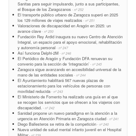
Sanitas para seguir impulsando, junto a sus participantes,
el Bosque de los Zaragozanos
- nº 252
El transporte público urbano de Zaragoza superó en 2025
los 129 millones de viajes realizados
- nº 251
Valoraciones de discapacidad en Aragón en 2025: un
avance clave
- nº 250
Fundación Rey Ardid inaugura su nuevo Centro de Atención
Integral, un espacio para el apoyo emocional, rehabilitación
y autonomía personal
- nº 247
Así funciona Delphi-2M
- nº 246
El Periódico de Aragón y Fundación DFA renuevan su
convenio para la sección de ‘Integración’
- nº 245
Zaragoza sigue avanzando en accesibilidad universal de la
mano de las entidades sociales
- nº 244
El Ayuntamiento habilitará 567 nuevas plazas de
estacionamiento para los vehículos de personas con
movilidad reducida
- nº 243
El Ministerio de Fomento ha realizado una guía en al que
se recogen los servicios que se ofrecen a los viajeros con
discapacidad.
- nº 242
Sanidad propone un nuevo paradigma en la atención a la
urgencia en Atención Primaria en Zaragoza ciudad
- nº 241
Diego Ballesteros se retira de la competición
- nº 240
Nueva unidad de salud mental infanto juvenil en el Hospital
Militar
- nº 239