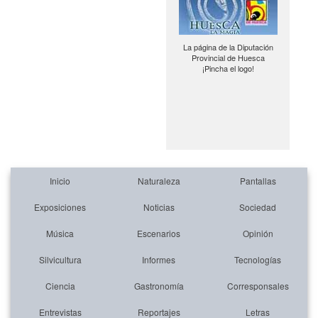
La página de la Diputación
Provincial de Huesca
¡Pincha el logo!
Inicio
Naturaleza
Pantallas
Exposiciones
Noticias
Sociedad
Música
Escenarios
Opinión
Silvicultura
Informes
Tecnologías
Ciencia
Gastronomía
Corresponsales
Entrevistas
Reportajes
Letras