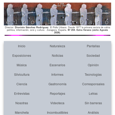
Director:
Dionisio Sánchez Rodríguez
. El Pollo Urbano. Desde 1977 la primera revista de sátira
política, información, ocio y cultura . Zaragoza. España.
Nº 254. Extra Verano (Julio Agosto
2026)
.
Inicio
Naturaleza
Pantallas
Exposiciones
Noticias
Sociedad
Música
Escenarios
Opinión
Silvicultura
Informes
Tecnologías
Ciencia
Gastronomía
Corresponsales
Entrevistas
Reportajes
Letras
Nosotras
Videoteca
Sin barreras
Mancheta
Incombustibles
Análisis