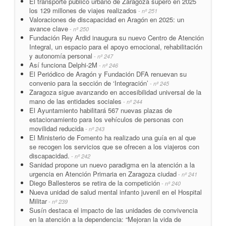
El transporte público urbano de Zaragoza superó en 2025
los 129 millones de viajes realizados
- nº 251
Valoraciones de discapacidad en Aragón en 2025: un
avance clave
- nº 250
Fundación Rey Ardid inaugura su nuevo Centro de Atención
Integral, un espacio para el apoyo emocional, rehabilitación
y autonomía personal
- nº 247
Así funciona Delphi-2M
- nº 246
El Periódico de Aragón y Fundación DFA renuevan su
convenio para la sección de ‘Integración’
- nº 245
Zaragoza sigue avanzando en accesibilidad universal de la
mano de las entidades sociales
- nº 244
El Ayuntamiento habilitará 567 nuevas plazas de
estacionamiento para los vehículos de personas con
movilidad reducida
- nº 243
El Ministerio de Fomento ha realizado una guía en al que
se recogen los servicios que se ofrecen a los viajeros con
discapacidad.
- nº 242
Sanidad propone un nuevo paradigma en la atención a la
urgencia en Atención Primaria en Zaragoza ciudad
- nº 241
Diego Ballesteros se retira de la competición
- nº 240
Nueva unidad de salud mental infanto juvenil en el Hospital
Militar
- nº 239
Susín destaca el impacto de las unidades de convivencia
en la atención a la dependencia: “Mejoran la vida de