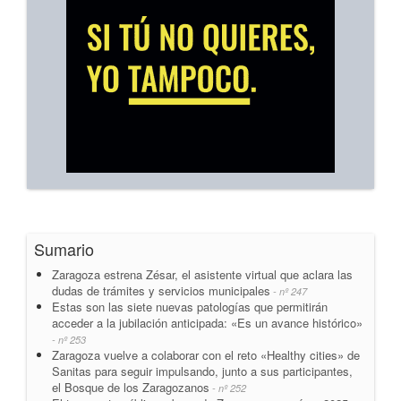
Sumario
Zaragoza estrena Zésar, el asistente virtual que aclara las
dudas de trámites y servicios municipales
- nº 247
Estas son las siete nuevas patologías que permitirán
acceder a la jubilación anticipada: «Es un avance histórico»
- nº 253
Zaragoza vuelve a colaborar con el reto «Healthy cities» de
Sanitas para seguir impulsando, junto a sus participantes,
el Bosque de los Zaragozanos
- nº 252