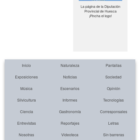
La página de la Diputación
Provincial de Huesca
¡Pincha el logo!
Inicio
Naturaleza
Pantallas
Exposiciones
Noticias
Sociedad
Música
Escenarios
Opinión
Silvicultura
Informes
Tecnologías
Ciencia
Gastronomía
Corresponsales
Entrevistas
Reportajes
Letras
Nosotras
Videoteca
Sin barreras