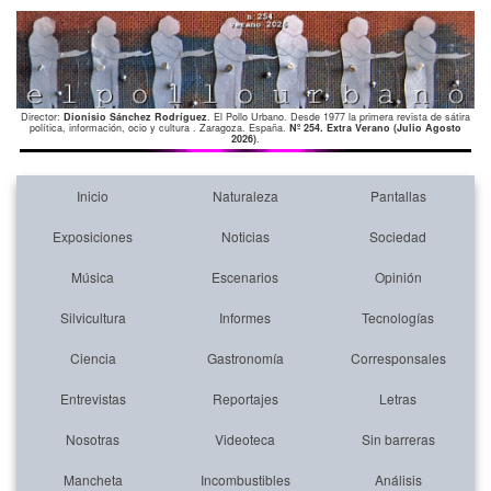
Director:
Dionisio Sánchez Rodríguez
. El Pollo Urbano. Desde 1977 la primera revista de sátira
política, información, ocio y cultura . Zaragoza. España.
Nº 254. Extra Verano (Julio Agosto
2026)
.
Inicio
Naturaleza
Pantallas
Exposiciones
Noticias
Sociedad
Música
Escenarios
Opinión
Silvicultura
Informes
Tecnologías
Ciencia
Gastronomía
Corresponsales
Entrevistas
Reportajes
Letras
Nosotras
Videoteca
Sin barreras
Mancheta
Incombustibles
Análisis