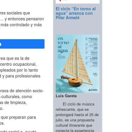
El ciclo “En torno al
res sociales que
agua” arranca con
Pilar Armalé
es… y entonces pensaron
ón más controlado y más
Compartir
rea que es la de
 centro ocupacional,
pleados por lo tanto
 y para profesionales
ursos de atención socio-
Luis Gareta
-culturales, como
as de limpieza,
El ciclo de música
o.
refrescante, que se
prolongará hasta el 25 de
s que preparan para
julio, es una propuesta
os.
cultural itinerante que
conecta la experiencia
enda social o ayuda