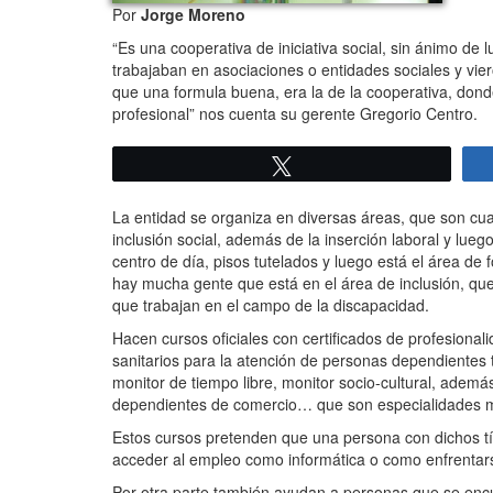
Por
Jorge Moreno
“Es una cooperativa de iniciativa social, sin ánimo de
trabajaban en asociaciones o entidades sociales y vi
que una formula buena, era la de la cooperativa, donde
profesional” nos cuenta su gerente Gregorio Centro.
Twittear
La entidad se organiza en diversas áreas, que son cuat
inclusión social, además de la inserción laboral y lue
centro de día, pisos tutelados y luego está el área d
hay mucha gente que está en el área de inclusión, qu
que trabajan en el campo de la discapacidad.
Hacen cursos oficiales con certificados de profesiona
sanitarios para la atención de personas dependientes 
monitor de tiempo libre, monitor socio-cultural, adem
dependientes de comercio… que son especialidades má
Estos cursos pretenden que una persona con dichos t
acceder al empleo como informática o como enfrentars
Por otra parte también ayudan a personas que se encu