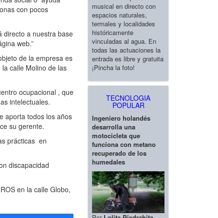
musical en directo con
sonas con pocos
espacios naturales,
termales y localidades
históricamente
á directo a nuestra base
vinculadas al agua. En
ágina web.”
todas las actuaciones la
objeto de la empresa es
entrada es libre y gratuita
¡Pincha la foto!
la calle Molino de las
centro ocupacional , que
TECNOLOGIA
s intelectuales.
POPULAR
e aporta todos los años
Ingeniero holandés
ice su gerente.
desarrolla una
motocicleta que
as prácticas en
funciona con metano
recuperado de los
humedales
con discapacidad
IROS en la calle Globo,
Por
Lolita Piedrahita