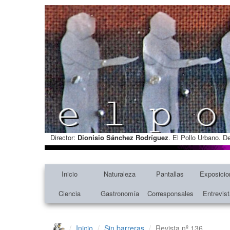
Director:
Dionisio Sánchez Rodríguez
. El Pollo Urbano. D
Inicio
Naturaleza
Pantallas
Exposicio
Ciencia
Gastronomía
Corresponsales
Entrevis
Inicio
Sin barreras
Revista nº 136