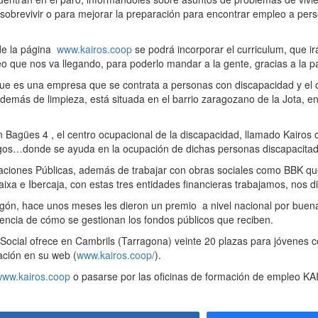
sobrevivir o para mejorar la preparación para encontrar empleo a per
de la página
www.kairos.coop
se podrá incorporar el curriculum, que ir
o que nos va llegando, para poderlo mandar a la gente, gracias a la p
 que es una empresa que se contrata a personas con discapacidad y el 
demás de limpieza, está situada en el barrio zaragozano de la Jota, en 
ín Bagües 4 , el centro ocupacional de la discapacidad, llamado Kairos 
logos…donde se ayuda en la ocupación de dichas personas discapacitada
traciones Públicas, además de trabajar con obras sociales como BBK qu
ixa e Ibercaja, con estas tres entidades financieras trabajamos, nos d
agón, hace unos meses les dieron un premio a nivel nacional por buen
arencia de cómo se gestionan los fondos públicos que reciben.
 Social ofrece en Cambrils (Tarragona) veinte 20 plazas para jóvenes 
ación en su web (
www.kairos.coop/
).
www.kairos.coop
o pasarse por las oficinas de formación de empleo KA