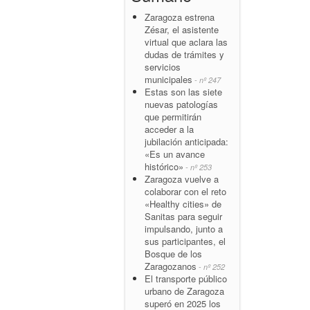
Zaragoza estrena
Zésar, el asistente
virtual que aclara las
dudas de trámites y
servicios
municipales
- nº 247
Estas son las siete
nuevas patologías
que permitirán
acceder a la
jubilación anticipada:
«Es un avance
histórico»
- nº 253
Zaragoza vuelve a
colaborar con el reto
«Healthy cities» de
Sanitas para seguir
impulsando, junto a
sus participantes, el
Bosque de los
Zaragozanos
- nº 252
El transporte público
urbano de Zaragoza
superó en 2025 los