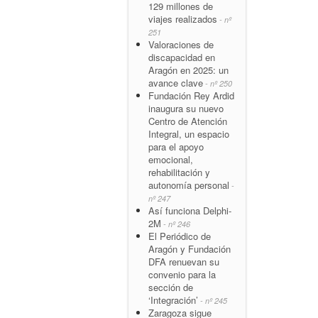
129 millones de
viajes realizados
- nº
251
Valoraciones de
discapacidad en
Aragón en 2025: un
avance clave
- nº 250
Fundación Rey Ardid
inaugura su nuevo
Centro de Atención
Integral, un espacio
para el apoyo
emocional,
rehabilitación y
autonomía personal
-
nº 247
Así funciona Delphi-
2M
- nº 246
El Periódico de
Aragón y Fundación
DFA renuevan su
convenio para la
sección de
‘Integración’
- nº 245
Zaragoza sigue