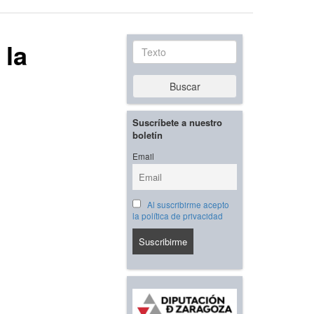
 la
Texto
Buscar
Suscríbete a nuestro
boletín
Email
Al suscribirme acepto
la política de privacidad