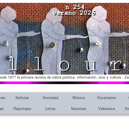
esde 1977 la primera revista de sátira política, información, ocio y cultura . 
nes
Noticias
Sociedad
Música
Escenarios
tas
Reportajes
Letras
Nosotras
Videoteca
Si