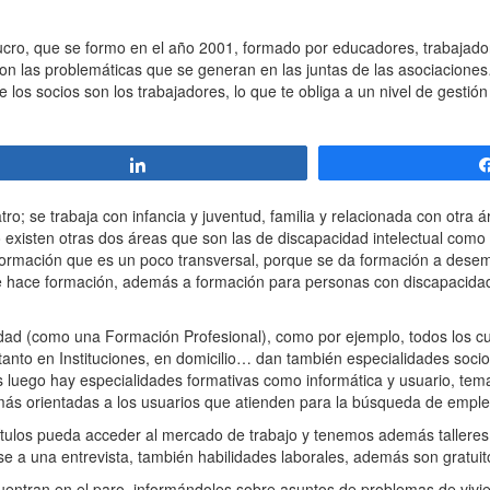
 lucro, que se formo en el año 2001, formado por educadores, trabajado
eron las problemáticas que se generan en las juntas de las asociacion
 los socios son los trabajadores, lo que te obliga a un nivel de gesti
Compartir
ro; se trabaja con infancia y juventud, familia y relacionada con otra á
go existen otras dos áreas que son las de discapacidad intelectual como
e formación que es un poco transversal, porque se da formación a desem
e hace formación, además a formación para personas con discapacidad
lidad (como una Formación Profesional), como por ejemplo, todos los c
tanto en Instituciones, en domicilio… dan también especialidades socio
ás luego hay especialidades formativas como informática y usuario, tem
s orientadas a los usuarios que atienden para la búsqueda de emple
ítulos pueda acceder al mercado de trabajo y tenemos además tallere
e a una entrevista, también habilidades laborales, además son gratuit
entran en el paro, informándoles sobre asuntos de problemas de vivi