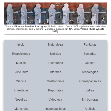
Director:
Dionisio Sánchez Rodríguez
. El Pollo Urbano. Desde 1977 la primera revista de sátira
política, información, ocio y cultura . Zaragoza. España.
Nº 254. Extra Verano (Julio Agosto
2026)
.
Inicio
Naturaleza
Pantallas
Exposiciones
Noticias
Sociedad
Música
Escenarios
Opinión
Silvicultura
Informes
Tecnologías
Ciencia
Gastronomía
Corresponsales
Entrevistas
Reportajes
Letras
Nosotras
Videoteca
Sin barreras
Mancheta
Incombustibles
Análisis