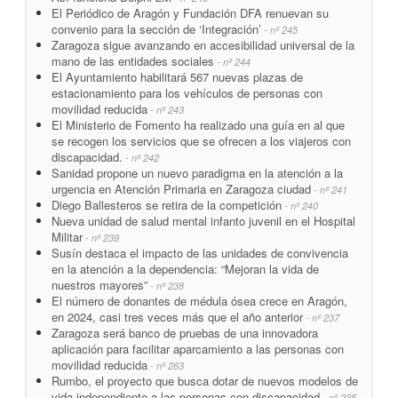
El Periódico de Aragón y Fundación DFA renuevan su
convenio para la sección de ‘Integración’
- nº 245
Zaragoza sigue avanzando en accesibilidad universal de la
mano de las entidades sociales
- nº 244
El Ayuntamiento habilitará 567 nuevas plazas de
estacionamiento para los vehículos de personas con
movilidad reducida
- nº 243
El Ministerio de Fomento ha realizado una guía en al que
se recogen los servicios que se ofrecen a los viajeros con
discapacidad.
- nº 242
Sanidad propone un nuevo paradigma en la atención a la
urgencia en Atención Primaria en Zaragoza ciudad
- nº 241
Diego Ballesteros se retira de la competición
- nº 240
Nueva unidad de salud mental infanto juvenil en el Hospital
Militar
- nº 239
Susín destaca el impacto de las unidades de convivencia
en la atención a la dependencia: “Mejoran la vida de
nuestros mayores”
- nº 238
El número de donantes de médula ósea crece en Aragón,
en 2024, casi tres veces más que el año anterior
- nº 237
Zaragoza será banco de pruebas de una innovadora
aplicación para facilitar aparcamiento a las personas con
movilidad reducida
- nº 263
Rumbo, el proyecto que busca dotar de nuevos modelos de
vida independiente a las personas con discapacidad
- nº 235