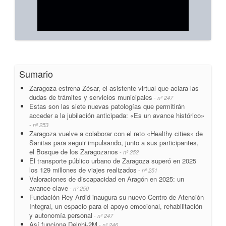
Sumario
Zaragoza estrena Zésar, el asistente virtual que aclara las
dudas de trámites y servicios municipales
- nº 247
Estas son las siete nuevas patologías que permitirán
acceder a la jubilación anticipada: «Es un avance histórico»
- nº 253
Zaragoza vuelve a colaborar con el reto «Healthy cities» de
Sanitas para seguir impulsando, junto a sus participantes,
el Bosque de los Zaragozanos
- nº 252
El transporte público urbano de Zaragoza superó en 2025
los 129 millones de viajes realizados
- nº 251
Valoraciones de discapacidad en Aragón en 2025: un
avance clave
- nº 250
Fundación Rey Ardid inaugura su nuevo Centro de Atención
Integral, un espacio para el apoyo emocional, rehabilitación
y autonomía personal
- nº 247
Así funciona Delphi-2M
- nº 246