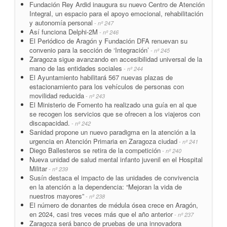
Fundación Rey Ardid inaugura su nuevo Centro de Atención
Integral, un espacio para el apoyo emocional, rehabilitación
y autonomía personal
- nº 247
Así funciona Delphi-2M
- nº 246
El Periódico de Aragón y Fundación DFA renuevan su
convenio para la sección de ‘Integración’
- nº 245
Zaragoza sigue avanzando en accesibilidad universal de la
mano de las entidades sociales
- nº 244
El Ayuntamiento habilitará 567 nuevas plazas de
estacionamiento para los vehículos de personas con
movilidad reducida
- nº 243
El Ministerio de Fomento ha realizado una guía en al que
se recogen los servicios que se ofrecen a los viajeros con
discapacidad.
- nº 242
Sanidad propone un nuevo paradigma en la atención a la
urgencia en Atención Primaria en Zaragoza ciudad
- nº 241
Diego Ballesteros se retira de la competición
- nº 240
Nueva unidad de salud mental infanto juvenil en el Hospital
Militar
- nº 239
Susín destaca el impacto de las unidades de convivencia
en la atención a la dependencia: “Mejoran la vida de
nuestros mayores”
- nº 238
El número de donantes de médula ósea crece en Aragón,
en 2024, casi tres veces más que el año anterior
- nº 237
Zaragoza será banco de pruebas de una innovadora