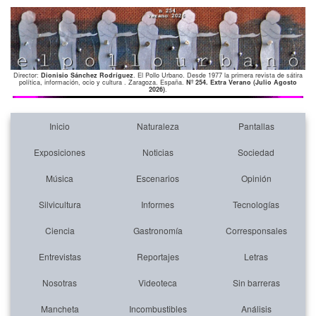
Director:
Dionisio Sánchez Rodríguez
. El Pollo Urbano. Desde 1977 la primera revista de sátira
política, información, ocio y cultura . Zaragoza. España.
Nº 254. Extra Verano (Julio Agosto
2026)
.
Inicio
Naturaleza
Pantallas
Exposiciones
Noticias
Sociedad
Música
Escenarios
Opinión
Silvicultura
Informes
Tecnologías
Ciencia
Gastronomía
Corresponsales
Entrevistas
Reportajes
Letras
Nosotras
Videoteca
Sin barreras
Mancheta
Incombustibles
Análisis