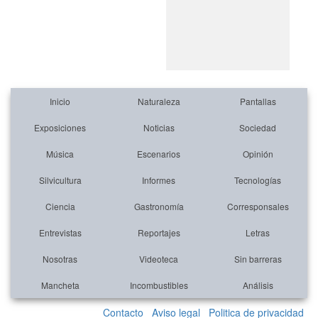
Inicio
Naturaleza
Pantallas
Exposiciones
Noticias
Sociedad
Música
Escenarios
Opinión
Silvicultura
Informes
Tecnologías
Ciencia
Gastronomía
Corresponsales
Entrevistas
Reportajes
Letras
Nosotras
Videoteca
Sin barreras
Mancheta
Incombustibles
Análisis
Contacto
Aviso legal
Politica de privacidad