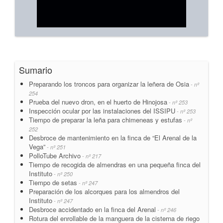
Sumario
Preparando los troncos para organizar la leñera de Osia
- nº
254
Prueba del nuevo dron, en el huerto de Hinojosa
- nº 253
Inspección ocular por las instalaciones del ISSIPU
- nº 253
Tiempo de preparar la leña para chimeneas y estufas
- nº
252
Desbroce de mantenimiento en la finca de “El Arenal de la
Vega”
- nº 251
PolloTube Archivo
- nº 217
Tiempo de recogida de almendras en una pequeña finca del
Instituto
- nº 250
Tiempo de setas
- nº 247
Preparación de los alcorques para los almendros del
Instituto
- nº 247
Desbroce accidentado en la finca del Arenal
- nº 246
Rotura del enrollable de la manguera de la cisterna de riego