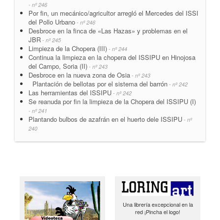
- nº 246
Por fin, un mecánico/agricultor arregló el Mercedes del ISSI
del Pollo Urbano
- nº 246
Desbroce en la finca de «Las Hazas» y problemas en el
JBR
- nº 245
Limpieza de la Chopera (III)
- nº 244
Continua la limpieza en la chopera del ISSIPU en Hinojosa
del Campo, Soria (II)
- nº 243
Desbroce en la nueva zona de Osia
- nº 243
Plantación de bellotas por el sistema del barrón
- nº 242
Las herramientas del ISSIPU
- nº 242
Se reanuda por fin la limpieza de la Chopera del ISSIPU (I)
- nº 241
Plantando bulbos de azafrán en el huerto dele ISSIPU
- nº
240
Una librería excepcional en la
red ¡Pincha el logo!