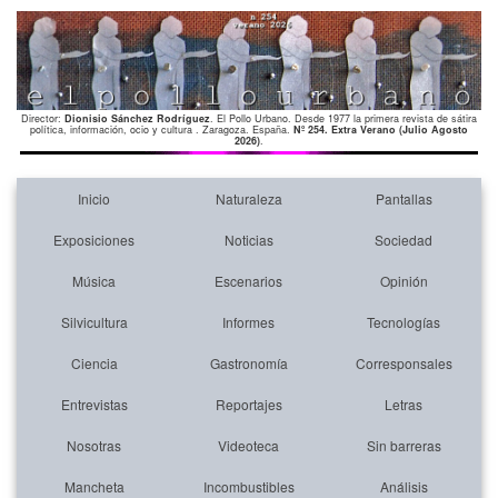
Director:
Dionisio Sánchez Rodríguez
. El Pollo Urbano. Desde 1977 la primera revista de sátira
política, información, ocio y cultura . Zaragoza. España.
Nº 254. Extra Verano (Julio Agosto
2026)
.
Inicio
Naturaleza
Pantallas
Exposiciones
Noticias
Sociedad
Música
Escenarios
Opinión
Silvicultura
Informes
Tecnologías
Ciencia
Gastronomía
Corresponsales
Entrevistas
Reportajes
Letras
Nosotras
Videoteca
Sin barreras
Mancheta
Incombustibles
Análisis