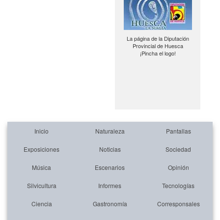
La página de la Diputación
Provincial de Huesca
¡Pincha el logo!
Inicio
Naturaleza
Pantallas
Exposiciones
Noticias
Sociedad
Música
Escenarios
Opinión
Silvicultura
Informes
Tecnologías
Ciencia
Gastronomía
Corresponsales