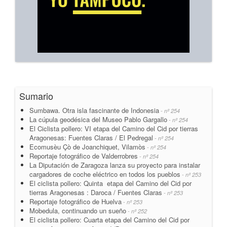
Sumario
Sumbawa. Otra isla fascinante de Indonesia
- nº 254
La cúpula geodésica del Museo Pablo Gargallo
- nº 254
El Ciclista pollero: VI etapa del Camino del Cid por tierras
Aragonesas: Fuentes Claras / El Pedregal
- nº 254
Ecomusèu Çò de Joanchiquet, Vilamòs
- nº 254
Reportaje fotográfico de Valderrobres
- nº 254
La Diputación de Zaragoza lanza su proyecto para instalar
cargadores de coche eléctrico en todos los pueblos
- nº 253
El ciclista pollero: Quinta etapa del Camino del Cid por
tierras Aragonesas : Daroca / Fuentes Claras
- nº 253
Reportaje fotográfico de Huelva
- nº 253
Mobedula, continuando un sueño
- nº 252
El ciclista pollero: Cuarta etapa del Camino del Cid por