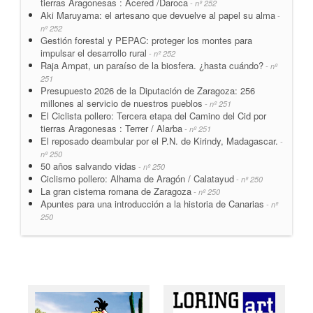
tierras Aragonesas : Acered /Daroca
- nº 252
Aki Maruyama: el artesano que devuelve al papel su alma
-
nº 252
Gestión forestal y PEPAC: proteger los montes para
impulsar el desarrollo rural
- nº 252
Raja Ampat, un paraíso de la biosfera. ¿hasta cuándo?
- nº
251
Presupuesto 2026 de la Diputación de Zaragoza: 256
millones al servicio de nuestros pueblos
- nº 251
El Ciclista pollero: Tercera etapa del Camino del Cid por
tierras Aragonesas : Terrer / Alarba
- nº 251
El reposado deambular por el P.N. de Kirindy, Madagascar.
-
nº 250
50 años salvando vidas
- nº 250
Ciclismo pollero: Alhama de Aragón / Calatayud
- nº 250
La gran cisterna romana de Zaragoza
- nº 250
Apuntes para una introducción a la historia de Canarias
- nº
250