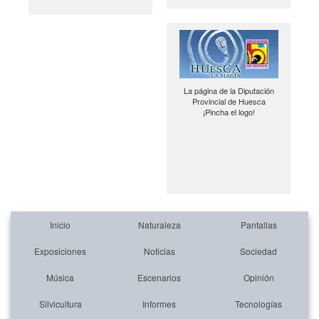
La página de la Diputación
Provincial de Huesca
¡Pincha el logo!
Inicio
Naturaleza
Pantallas
Exposiciones
Noticias
Sociedad
Música
Escenarios
Opinión
Silvicultura
Informes
Tecnologías