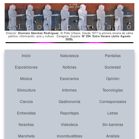
Director:
Dionisio Sánchez Rodríguez
. El Pollo Urbano. Desde 1977 la primera revista de sátira
política, información, ocio y cultura . Zaragoza. España.
Nº 254. Extra Verano (Julio Agosto
2026)
.
Inicio
Naturaleza
Pantallas
Exposiciones
Noticias
Sociedad
Música
Escenarios
Opinión
Silvicultura
Informes
Tecnologías
Ciencia
Gastronomía
Corresponsales
Entrevistas
Reportajes
Letras
Nosotras
Videoteca
Sin barreras
Mancheta
Incombustibles
Análisis