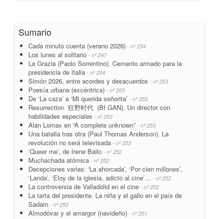
Sumario
Cada minuto cuenta (verano 2026)
- nº 254
Los lunes al solitario
- nº 247
La Grazia (Paolo Sorrentino). Cemento armado para la
presidencia de Italia
- nº 254
Simón 2026, entre acordes y desacuerdos
- nº 253
Poesía urbana (excéntrica)
- nº 253
De ‘La caza’ a ‘Mi querida señorita’
- nº 253
Resurrection 狂野时代 (BI GAN). Un director con
habilidades especiales
- nº 253
Alan Lomax en “A complete unknown”
- nº 253
Una batalla tras otra (Paul Thomas Anderson). La
revolución no será televisada
- nº 253
‘Queer me’, de Irene Bailo
- nº 252
Muchachada atómica
- nº 252
Decepciones varias: ‘La ahorcada’, ‘Por cien millones’,
‘Landa’, ‘Eloy de la iglesia, adicto al cine’…
- nº 252
La controversia de Valladolid en el cine
- nº 252
La tarta del presidente. La niña y el gallo en el país de
Sadam
- nº 252
Almodóvar y el amargor (navideño)
- nº 251