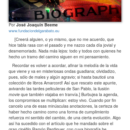
Por
José Joaquín Beeme
www.fundaciondelgarabato.eu
[Creerá alguien, o yo mismo, que no me acuerdo, que
hice tabla rasa con el pasado y me nazco cada día jovial y
desmemoriado. Nada más lejos: todo y todos con quienes he
hecho un tramo del camino siguen en mi pensamiento.
Recordar es volver a acordar, afinar la melodía de la vida
que viene y va en misteriosas ondas guadiana; olvidadizo,
pues, sólo de males y algún agravio; si hasta bauticé una
colección de libros Amarcord! Así que rescato este apunte,
avivando las tardes peliculeras de San Pablo, la ilusión
movie
que también viajaba en tranvía.] Burbujea la agenda,
los compromisos se multiplican: estoy vivo. Cuando por fin
cancelo una de esas minúsculas anotaciones, la certeza de
haber hecho camino como una forma de cumplimiento
refuerza mi sentido del cambio, de una cierta evolución. Algo
así ha sucedido con el artículo que he mandado sobre el
gran cinéfilo Ramón Perdiguer, con cuya biografía he