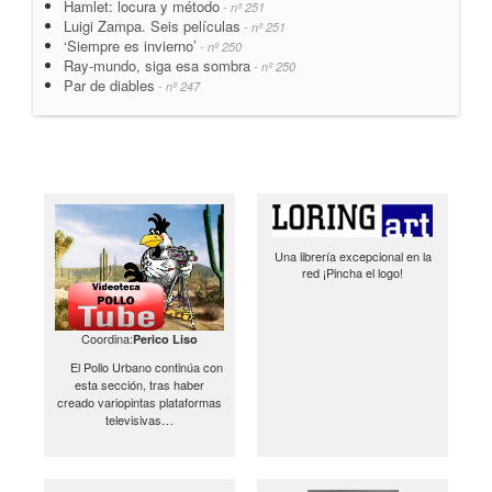
Hamlet: locura y método
- nº 251
Luigi Zampa. Seis películas
- nº 251
‘Siempre es invierno’
- nº 250
Ray-mundo, siga esa sombra
- nº 250
Par de diables
- nº 247
Una librería excepcional en la
red ¡Pincha el logo!
Coordina:
Perico Liso
El Pollo Urbano continúa con
esta sección, tras haber
creado variopintas plataformas
televisivas…