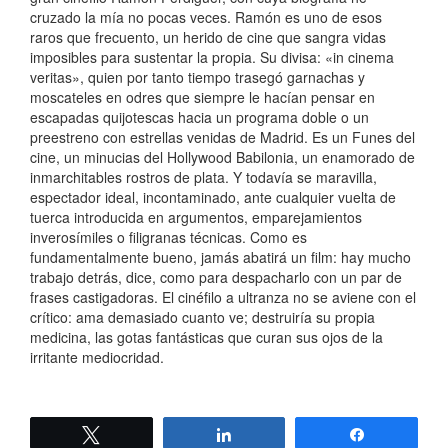
cruzado la mía no pocas veces. Ramón es uno de esos
raros que frecuento, un herido de cine que sangra vidas
imposibles para sustentar la propia. Su divisa: «in cinema
veritas», quien por tanto tiempo trasegó garnachas y
moscateles en odres que siempre le hacían pensar en
escapadas quijotescas hacia un programa doble o un
preestreno con estrellas venidas de Madrid. Es un Funes del
cine, un minucias del Hollywood Babilonia, un enamorado de
inmarchitables rostros de plata. Y todavía se maravilla,
espectador ideal, incontaminado, ante cualquier vuelta de
tuerca introducida en argumentos, emparejamientos
inverosímiles o filigranas técnicas. Como es
fundamentalmente bueno, jamás abatirá un film: hay mucho
trabajo detrás, dice, como para despacharlo con un par de
frases castigadoras. El cinéfilo a ultranza no se aviene con el
crítico: ama demasiado cuanto ve; destruiría su propia
medicina, las gotas fantásticas que curan sus ojos de la
irritante mediocridad.
Twittear
Compartir
Compartir