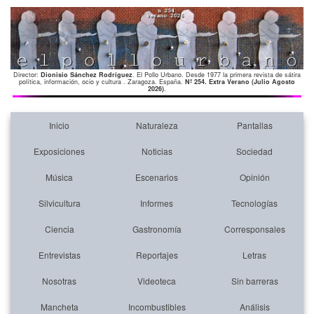
Director:
Dionisio Sánchez Rodríguez
. El Pollo Urbano. Desde 1977 la primera revista de sátira
política, información, ocio y cultura . Zaragoza. España.
Nº 254. Extra Verano (Julio Agosto
2026)
.
Inicio
Naturaleza
Pantallas
Exposiciones
Noticias
Sociedad
Música
Escenarios
Opinión
Silvicultura
Informes
Tecnologías
Ciencia
Gastronomía
Corresponsales
Entrevistas
Reportajes
Letras
Nosotras
Videoteca
Sin barreras
Mancheta
Incombustibles
Análisis