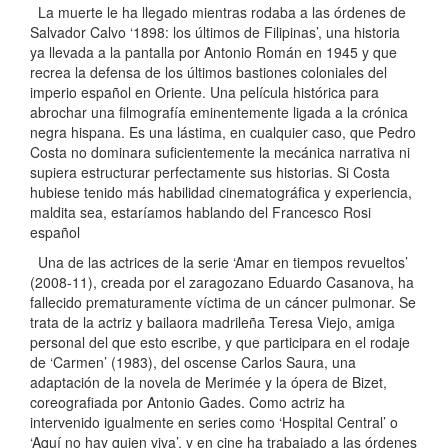
La muerte le ha llegado mientras rodaba a las órdenes de
Salvador Calvo ‘1898: los últimos de Filipinas’, una historia
ya llevada a la pantalla por Antonio Román en 1945 y que
recrea la defensa de los últimos bastiones coloniales del
imperio español en Oriente. Una película histórica para
abrochar una filmografía eminentemente ligada a la crónica
negra hispana. Es una lástima, en cualquier caso, que Pedro
Costa no dominara suficientemente la mecánica narrativa ni
supiera estructurar perfectamente sus historias. Si Costa
hubiese tenido más habilidad cinematográfica y experiencia,
maldita sea, estaríamos hablando del Francesco Rosi
español
Una de las actrices de la serie ‘Amar en tiempos revueltos’
(2008-11), creada por el zaragozano Eduardo Casanova, ha
fallecido prematuramente víctima de un cáncer pulmonar. Se
trata de la actriz y bailaora madrileña Teresa Viejo, amiga
personal del que esto escribe, y que participara en el rodaje
de ‘Carmen’ (1983), del oscense Carlos Saura, una
adaptación de la novela de Merimée y la ópera de Bizet,
coreografiada por Antonio Gades. Como actriz ha
intervenido igualmente en series como ‘Hospital Central’ o
‘Aquí no hay quien viva’, y en cine ha trabajado a las órdenes