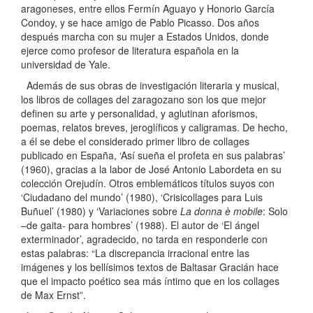
aragoneses, entre ellos Fermín Aguayo y Honorio García
Condoy, y se hace amigo de Pablo Picasso. Dos años
después marcha con su mujer a Estados Unidos, donde
ejerce como profesor de literatura española en la
universidad de Yale.
Además de sus obras de investigación literaria y musical,
los libros de collages del zaragozano son los que mejor
definen su arte y personalidad, y aglutinan aforismos,
poemas, relatos breves, jeroglíficos y caligramas. De hecho,
a él se debe el considerado primer libro de collages
publicado en España, ‘Así sueña el profeta en sus palabras’
(1960), gracias a la labor de José Antonio Labordeta en su
colección Orejudín. Otros emblemáticos títulos suyos con
‘Ciudadano del mundo’ (1980), ‘Crisicollages para Luis
Buñuel’ (1980) y ‘Variaciones sobre
La donna è mobile
: Solo
–de gaita- para hombres’ (1988). El autor de ‘El ángel
exterminador’, agradecido, no tarda en responderle con
estas palabras: “La discrepancia irracional entre las
imágenes y los bellísimos textos de Baltasar Gracián hace
que el impacto poético sea más íntimo que en los collages
de Max Ernst”.