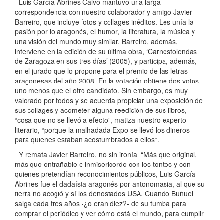
Luis García-Abrines Calvo mantuvo una larga
correspondencia con nuestro colaborador y amigo Javier
Barreiro, que incluye fotos y collages inéditos. Les unía la
pasión por lo aragonés, el humor, la literatura, la música y
una visión del mundo muy similar. Barreiro, además,
interviene en la edición de su última obra, ‘Carnestolendas
de Zaragoza en sus tres días’ (2005), y participa, además,
en el jurado que lo propone para el premio de las letras
aragonesas del año 2008. En la votación obtiene dos votos,
uno menos que el otro candidato. Sin embargo, es muy
valorado por todos y se acuerda propiciar una exposición de
sus collages y acometer alguna reedición de sus libros,
“cosa que no se llevó a efecto”, matiza nuestro experto
literario, “porque la malhadada Expo se llevó los dineros
para quienes estaban acostumbrados a ellos”.
Y remata Javier Barreiro, no sin ironía: “Más que original,
más que entrañable e inmisericorde con los tontos y con
quienes pretendían reconocimientos públicos, Luis García-
Abrines fue el dadaísta aragonés por antonomasia, al que su
tierra no acogió y sí los denostados USA. Cuando Buñuel
salga cada tres años -¿o eran diez?- de su tumba para
comprar el periódico y ver cómo está el mundo, para cumplir