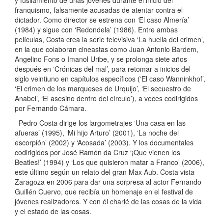
y fusilamiento de unas jóvenes durante el inicio del
franquismo, falsamente acusadas de atentar contra el
dictador. Como director se estrena con ‘El caso Almería’
(1984) y sigue con ‘Redondela’ (1986). Entre ambas
películas, Costa crea la serie televisiva ‘La huella del crimen’,
en la que colaboran cineastas como Juan Antonio Bardem,
Angelino Fons o Imanol Uribe, y se prolonga siete años
después en ‘Crónicas del mal’, para retomar a inicios del
siglo veintiuno en capítulos específicos (‘El caso Wanninkhof’,
‘El crimen de los marqueses de Urquijo’, ‘El secuestro de
Anabel’, ‘El asesino dentro del círculo’), a veces codirigidos
por Fernando Cámara.
Pedro Costa dirige los largometrajes ‘Una casa en las
afueras’ (1995), ‘Mi hijo Arturo’ (2001), ‘La noche del
escorpión’ (2002) y ‘Acosada’ (2003). Y los documentales
codirigidos por José Ramón da Cruz ‘¡Que vienen los
Beatles!’ (1994) y ‘Los que quisieron matar a Franco’ (2006),
este último según un relato del gran Max Aub. Costa vista
Zaragoza en 2006 para dar una sorpresa al actor Fernando
Guillén Cuervo, que recibía un homenaje en el festival de
jóvenes realizadores. Y con él charlé de las cosas de la vida
y el estado de las cosas.