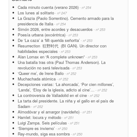
Cada minuto cuenta (verano 2026)
- nº 254
Los lunes al solitario
- nº 247
La Grazia (Paolo Sorrentino). Cemento armado para la
presidencia de Italia
- nº 254
Simón 2026, entre acordes y desacuerdos
- nº 253
Poesía urbana (excéntrica)
- nº 253
De ‘La caza’ a ‘Mi querida señorita’
- nº 253
Resurrection 狂野时代 (BI GAN). Un director con
habilidades especiales
- nº 253
Alan Lomax en “A complete unknown”
- nº 253
Una batalla tras otra (Paul Thomas Anderson). La
revolución no será televisada
- nº 253
‘Queer me’, de Irene Bailo
- nº 252
Muchachada atómica
- nº 252
Decepciones varias: ‘La ahorcada’, ‘Por cien millones’,
‘Landa’, ‘Eloy de la iglesia, adicto al cine’…
- nº 252
La controversia de Valladolid en el cine
- nº 252
La tarta del presidente. La niña y el gallo en el país de
Sadam
- nº 252
Almodóvar y el amargor (navideño)
- nº 251
Hamlet: locura y método
- nº 251
Luigi Zampa. Seis películas
- nº 251
‘Siempre es invierno’
- nº 250
Ray-mundo, siga esa sombra
- nº 250