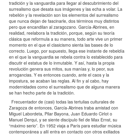
tradición y la vanguardia para llegar al descubrimiento del
surrealismo que desata sus imágenes y las echa a volar. La
rebelión y la revelación son los elementos del surrealismo
que nunca dejan de fascinarle, dos términos muy distintos
pero que encandilan al zaragozano. García-Abrines, en
realidad, reelabora la tradición, porque, según su teoría
clásica que reformula a su manera, todo arte vive un primer
momento en el que el clasicismo sienta las bases de lo
correcto. Luego, por supuesto, llega ese instante de rebeldía
en el que la vanguardia se rebela contra lo establecido para
discutir el estatus de lo inmutable. Y así, hasta la propia
revolución genera sus mitos, sus manías y, lo peor, sus
arrogancias. Y es entonces cuando, ante el caos y la
impostura, se acaban las reglas. Al fin y al cabo, hay
modernidades como el surrealismo que de alguna manera
se han hecho parte de la tradición.
Frecuentador de (casi) todas las tertulias culturales de
Zaragoza de entonces, García-Abrines traba amistad con
Miguel Labordeta, Pilar Bayona, Juan Eduardo Cirlot o
Manuel Derqui, y se siente discípulo fiel de Max Ernst, su
“máximo serio”. En 1952 viaja a París para estudiar música
contemporánea y allí entra en contacto con otros exiliados