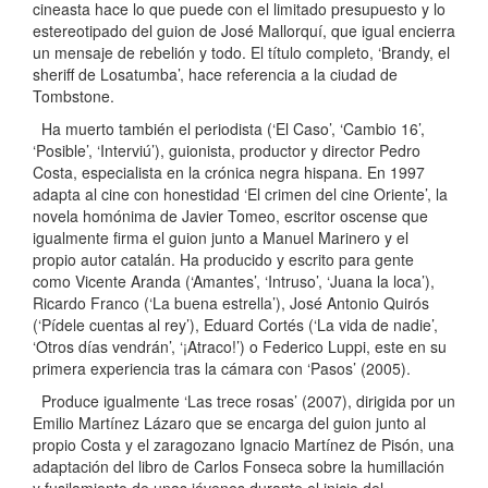
cineasta hace lo que puede con el limitado presupuesto y lo
estereotipado del guion de José Mallorquí, que igual encierra
un mensaje de rebelión y todo. El título completo, ‘Brandy, el
sheriff de Losatumba’, hace referencia a la ciudad de
Tombstone.
Ha muerto también el periodista (‘El Caso’, ‘Cambio 16’,
‘Posible’, ‘Interviú’), guionista, productor y director Pedro
Costa, especialista en la crónica negra hispana. En 1997
adapta al cine con honestidad ‘El crimen del cine Oriente’, la
novela homónima de Javier Tomeo, escritor oscense que
igualmente firma el guion junto a Manuel Marinero y el
propio autor catalán. Ha producido y escrito para gente
como Vicente Aranda (‘Amantes’, ‘Intruso’, ‘Juana la loca’),
Ricardo Franco (‘La buena estrella’), José Antonio Quirós
(‘Pídele cuentas al rey’), Eduard Cortés (‘La vida de nadie’,
‘Otros días vendrán’, ‘¡Atraco!’) o Federico Luppi, este en su
primera experiencia tras la cámara con ‘Pasos’ (2005).
Produce igualmente ‘Las trece rosas’ (2007), dirigida por un
Emilio Martínez Lázaro que se encarga del guion junto al
propio Costa y el zaragozano Ignacio Martínez de Pisón, una
adaptación del libro de Carlos Fonseca sobre la humillación