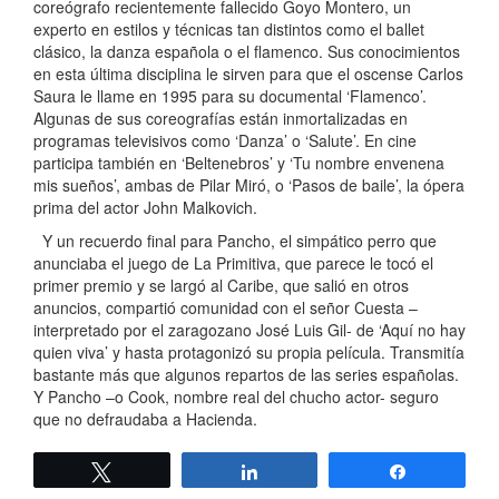
coreógrafo recientemente fallecido Goyo Montero, un
experto en estilos y técnicas tan distintos como el ballet
clásico, la danza española o el flamenco. Sus conocimientos
en esta última disciplina le sirven para que el oscense Carlos
Saura le llame en 1995 para su documental ‘Flamenco’.
Algunas de sus coreografías están inmortalizadas en
programas televisivos como ‘Danza’ o ‘Salute’. En cine
participa también en ‘Beltenebros’ y ‘Tu nombre envenena
mis sueños’, ambas de Pilar Miró, o ‘Pasos de baile’, la ópera
prima del actor John Malkovich.
Y un recuerdo final para Pancho, el simpático perro que
anunciaba el juego de La Primitiva, que parece le tocó el
primer premio y se largó al Caribe, que salió en otros
anuncios, compartió comunidad con el señor Cuesta –
interpretado por el zaragozano José Luis Gil- de ‘Aquí no hay
quien viva’ y hasta protagonizó su propia película. Transmitía
bastante más que algunos repartos de las series españolas.
Y Pancho –o Cook, nombre real del chucho actor- seguro
que no defraudaba a Hacienda.
Twittear
Compartir
Compartir