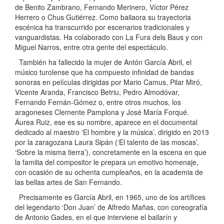
de Benito Zambrano, Fernando Merinero, Víctor Pérez
Herrero o Chus Gutiérrez. Como bailaora su trayectoria
escénica ha transcurrido por escenarios tradicionales y
vanguardistas. Ha colaborado con La Fura dels Baus y con
Miguel Narros, entre otra gente del espectáculo.
También ha fallecido la mujer de Antón García Abril, el
músico turolense que ha compuesto infinidad de bandas
sonoras en películas dirigidas por Mario Camus, Pilar Miró,
Vicente Aranda, Francisco Betriu, Pedro Almodóvar,
Fernando Fernán-Gómez o, entre otros muchos, los
aragoneses Clemente Pamplona y José María Forqué.
Áurea Ruiz, ese es su nombre, aparece en el documental
dedicado al maestro ‘El hombre y la música’, dirigido en 2013
por la zaragozana Laura Sipán (‘El talento de las moscas’,
‘Sobre la misma tierra’), concretamente en la escena en que
la familia del compositor le prepara un emotivo homenaje,
con ocasión de su ochenta cumpleaños, en la academia de
las bellas artes de San Fernando.
Precisamente es García Abril, en 1965, uno de los artífices
del legendario ‘Don Juan’ de Alfredo Mañas, con coreografía
de Antonio Gades, en el que interviene el bailarín y