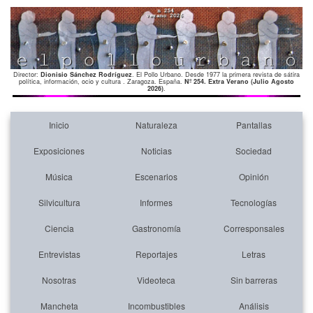
Director:
Dionisio Sánchez Rodríguez
. El Pollo Urbano. Desde 1977 la primera revista de sátira
política, información, ocio y cultura . Zaragoza. España.
Nº 254. Extra Verano (Julio Agosto
2026)
.
Inicio
Naturaleza
Pantallas
Exposiciones
Noticias
Sociedad
Música
Escenarios
Opinión
Silvicultura
Informes
Tecnologías
Ciencia
Gastronomía
Corresponsales
Entrevistas
Reportajes
Letras
Nosotras
Videoteca
Sin barreras
Mancheta
Incombustibles
Análisis