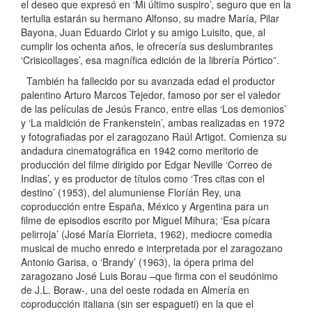
el deseo que expresó en ‘Mi último suspiro’, seguro que en la
tertulia estarán su hermano Alfonso, su madre María, Pilar
Bayona, Juan Eduardo Cirlot y su amigo Luisito, que, al
cumplir los ochenta años, le ofrecería sus deslumbrantes
‘Crisicollages’, esa magnífica edición de la librería Pórtico”.
También ha fallecido por su avanzada edad el productor
palentino Arturo Marcos Tejedor, famoso por ser el valedor
de las películas de Jesús Franco, entre ellas ‘Los demonios’
y ‘La maldición de Frankenstein’, ambas realizadas en 1972
y fotografiadas por el zaragozano Raúl Artigot. Comienza su
andadura cinematográfica en 1942 como meritorio de
producción del filme dirigido por Edgar Neville ‘Correo de
Indias’, y es productor de títulos como ‘Tres citas con el
destino’ (1953), del alumuniense Floríán Rey, una
coproducción entre España, México y Argentina para un
filme de episodios escrito por Miguel Mihura; ‘Esa pícara
pelirroja’ (José María Elorrieta, 1962), mediocre comedia
musical de mucho enredo e interpretada por el zaragozano
Antonio Garisa, o ‘Brandy’ (1963), la ópera prima del
zaragozano José Luis Borau –que firma con el seudónimo
de J.L. Boraw-, una del oeste rodada en Almería en
coproducción italiana (sin ser espagueti) en la que el