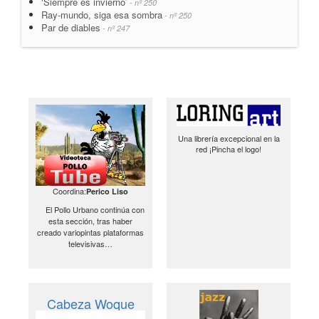
‘Siempre es invierno’
- nº 250
Ray-mundo, siga esa sombra
- nº 250
Par de diables
- nº 247
Una librería excepcional en la
red ¡Pincha el logo!
Coordina:
Perico Liso
El Pollo Urbano continúa con
esta sección, tras haber
creado variopintas plataformas
televisivas…
Cabeza Woque