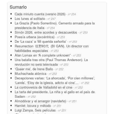
Sumario
Cada minuto cuenta (verano 2026)
- nº 254
Los lunes al solitario
- nº 247
La Grazia (Paolo Sorrentino). Cemento armado para la
presidencia de Italia
- nº 254
Simón 2026, entre acordes y desacuerdos
- nº 253
Poesía urbana (excéntrica)
- nº 253
De ‘La caza’ a ‘Mi querida señorita’
- nº 253
Resurrection 狂野时代 (BI GAN). Un director con
habilidades especiales
- nº 253
Alan Lomax en “A complete unknown”
- nº 253
Una batalla tras otra (Paul Thomas Anderson). La
revolución no será televisada
- nº 253
‘Queer me’, de Irene Bailo
- nº 252
Muchachada atómica
- nº 252
Decepciones varias: ‘La ahorcada’, ‘Por cien millones’,
‘Landa’, ‘Eloy de la iglesia, adicto al cine’…
- nº 252
La controversia de Valladolid en el cine
- nº 252
La tarta del presidente. La niña y el gallo en el país de
Sadam
- nº 252
Almodóvar y el amargor (navideño)
- nº 251
Hamlet: locura y método
- nº 251
Luigi Zampa. Seis películas
- nº 251