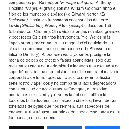
compuestos por Ray Sager
(El mago del gore),
Anthony
Hopkins
(Magia:
el gran guionista William Goldman abrió el
filón de los muñecos diabólicos) o Edward Norton
(El
ilusionista)
, hasta los fracasados sacaconejos de Jerry
Lewis
(Gheisa boy),
Woody Allen
(Scoop)
o
Jacques
Tati
(dibujado por Chomet). Sin olvidar a brujas novatas, grandes
y poderosos Oz e infinitos harrypotters. Y el Welles más
impostor es, precisamente, un mago: indistinguible de un
cineasta (tan encantador como pueda serlo Picasso o el
falsario De Hory).
Ahora me ves…,
ya serie,
prosigue la
racha de golpes de efecto y falsas apariencias, sólo que
reclama su cuota de modernidad alineando una escuadra de
superhéroes del truco en misión imposible contra el malvado
corporativo de turno, que, como sólo ocurre en la ficción,
tiene rostro y apellidos y no comparte la lacra depredadora
con la multitud de accionistas
welfare
que, en realidad,
podríamos ser usted y yo. No es la única simplificación:
todos los birlibirloques, con naipes o sin ellos, llevan detrás
toneladas de bytes que nos remiten, aun sabedores del
engaño, a la auténtica naturaleza del medio cine: nada es, ni
fue nunca, como aparece.