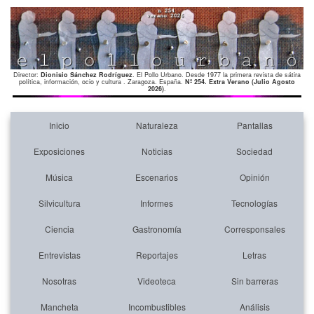
Director:
Dionisio Sánchez Rodríguez
. El Pollo Urbano. Desde 1977 la primera revista de sátira
política, información, ocio y cultura . Zaragoza. España.
Nº 254. Extra Verano (Julio Agosto
2026)
.
Inicio
Naturaleza
Pantallas
Exposiciones
Noticias
Sociedad
Música
Escenarios
Opinión
Silvicultura
Informes
Tecnologías
Ciencia
Gastronomía
Corresponsales
Entrevistas
Reportajes
Letras
Nosotras
Videoteca
Sin barreras
Mancheta
Incombustibles
Análisis