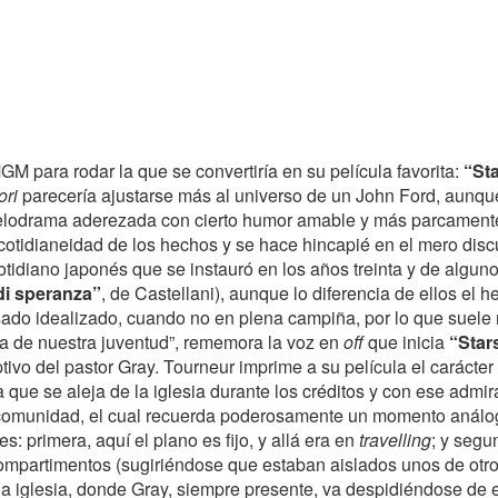
para rodar la que se convertiría en su película favorita:
“St
ori
parecería ajustarse más al universo de un John Ford, aunqu
melodrama aderezada con cierto humor amable y más parcamente
otidianeidad de los hechos y se hace hincapié en el mero discur
cotidiano japonés que se instauró en los años treinta y de algun
di speranza”
, de Castellani), aunque lo diferencia de ellos el 
ado idealizado, cuando no en plena campiña, por lo que suele 
: la de nuestra juventud”, rememora la voz en
off
que inicia
“Star
ptivo del pastor Gray. Tourneur imprime a su película el caráct
 que se aleja de la iglesia durante los créditos y con ese admi
 comunidad, el cual recuerda poderosamente un momento anál
: primera, aquí el plano es fijo, y allá era en
travelling
; y segu
compartimentos (sugiriéndose que estaban aislados unos de otros
a iglesia, donde Gray, siempre presente, va despidiéndose de e