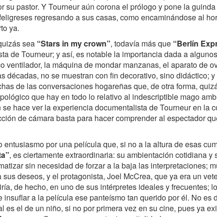
 su pastor. Y Tourneur aún corona el prólogo y pone la guinda
 feligreses regresando a sus casas, como encaminándose al hori
to ya.
 quizás sea
“Stars in my crown”
, todavía más que
“Berlín Exp
ta de Tourneur; y así, es notable la importancia dada a algunos
ico ventilador, la máquina de mondar manzanas, el aparato de ov
as décadas, no se muestran con fin decorativo, sino didáctico; 
uchas de las conversaciones hogareñas que, de otra forma, quiz
opológico que hay en todo lo relativo al indescriptible mago am
se hace ver la experiencia documentalista de Tourneur en la c
ección de cámara basta para hacer comprender al espectador que 
to entusiasmo por una película que, si no a la altura de esas c
ta”
, es ciertamente extraordinaria: su ambientación cotidiana y 
matizar sin necesidad de forzar a la baja las interpretaciones; 
a sus deseos, y el protagonista, Joel McCrea, que ya era un v
iría, de hecho, en uno de sus intérpretes ideales y frecuentes; 
de insuflar a la película ese panteísmo tan querido por él. No es 
l es el de un niño, si no por primera vez en su cine, pues ya ex