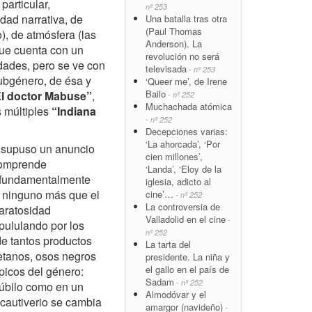
particular,
nº 253
dad narrativa, de
Una batalla tras otra
(Paul Thomas
o), de atmósfera (las
Anderson). La
que cuenta con un
revolución no será
dades, pero se ve con
televisada
- nº 253
subgénero, de ésa y
‘Queer me’, de Irene
Bailo
l doctor Mabuse”
,
- nº 252
Muchachada atómica
s múltiples
“Indiana
- nº 252
Decepciones varias:
‘La ahorcada’, ‘Por
supuso un anuncio
cien millones’,
 comprende
‘Landa’, ‘Eloy de la
o fundamentalmente
iglesia, adicto al
, ninguno más que el
cine’…
- nº 252
La controversia de
paratosidad
Valladolid en el cine
-
 pululando por los
nº 252
e tantos productos
La tarta del
betanos, osos negros
presidente. La niña y
el gallo en el país de
picos del género:
Sadam
- nº 252
júbilo como en un
Almodóvar y el
 cautiverio se cambia
amargor (navideño)
-