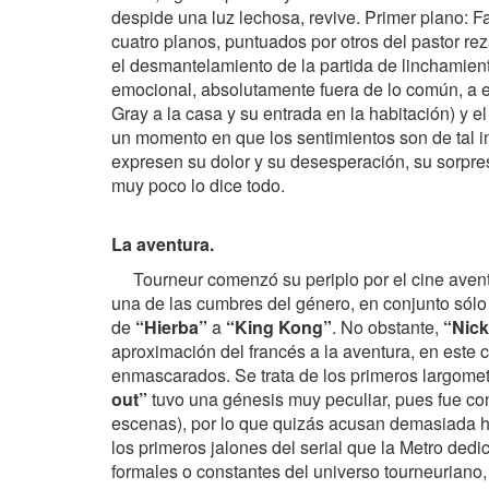
despide una luz lechosa, revive. Primer plano: F
cuatro planos, puntuados por otros del pastor rez
el desmantelamiento de la partida de linchamien
emocional, absolutamente fuera de lo común, a e
Gray a la casa y su entrada en la habitación) y e
un momento en que los sentimientos son de tal i
expresen su dolor y su desesperación, su sorpres
muy poco lo dice todo.
La aventura.
Tourneur comenzó su periplo por el cine aventu
una de las cumbres del género, en conjunto sólo
de
“Hierba”
a
“King Kong”
. No obstante,
“Nick
aproximación del francés a la aventura, en este c
enmascarados. Se trata de los primeros largome
out”
tuvo una génesis muy peculiar, pues fue co
escenas), por lo que quizás acusan demasiada h
los primeros jalones del serial que la Metro dedi
formales o constantes del universo tourneuriano,