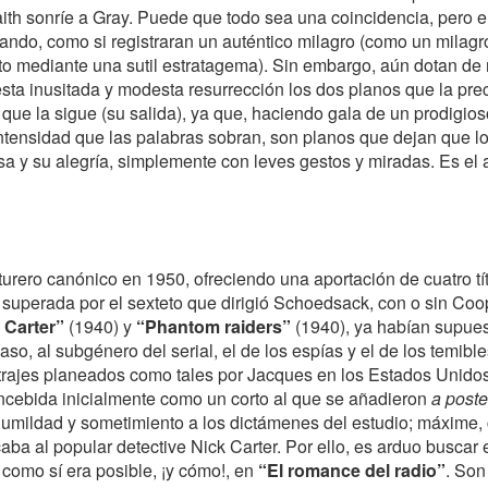
aith sonríe a Gray. Puede que todo sea una coincidencia, pero el
ando, como si registraran un auténtico milagro (como un milagro
to mediante una sutil estratagema). Sin embargo, aún dotan de
sta inusitada y modesta resurrección los dos planos que la pre
l que la sigue (su salida), ya que, haciendo gala de un prodigi
ntensidad que las palabras sobran, son planos que dejan que l
a y su alegría, simplemente con leves gestos y miradas. Es el 
rero canónico en 1950, ofreciendo una aportación de cuatro tít
 superada por el sexteto que dirigió Schoedsack, con o sin Coo
 Carter”
(1940) y
“Phantom raiders”
(1940), ya habían supues
aso, al subgénero del serial, el de los espías y el de los temibl
trajes planeados como tales por Jacques en los Estados Unidos
ncebida inicialmente como un corto al que se añadieron
a poste
umildad y sometimiento a los dictámenes del estudio; máxime, 
caba al popular detective Nick Carter. Por ello, es arduo buscar 
 como sí era posible, ¡y cómo!, en
“El romance del radio”
. Son