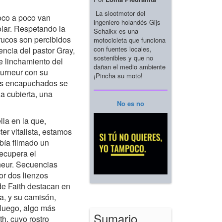
La slootmotor del
poco a poco van
ingeniero holandés Gijs
olar. Respetando la
Schalkx es una
trucos son percibidos
motocicleta que funciona
con fuentes locales,
encia del pastor Gray,
sostenibles y que no
e linchamiento del
dañan el medio ambiente
urneur con su
¡Pincha su moto!
los encapuchados se
a cubierta, una
No es no
lla en la que,
er vitalista, estamos
bía filmado un
recupera el
neur. Secuencias
or dos lienzos
de Faith destacan en
da, y su camisón,
 luego, algo más
Sumario
th, cuyo rostro