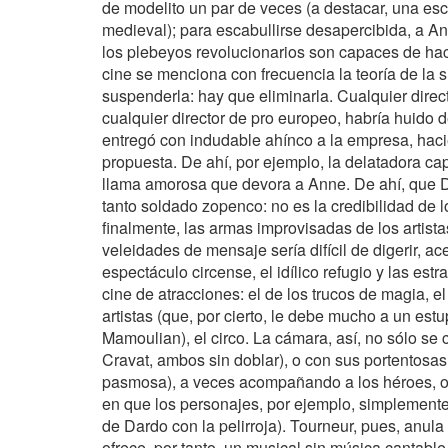
de modelito un par de veces (a destacar, una e
medieval); para escabullirse desapercibida, a A
los plebeyos revolucionarios son capaces de hac
cine se menciona con frecuencia la teoría de la 
suspenderla: hay que eliminarla. Cualquier dire
cualquier director de pro europeo, habría huido 
entregó con indudable ahínco a la empresa, hacie
propuesta. De ahí, por ejemplo, la delatadora ca
llama amorosa que devora a Anne. De ahí, que Da
tanto soldado zopenco: no es la credibilidad de l
finalmente, las armas improvisadas de los artistas
veleidades de mensaje sería difícil de digerir, ac
espectáculo circense, el idílico refugio y las e
cine de atracciones: el de los trucos de magia, e
artistas (que, por cierto, le debe mucho a un est
Mamoulian), el circo. La cámara, así, no sólo se
Cravat, ambos sin doblar), o con sus portentosas
pasmosa), a veces acompañando a los héroes, o
en que los personajes, por ejemplo, simplement
de Dardo con la pelirroja). Tourneur, pues, anula
ofrece, por tanto, un musical sin música cantable.