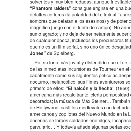
solventes y muy bien rodadas, aunque inevitablem
“Phantom raiders”
consigue erigirse en una bue
detalles certeros (la polaridad del criminal Taure
sombras que delatan a los asesinos) y de potenci
magnífico juego con el fuera de campo). No anun
sumo agrado; y no deja de ser netamente superior
de cualquier época, incluidos los precursores tít
que no es un film serial, sino uno único desgajad
Jones”
de Spielberg.
Por su tono más jovial y distendido que el de 
de las inmediatas incursiones de Tourneur en el
cabalmente cómo sus siguientes películas despr
nocturno, melancólico; sus filmes aventureros so
primero de ellos:
“El halcón y la flecha”
(1950).
americana más recalcitrante: cierta pomposidad en
decorados; la música de Max Steiner… También h
de Hollywood: castillos medievales con fachadas
americanos y zopilotes del Nuevo Mundo en la Lo
docenas de torpes soldados enemigos, incapaces d
parvulario… Y todavía añade algunas perlas excl