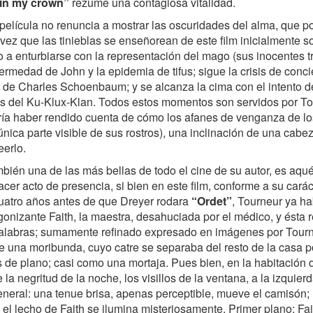
 in my crown”
rezume una contagiosa vitalidad.
 película no renuncia a mostrar las oscuridades del alma, que 
ez que las tinieblas se enseñorean de este film inicialmente s
do a enturbiarse con la representación del mago (sus inocentes 
rmedad de John y la epidemia de tifus; sigue la crisis de conci
 de Charles Schoenbaum; y se alcanza la cima con el intento d
 del Ku-Klux-Klan. Todos estos momentos son servidos por To
odría haber rendido cuenta de cómo los afanes de venganza de 
nica parte visible de sus rostros), una inclinación de una cabez
eerlo.
ién una de las más bellas de todo el cine de su autor, es aqué
cer acto de presencia, si bien en este film, conforme a su caráct
uatro años antes de que Dreyer rodara
“Ordet”
, Tourneur ya ha
agonizante Faith, la maestra, desahuciada por el médico, y ésta 
palabras; sumamente refinado expresado en imágenes por Tour
 de una moribunda, cuyo catre se separaba del resto de la casa p
 de plano; casi como una mortaja. Pues bien, en la habitación 
la negritud de la noche, los visillos de la ventana, a la izquier
eneral: una tenue brisa, apenas perceptible, mueve el camisón;
o: el lecho de Faith se ilumina misteriosamente. Primer plano: Fai