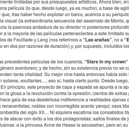
ente limitadas por sus presupuestos artísticos. Ahora bien, en 
na película (lo que, desde luego, ya es mucho), a base de agili
z que, tras haber hecho explotar un barco, acaricia a su periquit
a visual (la extraordinaria secuencia del asesinato de Morris, 
cia la pasmosa andadura de su director ni posteriores profundi
 a la mayoría de las películas pertenecientes a este limitado 
ulos de Feuillade y Lang (nos referimos a
“Las arañas”
, no a
“E
o en dos por razones de duración) y, por supuesto, incluidos lo
las precedentes películas de los cuarenta,
“Stars in my crown”
 género aventurero; y de hecho, sin su existencia previa no se
enden tanta vitalidad. Su mejor cine hasta entonces había sid
n solares, exultantes…; eso sí, hasta cierto punto. Desde luego
 En principio, este proyecto de capa y espada se apunta a la a
 la glosa a la revolución contra la opresión; cientos de extras
ace gala de esa desdeñosa indiferencia a realidades ajenas d
 renacentistas; nobles con incorregible acento yanqui; osos ti
mbardía del siglo XII… Ni siquiera escatima los consabidos tó
e atacar con éxito a los dos protagonistas; saltos finales de 
usivas: a la princesa Anne de Hesse la secuestran, pero en su