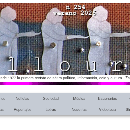
esde 1977 la primera revista de sátira política, información, ocio y cultura . 
nes
Noticias
Sociedad
Música
Escenarios
tas
Reportajes
Letras
Nosotras
Videoteca
Si