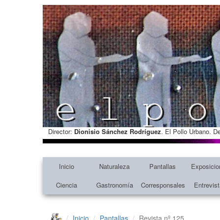
Director:
Dionisio Sánchez Rodríguez
. El Pollo Urbano. D
Inicio
Naturaleza
Pantallas
Exposicio
Ciencia
Gastronomía
Corresponsales
Entrevis
Inicio
Pantallas
Revista nº 125