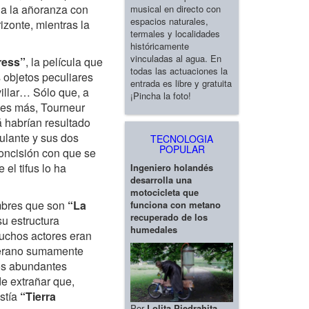
 a la añoranza con
musical en directo con
espacios naturales,
zonte, mientras la
termales y localidades
históricamente
vinculadas al agua. En
ress”
, la película que
todas las actuaciones la
 objetos peculiares
entrada es libre y gratuita
illar… Sólo que, a
¡Pincha la foto!
y es más, Tourneur
á habrían resultado
bulante y sus dos
TECNOLOGIA
POPULAR
oncisión con que se
el tifus lo ha
Ingeniero holandés
desarrolla una
motocicleta que
umbres que son
“La
funciona con metano
recuperado de los
su estructura
humedales
muchos actores eran
eterano sumamente
los abundantes
de extrañar que,
istía
“Tierra
Por
Lolita Piedrahita