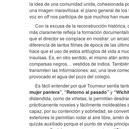
la idea de una comunidad unida, cohesionada por
una imagen maravillosa: el plano general de los
voz en
off
nos participa de que muchos han muer
Con la excusa de la reconstrucción histórica,
más claramente refleja la formación documentalis
que el director se complace en mostrar: un arca
diferencia de tantos filmes de época de las últim
hace que el uso de estos artilugios dé vida a m
insulsas. Es, en otro sentido, el mismo afán antr
comparsas negros… vestidos de indios. También 
transmiten las informaciones: así, una leve corr
provocado el agua del pozo del colegio.
Es fácil entender por qué Tourneur sentía tan
mujer pantera”
,
“Retorno al pasado”
y
“Wichi
distendida, como de viñetas, le permitían desdra
prácticamente noveles y fácilmente moldeables 
capaz, por su contención y sobriedad, se convert
exteriores le permitían rodar al aire libre, amén 
quizás auxiliado porque el punto de vista principa