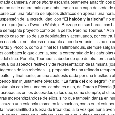
scotada camiseta y unos
shorts
escandalosamente anacrónicos p
nne no se le ocurre más que embutirse en una capa de seda de 
erse con una retahíla de lujosos disfraces en apenas una hora
suspensión de la incredulidad, con
“El halcón y la flecha”
no e
ctor de pro (salvo Dwan o Walsh, o Borzage en sus horas más b
de semejante proyecto como de la peste. Pero no Tourneur. Aún 
ndo caso omiso de sus debilidades y acentuando, por contra, la
pa escarlata: no interesa en cuanto atuendo verosímil, sino en 
rdo y Piccolo, como al final los saltimbanquis, siempre salgan
os combates lo que cuenta, sino la coreografía de las cabriolas
 del circo. Por ello, Tourneur, sabedor de que de otra forma esta
entúa los aspectos festivos y de representación de la misma (los 
stratagemas de los rebeldes…), proponiendo una refinada recupera
l ballet, y finalmente, en una apoteosis dada por una inusitada 
upendo film injustamente olvidado,
“La furia del oro negro”
(19
 columpia con los números, combates o no, de Dardo y Piccolo (
 acrobacias en los decorados (a los que, como siempre, el cine
tras independizándose de ellos, sino que también danza en 
e cruzan una estancia (como en las cocinas, como en el estup
 la inverosimilitud a fuerza de irrealidad, a la vez que aúna ave
 Algo casi único en el género; casi, ya que, a decir verdad, exist