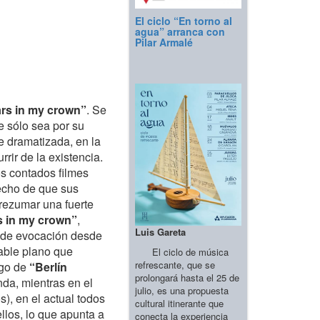
El ciclo “En torno al
agua” arranca con
Pilar Armalé
ars in my crown”
. Se
e sólo sea por su
 dramatizada, en la
rir de la existencia.
os contados filmes
hecho de que sus
rezumar una fuerte
s in my crown”
,
Luis Gareta
er de evocación desde
rable plano que
El ciclo de música
refrescante, que se
ogo de
“Berlín
prolongará hasta el 25 de
nda, mientras en el
julio, es una propuesta
), en el actual todos
cultural itinerante que
llos, lo que apunta a
conecta la experiencia