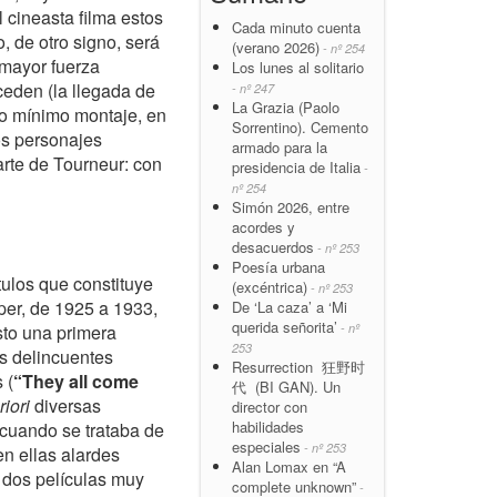
 cineasta filma estos
Cada minuto cuenta
, de otro signo, será
(verano 2026)
- nº 254
 mayor fuerza
Los lunes al solitario
ceden (la llegada de
- nº 247
La Grazia (Paolo
oso mínimo montaje, en
Sorrentino). Cemento
os personajes
armado para la
arte de Tourneur: con
presidencia de Italia
-
nº 254
Simón 2026, entre
acordes y
desacuerdos
- nº 253
Poesía urbana
ulos que constituye
(excéntrica)
- nº 253
per, de 1925 a 1933,
De ‘La caza’ a ‘Mi
querida señorita’
- nº
to una primera
253
es delincuentes
Resurrection 狂野时
 (
“They all come
代 (BI GAN). Un
riori
diversas
director con
habilidades
cuando se trataba de
especiales
- nº 253
en ellas alardes
Alan Lomax en “A
 dos películas muy
complete unknown”
-