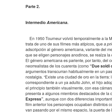
Parte 2.
Intermedio
Americana
.
En 1950 Tourneur volvió temporalmente a la MGM 
trata de uno de sus filmes más atípicos, que
a pri
adscripción al género americana, variante del 
que se eligen personajes anodinos, se realza la c
El género americana es pariente, por tanto, del 
neorrealistas de los cuarenta (como
“Due soldi 
argumentos transcurran habitualmente en un pas
nostalgia. “Existe una ciudad de oro en la tierra
correspondiente a un ya adulto John, el hijo ado
el principio también visualmente, con esa cámara
presenta a algunos miembros destacados de la
Express”
, aunque con dos diferencias importantes
film anterior los personajes ocupaban distintos 
van pasando por el mismo espacio, la puerta de l