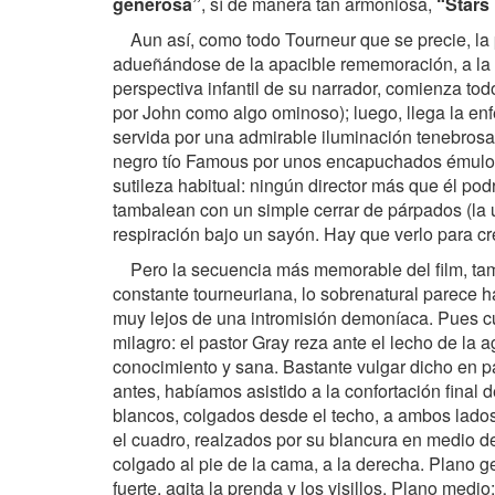
generosa”
, sí de manera tan armoniosa,
“Stars
Aun así, como todo Tourneur que se precie, la
adueñándose de la apacible rememoración, a la v
perspectiva infantil de su narrador, comienza to
por John como algo ominoso); luego, llega la enfe
servida por una admirable iluminación tenebrosa
negro tío Famous por unos encapuchados émulos
sutileza habitual: ningún director más que él p
tambalean con un simple cerrar de párpados (la ú
respiración bajo un sayón. Hay que verlo para cr
Pero la secuencia más memorable del film, tamb
constante tourneuriana, lo sobrenatural parece ha
muy lejos de una intromisión demoníaca. Pues c
milagro: el pastor Gray reza ante el lecho de la 
conocimiento y sana. Bastante vulgar dicho en 
antes, habíamos asistido a la confortación final
blancos, colgados desde el techo, a ambos lados
el cuadro, realzados por su blancura en medio de 
colgado al pie de la cama, a la derecha. Plano g
fuerte, agita la prenda y los visillos. Plano medi