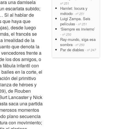
ara una damisela
nº 251
un escarlata subido;
Hamlet: locura y
método
- nº 251
… Si al hablar de
Luigi Zampa. Seis
s que haya que
películas
- nº 251
ajas), desde luego
‘Siempre es invierno’
más, el francés se
- nº 250
Ray-mundo, siga esa
 irrealidad de la
sombra
- nº 250
cuanto que denota la
Par de diables
- nº 247
 vencedores frente a
 de los dos amigos, o
 fábula infantil con
bailes en la corte, el
ción del primitivo
alianza de héroes y
39), de Rouben
Burt Lancaster y Nick
asta saca una partida
numerosos momentos
endo plano secuencia
ntura con movimiento;
ía el glorioso