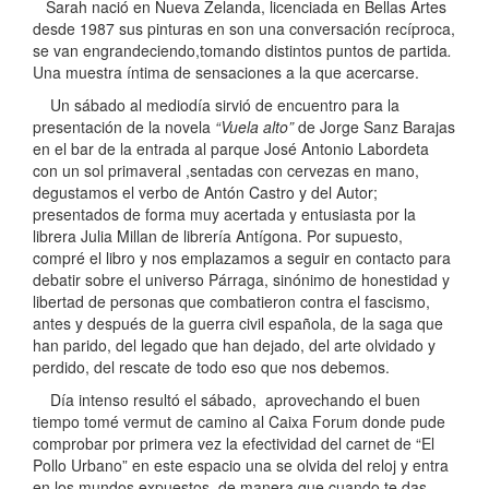
Sarah nació en Nueva Zelanda, licenciada en Bellas Artes
desde 1987 sus pinturas en son una conversación recíproca,
se van engrandeciendo,tomando distintos puntos de partida
.
Una muestra íntima de sensaciones a la que acercarse.
Un sábado al mediodía sirvió de encuentro para la
presentación de la novela
“Vuela alto”
de Jorge Sanz Barajas
en el bar de la entrada al parque José Antonio Labordeta
con un sol primaveral ,sentadas con cervezas en mano,
degustamos el verbo de Antón Castro y del Autor;
presentados de forma muy acertada y entusiasta por la
librera Julia Millan de librería Antígona. Por supuesto,
compré el libro y nos emplazamos a seguir en contacto para
debatir sobre el universo Párraga, sinónimo de honestidad y
libertad de personas que combatieron contra el fascismo,
antes y después de la guerra civil española, de la saga que
han parido, del legado que han dejado, del arte olvidado y
perdido, del rescate de todo eso que nos debemos.
Día intenso resultó el sábado, aprovechando el buen
tiempo tomé vermut de camino al Caixa Forum donde pude
comprobar por primera vez la efectividad del carnet de “El
Pollo Urbano” en este espacio una se olvida del reloj y entra
en los mundos expuestos, de manera que cuando te das