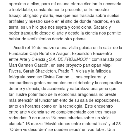
aproxima a ellas, para mí es una eterna dicotomía necesaria
e inolvidable, constantemente presente, entre nuestro
trabajo obligado y diario, ese que nos traslada sobre suelos
artifiales y nuestro suelo en el sitio de donde nacimos, en su
tierra, es un hilo que nos sujeta y condiciona. Sacarlo y
poder trabajarlo desde el arte y desde la ciencia nos permite
hablar de sentimientos desde otro prisma.
Acudí (el 10 de marzo) a una visita guiada en la sala de la
Fundación Caja Rural de Aragón. Exposición Encuentro
entre Arte y Ciencia
¿S.A. DE PRÓJIMOS?
* comisariada por
Mari Carmen Gascón, en este proyecto participan Mapi
Rivera, Sarah Shackleton, Prado R. Vielsa y la fallecida
fotógrafa oscense Divina Campo…..nos explicaron y
compartimos gratos momentos en el debate y la comparativa
de arte y ciencia, de academia y naturaleza una pena que
tan ilustre potentado de la economía aragonesa no preste
más atención al funcionamiento de su sala de exposiciones,
tanto en horarios como en la tecnología. Este encuentro
entre arte y ciencia se ve complementado con tres mesas
redondas: 9 de marzo “Nuevas miradas sobre un viejo
planeta” 16 marzo “Moviéndonos entre matemáticas” y el 23
“Orden vs desorden” se pueden seguir en you tube . Una