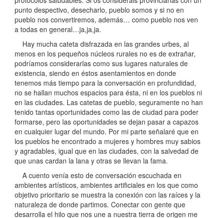
protocolos saludables. Si os consideráis provincianas con un
punto despectivo, desecharlo, pueblo somos y si no en
pueblo nos convertiremos, además… como pueblo nos ven
a todas en general…ja,ja,ja.
Hay mucha cateta disfrazada en las grandes urbes, al
menos en los pequeños núcleos rurales no es de extrañar,
podríamos considerarlas como sus lugares naturales de
existencia, siendo en éstos asentamientos en donde
tenemos más tiempo para la conversación en profundidad,
no se hallan muchos espacios para ésta, ni en los pueblos ni
en las ciudades. Las catetas de pueblo, seguramente no han
tenido tantas oportunidades como las de ciudad para poder
formarse, pero las oportunidades se dejan pasar a capazos
en cualquier lugar del mundo. Por mi parte señalaré que en
los pueblos he encontrado a mujeres y hombres muy sabios
y agradables, igual que en las ciudades, con la salvedad de
que unas cardan la lana y otras se llevan la fama.
A cuento venía esto de conversación escuchada en
ambientes artísticos, ambientes artificiales en los que como
objetivo prioritario se muestra la conexión con las raíces y la
naturaleza de donde partimos. Conectar con gente que
desarrolla el hilo que nos une a nuestra tierra de origen me