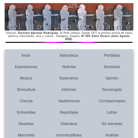
Director:
Dionisio Sánchez Rodríguez
. El Pollo Urbano. Desde 1977 la primera revista de sátira
política, información, ocio y cultura . Zaragoza. España.
Nº 254. Extra Verano (Julio Agosto
2026)
.
Inicio
Naturaleza
Pantallas
Exposiciones
Noticias
Sociedad
Música
Escenarios
Opinión
Silvicultura
Informes
Tecnologías
Ciencia
Gastronomía
Corresponsales
Entrevistas
Reportajes
Letras
Nosotras
Videoteca
Sin barreras
Mancheta
Incombustibles
Análisis