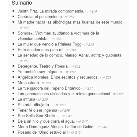
Sumario
Judith Prat. La mirada comprometida.
- nº 254
Controlar el pensamiento
- nº 254
Mi madre hacía las albóndigas más buenas de este mundo.
- nº 247
Somos+. Víctimas ayudando a víctimas de la
vilenciamachista.
- nº 253
La mujer que venció a Phileas Fogg
- nº 253
Este cuaderno es para mi
- nº 253
La seriedad de lo cómico, Marisol Aznar, actriz y guionista.
- nº 252
Detergente, Teatro y Poesía
- nº 252
Yo también soy migrante.
- nº 252
Angélica Morales: Entre escritos y recuerdos.
- nº 251
Me gustaría
- nº 251
La “vengadora del Imperio Británico
- nº 251
Las generaciones olvidadas y el relevo generacional
- nº 250
La intrusa
- nº 250
Pintaría, dibujaría…
- nº 250
Tener fé o ser ingenua
- nº 249
She Sells Sea Shells…
- nº 247
Deja un hilo y que corra el agua.
- nº 247
Marta Domínguez Alonso. La flor de Gnido.
- nº 246
Rosario del Olmo estuvo allí
- nº 246