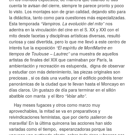
cuenta te avisan del cierre, siempre te parece pronto y poco
lo visto. Los montajes son de gran calidad, dejando sitio para
la didáctica, tanto como para cuestiones más especializadas.
Esta temporada
“Vampiros. La evolución del mito”
nos
adentra en la vinculación del cine en el S. XX y XXI con el
mito desde facetas y disciplinas artísticas diversas, resultó
curiosa y casi divertida, pero lo que me llevó a este centro de
interés fue la exposición
“El espíritu de MontMartre en
tiempos de Toulouse – Lautrec”
una muestra de aquellos
artistas de finales del XIX que caminaban por París, la
ambientación y recreación es estupenda, digna de observar
y estudiar con más detenimiento, las piezas originales son
preciosas , si os dais una vuelta por el edificio podréis tener
panorámicas de la ciudad que te llevan hasta el Moncayo en
días claros. Un gustazo de día para terminar en el sillón
abatible con manta y el libro
“Volar alto”.
Hay meses fugaces y otros como marzo muy
aprovechables, la mitad se va en preparativos y
reivindicaciones feministas, que por cierto ¡salieron de
maravilla! En la última quincena las acciones han sido
variadas como el tiempo, esperanzadoras porque las