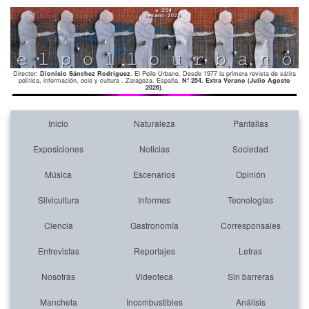
Director:
Dionisio Sánchez Rodríguez
. El Pollo Urbano. Desde 1977 la primera revista de sátira
política, información, ocio y cultura . Zaragoza. España.
Nº 254. Extra Verano (Julio Agosto
2026)
.
Inicio
Naturaleza
Pantallas
Exposiciones
Noticias
Sociedad
Música
Escenarios
Opinión
Silvicultura
Informes
Tecnologías
Ciencia
Gastronomía
Corresponsales
Entrevistas
Reportajes
Letras
Nosotras
Videoteca
Sin barreras
Mancheta
Incombustibles
Análisis