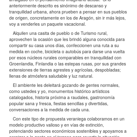
anteriormente descrito es sinónimo de descanso y
tranquilidad urbana, ahora prueben a pensar en sus pueblos
de origen, concretamente en los de Aragón, sin ir más lejos,
voy a venderles un paquete vacacional.
Alquilen una casita de pueblo o de Turismo rural,
aprovechen la ocasión que les brindó alguna conocida para
compartir su casa unos días, confeccionen una ruta a su
medida en coche, bicicleta o autobús para darse una vuelta
por esos núcleos rurales comparables en tranquilidad con
Groenlandia, Finlandia o las estepas rusas, por sus grandes
extensiones de tierras agrestes y agrícolas, despobladas;
llenas de atmósfera saludable y luz natural.
El ambiente les deleitará gozando de gentes normales,
como ustedes y yo, monumentos histórico artísticos
catalogados, historia próxima a raudales, gastronomía
popular sana y fresca, fiestas sencillas y divertidas,
conversaciones a la medida de cada una.
Con este tipo de propuesta veraniega colaboramos en un
modelo productivo valioso y en vías de extinción,
potenciando sectores económicos sostenibles y apoyamos a
enraizar a la gente en el terreno para revertir la situación