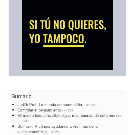
Sumario
Judith Prat. La mirada comprometida.
- nº 254
Controlar el pensamiento
- nº 254
Mi madre hacía las albóndigas más buenas de este mundo.
- nº 247
Somos+. Víctimas ayudando a víctimas de la
vilenciamachista.
- nº 253