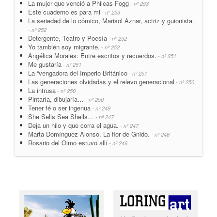
La mujer que venció a Phileas Fogg
- nº 253
Este cuaderno es para mi
- nº 253
La seriedad de lo cómico, Marisol Aznar, actriz y guionista.
- nº 252
Detergente, Teatro y Poesía
- nº 252
Yo también soy migrante.
- nº 252
Angélica Morales: Entre escritos y recuerdos.
- nº 251
Me gustaría
- nº 251
La “vengadora del Imperio Británico
- nº 251
Las generaciones olvidadas y el relevo generacional
- nº 250
La intrusa
- nº 250
Pintaría, dibujaría…
- nº 250
Tener fé o ser ingenua
- nº 249
She Sells Sea Shells…
- nº 247
Deja un hilo y que corra el agua.
- nº 247
Marta Domínguez Alonso. La flor de Gnido.
- nº 246
Rosario del Olmo estuvo allí
- nº 246