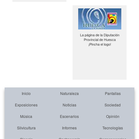
La página de la Diputación
Provincial de Huesca
¡Pincha el logo!
Inicio
Naturaleza
Pantallas
Exposiciones
Noticias
Sociedad
Música
Escenarios
Opinión
Silvicultura
Informes
Tecnologías