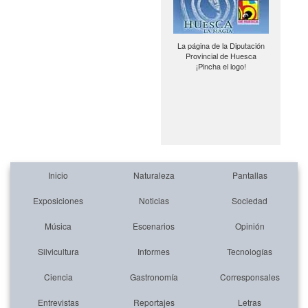
La página de la Diputación
Provincial de Huesca
¡Pincha el logo!
Inicio
Naturaleza
Pantallas
Exposiciones
Noticias
Sociedad
Música
Escenarios
Opinión
Silvicultura
Informes
Tecnologías
Ciencia
Gastronomía
Corresponsales
Entrevistas
Reportajes
Letras