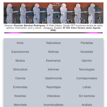
Director:
Dionisio Sánchez Rodríguez
. El Pollo Urbano. Desde 1977 la primera revista de sátira
política, información, ocio y cultura . Zaragoza. España.
Nº 254. Extra Verano (Julio Agosto
2026)
.
Inicio
Naturaleza
Pantallas
Exposiciones
Noticias
Sociedad
Música
Escenarios
Opinión
Silvicultura
Informes
Tecnologías
Ciencia
Gastronomía
Corresponsales
Entrevistas
Reportajes
Letras
Nosotras
Videoteca
Sin barreras
Mancheta
Incombustibles
Análisis