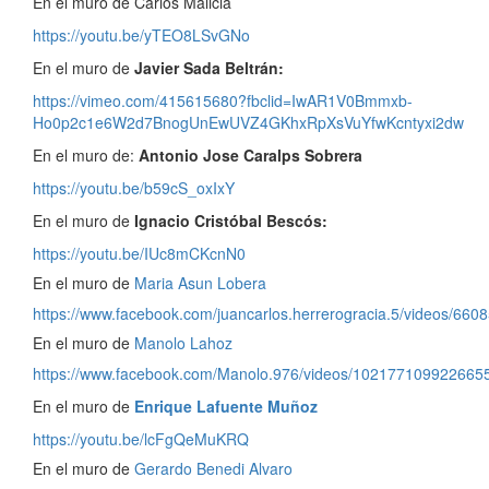
En el muro de Carlos Malicia
https://youtu.be/yTEO8LSvGNo
En el muro de
Javier Sada Beltrán:
https://vimeo.com/415615680?fbclid=IwAR1V0Bmmxb-
Ho0p2c1e6W2d7BnogUnEwUVZ4GKhxRpXsVuYfwKcntyxi2dw
En el muro de:
Antonio Jose Caralps Sobrera
https://youtu.be/b59cS_oxIxY
En el muro de
Ignacio Cristóbal Bescós:
https://youtu.be/IUc8mCKcnN0
En el muro de
Maria Asun Lobera
https://www.facebook.com/juancarlos.herrerogracia.5/videos/66
En el muro de
Manolo Lahoz
https://www.facebook.com/Manolo.976/videos/102177109922665
En el muro de
Enrique Lafuente Muñoz
https://youtu.be/lcFgQeMuKRQ
En el muro de
Gerardo Benedi Alvaro