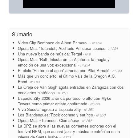
Sumario
Video Clip Bombazo de Albert Primero
- nº 254
Opera Mía: ‘Turandot’, Auditorio Princesa Leonor.
- nº 254
Una nueva banda de música: Tergal
- nº 0
Opera Mía: ‘Ruth Iniesta en La Aljafería: la magia y
emoción de una voz excepcional’
- nº 254
El ciclo “En torno al agua” arranca con Pilar Armalé
- nº 254
Más que un concierto: el último vals de la Oregon A.C.
Band
- nº 253
La Oreja de Van Gogh agota entradas en Zaragoza con dos
conciertos históricos
- nº 253
Espacio Zity 2026 arranca por todo lo alto con Myke
Towers como primer artista confirmado
- nº 253
Viva Suecia regresa a Espacio Zity
- nº 253
Los Blandengües:’Rock cochino y satírico
- nº 253
Opera Mía: «Turandot. Cien años»
- nº 252
La DPZ se abre a las nuevas corrientes sonoras con el
festival NEM, que aunará jazz y música electrónica en la
iglesia de Santa Isabel
- nº 252