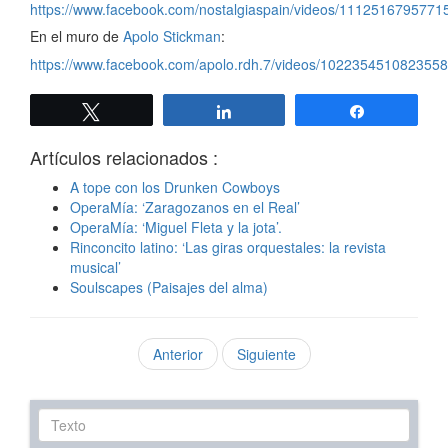
https://www.facebook.com/nostalgiaspain/videos/1112516795771
En el muro de
Apolo Stickman
:
https://www.facebook.com/apolo.rdh.7/videos/1022354510823558
Twittear
Compartir
Compartir
Artículos relacionados :
A tope con los Drunken Cowboys
OperaMía: ‘Zaragozanos en el Real’
OperaMía: ‘Miguel Fleta y la jota’.
Rinconcito latino: ‘Las giras orquestales: la revista
musical’
Soulscapes (Paisajes del alma)
Anterior
Siguiente
Texto