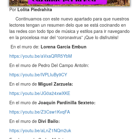
Por
Lolita Piedrahita
Continuamos con este nuevo apartado para que nuestros
lectores tengan un resumen delo que se está cocinando en
las redes con todo tipo de música y estilos para ir navegando
en la procelosa mar del “coronavirus” ¡Que lo disfrutéis!
En el muro de:
Lorena Garcia Embun
https://youtu.be/aVxaQRR5YbM
En el muro de Pedro Del Campo Antolin:
https://youtu.be/lVPLIuBy9CY
En el muro de
Miguel Zarzuela:
https://youtu.be/JG0a24xwXKE
En el muro de
Joaquín Pardinilla Sexteto:
https://youtu.be/Z3Csw1KvqFA
En el muro de
Divi Bailo:
https://youtu.be/aLnZ1NQm2uk