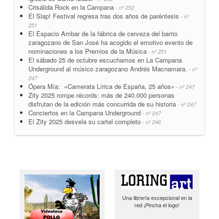
Crisálida Rock en la Campana
- nº 252
El Slap! Festival regresa tras dos años de paréntesis
- nº
251
El Espacio Ambar de la fábrica de cerveza del barrio
zaragozano de San José ha acogido el emotivo evento de
nominaciones a los Premios de la Música
- nº 251
El sábado 25 de octubre escuchamos en La Campana
Underground al músico zaragozano Andrés Macnamara.
- nº
247
Ópera Mía: «Camerata Lírica de España, 25 años»
- nº 247
Zity 2025 rompe récords: más de 240.000 personas
disfrutan de la edición más concurrida de su historia
- nº 247
Conciertos en la Campana Underground
- nº 247
El Zity 2025 desvela su cartel completo
- nº 246
Una librería excepcional en la
red ¡Pincha el logo!