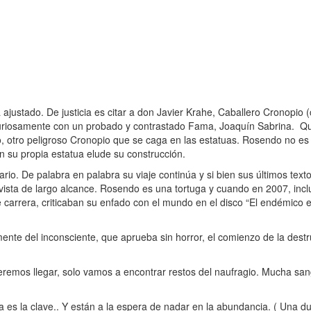
 ajustado. De justicia es citar a don Javier Krahe, Caballero Cronopio
curiosamente con un probado y contrastado Fama, Joaquín Sabrina. Quie
o, otro peligroso Cronopio que se caga en las estatuas. Rosendo no e
n su propia estatua elude su construcción.
io. De palabra en palabra su viaje continúa y si bien sus últimos text
a vista de largo alcance. Rosendo es una tortuga y cuando en 2007, in
carrera, criticaban su enfado con el mundo en el disco “El endémico e
te del inconsciente, que aprueba sin horror, el comienzo de la destruc
os llegar, solo vamos a encontrar restos del naufragio. Mucha sangr
a es la clave.. Y están a la espera de nadar en la abundancia. ( Una d