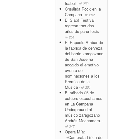
Isabel
- nº 252
Crisálida Rock en la
Campana
- nº 252
El Slap! Festival
regresa tras dos
años de paréntesis
-
nº 251
El Espacio Ambar de
la fábrica de cerveza
del barrio zaragozano
de San José ha
acogido el emotivo
evento de
nominaciones a los
Premios de la
Música
- nº 251
El sábado 25 de
octubre escuchamos
en La Campana
Underground al
músico zaragozano
Andrés Macnamara.
-
nº 247
Ópera Mía:
«Camerata Lírica de