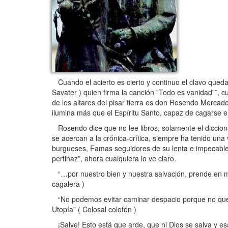
Cuando el acierto es cierto y continuo el clavo queda
Savater ) quien firma la canción ¨Todo es vanidad¨¨, 
de los altares del pisar tierra es don Rosendo Mercad
ilumina más que el Espíritu Santo, capaz de cagarse e
Rosendo dice que no lee libros, solamente el diccionar
se acercan a la crónica-crítica, siempre ha tenido un
burgueses, Famas seguidores de su lenta e impecable 
pertinaz”, ahora cualquiera lo ve claro.
“…por nuestro bien y nuestra salvación, prende en men
cagalera )
“No podemos evitar caminar despacio porque no querem
Utopía” ( Colosal colofón )
¡Salve! Esto está que arde, que ni Dios se salva y es