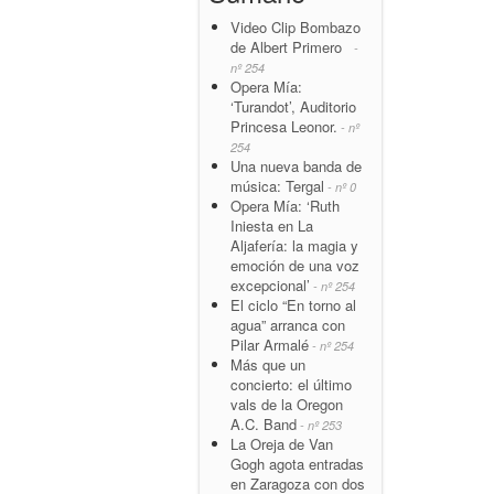
Video Clip Bombazo
de Albert Primero
-
nº 254
Opera Mía:
‘Turandot’, Auditorio
Princesa Leonor.
- nº
254
Una nueva banda de
música: Tergal
- nº 0
Opera Mía: ‘Ruth
Iniesta en La
Aljafería: la magia y
emoción de una voz
excepcional’
- nº 254
El ciclo “En torno al
agua” arranca con
Pilar Armalé
- nº 254
Más que un
concierto: el último
vals de la Oregon
A.C. Band
- nº 253
La Oreja de Van
Gogh agota entradas
en Zaragoza con dos