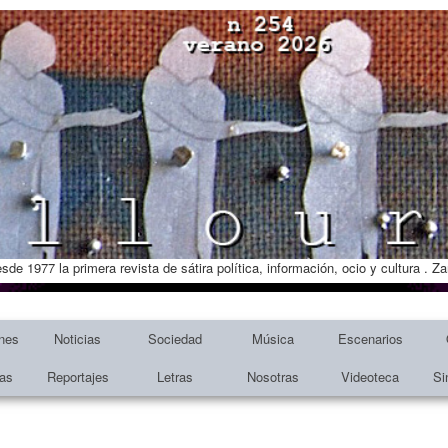
esde 1977 la primera revista de sátira política, información, ocio y cultura . 
nes
Noticias
Sociedad
Música
Escenarios
tas
Reportajes
Letras
Nosotras
Videoteca
Si