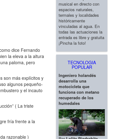
musical en directo con
espacios naturales,
termales y localidades
históricamente
vinculadas al agua. En
todas las actuaciones la
entrada es libre y gratuita
¡Pincha la foto!
 (como dice Fernando
n la eleva a la altura
TECNOLOGIA
s una paloma, pero
POPULAR
Ingeniero holandés
os son más explícitos y
desarrolla una
cluso algunos pequeño-
motocicleta que
mbustero y el incauto
funciona con metano
recuperado de los
humedales
ción” ( La triste
e fría frente a la
uda razonable )
Por
Lolita Piedrahita