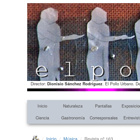
Director:
Dionisio Sánchez Rodríguez
. El Pollo Urbano. D
Inicio
Naturaleza
Pantallas
Exposicio
Ciencia
Gastronomía
Corresponsales
Entrevis
Inicio
Música
Revista nº 163