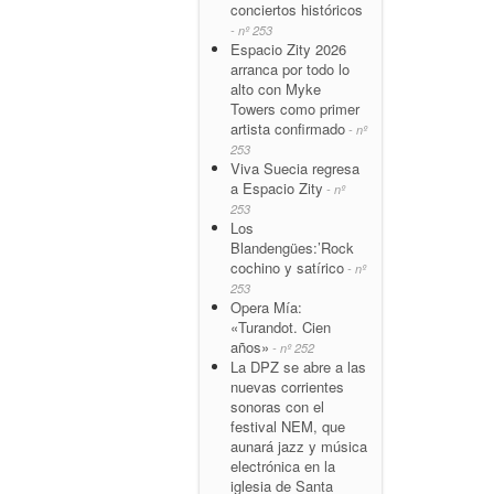
conciertos históricos
- nº 253
Espacio Zity 2026
arranca por todo lo
alto con Myke
Towers como primer
artista confirmado
- nº
253
Viva Suecia regresa
a Espacio Zity
- nº
253
Los
Blandengües:’Rock
cochino y satírico
- nº
253
Opera Mía:
«Turandot. Cien
años»
- nº 252
La DPZ se abre a las
nuevas corrientes
sonoras con el
festival NEM, que
aunará jazz y música
electrónica en la
iglesia de Santa