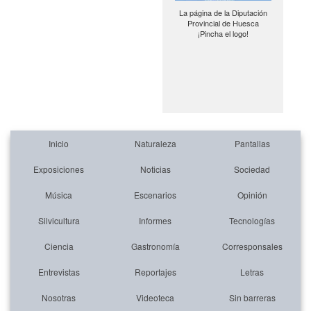
La página de la Diputación
Provincial de Huesca
¡Pincha el logo!
Inicio
Naturaleza
Pantallas
Exposiciones
Noticias
Sociedad
Música
Escenarios
Opinión
Silvicultura
Informes
Tecnologías
Ciencia
Gastronomía
Corresponsales
Entrevistas
Reportajes
Letras
Nosotras
Videoteca
Sin barreras