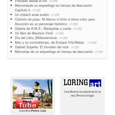
Postales desde el filo
- nº 252
Memoriasde un arqueólogo en tiempo de descuento:
Capítulo 3
- nº 252
Un imbécil anda suelto
- nº 252
Colchón de púas: Ni blanco ni tinto ni tiene color, pero
Asunción es un personaje histórico
- nº 252
Galeria de R.M.S : Mariquitas y cardo
- nº 252
Un libro de Maurizio Viroli
- nº 252
Día del Libro_Biblioisémicos
- nº 252
Mac y su contratiempo, de Enrique Vila-Matas
- nº 252
Gabriel Sopeña. El trovador del rock
- nº 251
Memorias de un arqueólogo en tiempo de descuento
- nº 251
Una librería excepcional en la
red ¡Pincha el logo!
Coordina:
Perico Liso