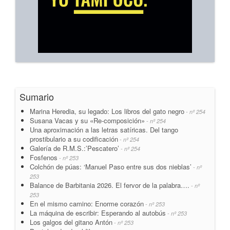
Sumario
Marina Heredia, su legado: Los libros del gato negro
- nº 254
Susana Vacas y su «Re-composición»
- nº 254
Una aproximación a las letras satíricas. Del tango
prostibulario a su codificación
- nº 254
Galería de R.M.S.:’Pescatero’
- nº 254
Fosfenos
- nº 253
Colchón de púas: ‘Manuel Paso entre sus dos nieblas’
- nº
253
Balance de Barbitania 2026. El fervor de la palabra….
- nº
253
En el mismo camino: Enorme corazón
- nº 253
La máquina de escribir: Esperando al autobús
- nº 253
Los galgos del gitano Antón
- nº 253