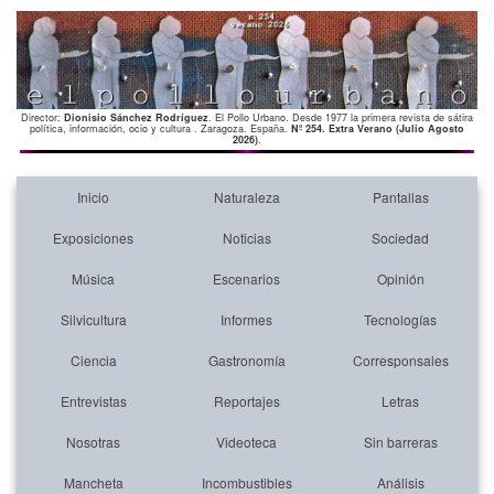
Director:
Dionisio Sánchez Rodríguez
. El Pollo Urbano. Desde 1977 la primera revista de sátira
política, información, ocio y cultura . Zaragoza. España.
Nº 254. Extra Verano (Julio Agosto
2026)
.
Inicio
Naturaleza
Pantallas
Exposiciones
Noticias
Sociedad
Música
Escenarios
Opinión
Silvicultura
Informes
Tecnologías
Ciencia
Gastronomía
Corresponsales
Entrevistas
Reportajes
Letras
Nosotras
Videoteca
Sin barreras
Mancheta
Incombustibles
Análisis