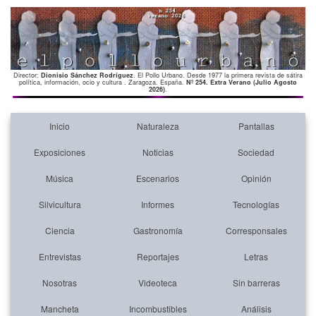
Director:
Dionisio Sánchez Rodríguez
. El Pollo Urbano. Desde 1977 la primera revista de sátira
política, información, ocio y cultura . Zaragoza. España.
Nº 254. Extra Verano (Julio Agosto
2026)
.
Inicio
Naturaleza
Pantallas
Exposiciones
Noticias
Sociedad
Música
Escenarios
Opinión
Silvicultura
Informes
Tecnologías
Ciencia
Gastronomía
Corresponsales
Entrevistas
Reportajes
Letras
Nosotras
Videoteca
Sin barreras
Mancheta
Incombustibles
Análisis