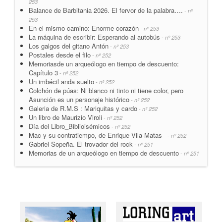
253
Balance de Barbitania 2026. El fervor de la palabra….
- nº
253
En el mismo camino: Enorme corazón
- nº 253
La máquina de escribir: Esperando al autobús
- nº 253
Los galgos del gitano Antón
- nº 253
Postales desde el filo
- nº 252
Memoriasde un arqueólogo en tiempo de descuento:
Capítulo 3
- nº 252
Un imbécil anda suelto
- nº 252
Colchón de púas: Ni blanco ni tinto ni tiene color, pero
Asunción es un personaje histórico
- nº 252
Galeria de R.M.S : Mariquitas y cardo
- nº 252
Un libro de Maurizio Viroli
- nº 252
Día del Libro_Biblioisémicos
- nº 252
Mac y su contratiempo, de Enrique Vila-Matas
- nº 252
Gabriel Sopeña. El trovador del rock
- nº 251
Memorias de un arqueólogo en tiempo de descuento
- nº 251