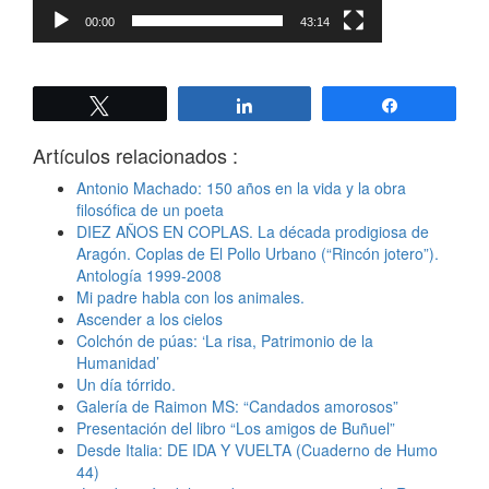
00:00
43:14
Twittear
Compartir
Compartir
Artículos relacionados :
Antonio Machado: 150 años en la vida y la obra
filosófica de un poeta
DIEZ AÑOS EN COPLAS. La década prodigiosa de
Aragón. Coplas de El Pollo Urbano (“Rincón jotero”).
Antología 1999-2008
Mi padre habla con los animales.
Ascender a los cielos
Colchón de púas: ‘La risa, Patrimonio de la
Humanidad’
Un día tórrido.
Galería de Raimon MS: “Candados amorosos”
Presentación del libro “Los amigos de Buñuel”
Desde Italia: DE IDA Y VUELTA (Cuaderno de Humo
44)