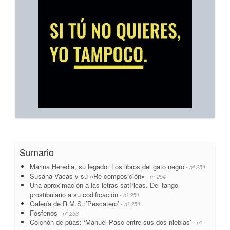
Sumario
Marina Heredia, su legado: Los libros del gato negro
- nº 254
Susana Vacas y su «Re-composición»
- nº 254
Una aproximación a las letras satíricas. Del tango
prostibulario a su codificación
- nº 254
Galería de R.M.S.:’Pescatero’
- nº 254
Fosfenos
- nº 253
Colchón de púas: ‘Manuel Paso entre sus dos nieblas’
- nº