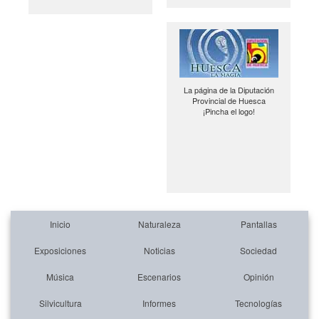
La página de la Diputación
Provincial de Huesca
¡Pincha el logo!
Inicio
Naturaleza
Pantallas
Exposiciones
Noticias
Sociedad
Música
Escenarios
Opinión
Silvicultura
Informes
Tecnologías