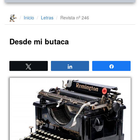
Inicio
Letras
Revista nº 246
Desde mi butaca
Twittear
Compartir
Compartir