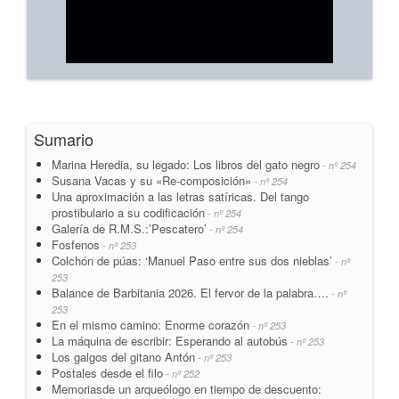
Sumario
Marina Heredia, su legado: Los libros del gato negro
- nº 254
Susana Vacas y su «Re-composición»
- nº 254
Una aproximación a las letras satíricas. Del tango
prostibulario a su codificación
- nº 254
Galería de R.M.S.:’Pescatero’
- nº 254
Fosfenos
- nº 253
Colchón de púas: ‘Manuel Paso entre sus dos nieblas’
- nº
253
Balance de Barbitania 2026. El fervor de la palabra….
- nº
253
En el mismo camino: Enorme corazón
- nº 253
La máquina de escribir: Esperando al autobús
- nº 253
Los galgos del gitano Antón
- nº 253
Postales desde el filo
- nº 252
Memoriasde un arqueólogo en tiempo de descuento: