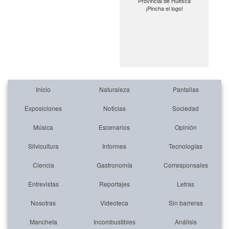
Provincial de Huesca
¡Pincha el logo!
Inicio
Naturaleza
Pantallas
Exposiciones
Noticias
Sociedad
Música
Escenarios
Opinión
Silvicultura
Informes
Tecnologías
Ciencia
Gastronomía
Corresponsales
Entrevistas
Reportajes
Letras
Nosotras
Videoteca
Sin barreras
Mancheta
Incombustibles
Análisis