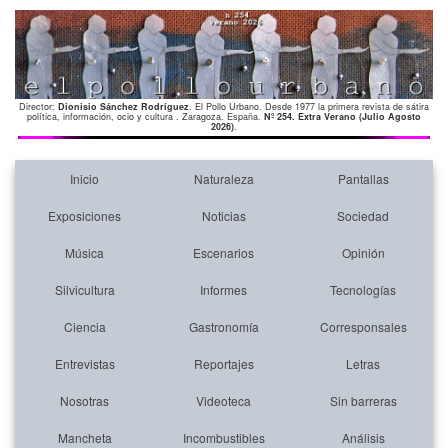
Director:
Dionisio Sánchez Rodríguez
. El Pollo Urbano. Desde 1977 la primera revista de sátira
política, información, ocio y cultura . Zaragoza. España.
Nº 254. Extra Verano (Julio Agosto
2026)
.
Inicio
Naturaleza
Pantallas
Exposiciones
Noticias
Sociedad
Música
Escenarios
Opinión
Silvicultura
Informes
Tecnologías
Ciencia
Gastronomía
Corresponsales
Entrevistas
Reportajes
Letras
Nosotras
Videoteca
Sin barreras
Mancheta
Incombustibles
Análisis