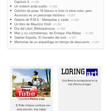
Capítulo 3
- nº 252
Un imbécil anda suelto
- nº 252
Colchón de púas: Ni blanco ni tinto ni tiene color, pero
Asunción es un personaje histórico
- nº 252
Galeria de R.M.S : Mariquitas y cardo
- nº 252
Un libro de Maurizio Viroli
- nº 252
Día del Libro_Biblioisémicos
- nº 252
Mac y su contratiempo, de Enrique Vila-Matas
- nº 252
Gabriel Sopeña. El trovador del rock
- nº 251
Memorias de un arqueólogo en tiempo de descuento
- nº 251
Una librería excepcional en la
red ¡Pincha el logo!
Coordina:
Perico Liso
El Pollo Urbano continúa con
esta sección, tras haber