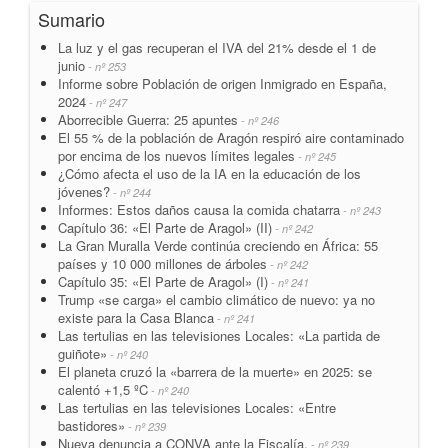
Sumario
La luz y el gas recuperan el IVA del 21% desde el 1 de
junio
- nº 253
Informe sobre Población de origen Inmigrado en España,
2024
- nº 247
Aborrecible Guerra: 25 apuntes
- nº 246
El 55 % de la población de Aragón respiró aire contaminado
por encima de los nuevos límites legales
- nº 245
¿Cómo afecta el uso de la IA en la educación de los
jóvenes?
- nº 244
Informes: Estos daños causa la comida chatarra
- nº 243
Capítulo 36: «El Parte de Aragol» (II)
- nº 242
La Gran Muralla Verde continúa creciendo en África: 55
países y 10 000 millones de árboles
- nº 242
Capítulo 35: «El Parte de Aragol» (I)
- nº 241
Trump «se carga» el cambio climático de nuevo: ya no
existe para la Casa Blanca
- nº 241
Las tertulias en las televisiones Locales: «La partida de
guiñote»
- nº 240
El planeta cruzó la «barrera de la muerte» en 2025: se
calentó +1,5 ºC
- nº 240
Las tertulias en las televisiones Locales: «Entre
bastidores»
- nº 239
Nueva denuncia a CONVA ante la Fiscalía.
- nº 239