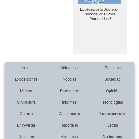
La página de la Diputación
Provincial de Huesca
¡Pincha el logo!
Inicio
Naturaleza
Pantallas
Exposiciones
Noticias
Sociedad
Música
Escenarios
Opinión
Silvicultura
Informes
Tecnologías
Ciencia
Gastronomía
Corresponsales
Entrevistas
Reportajes
Letras
Nosotras
Videoteca
Sin barreras