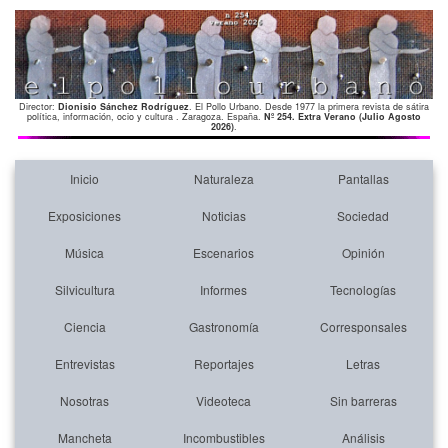
Director:
Dionisio Sánchez Rodríguez
. El Pollo Urbano. Desde 1977 la primera revista de sátira
política, información, ocio y cultura . Zaragoza. España.
Nº 254. Extra Verano (Julio Agosto
2026)
.
Inicio
Naturaleza
Pantallas
Exposiciones
Noticias
Sociedad
Música
Escenarios
Opinión
Silvicultura
Informes
Tecnologías
Ciencia
Gastronomía
Corresponsales
Entrevistas
Reportajes
Letras
Nosotras
Videoteca
Sin barreras
Mancheta
Incombustibles
Análisis