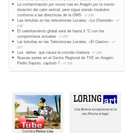
La contaminación por ozono cae en Aragón por la menor
duración del calor estival, pero sigue siendo insalubre
conforme a las directrices de la OMS
- nº 238
Las tertulias en las televisiones Locales: «La Charrada»
- nº
238
El calentamiento global será de hasta 3 °C con los
compromisos actuales
- nº 237
Lar tertulias en las Televisiones Locales: «El Casino»
- nº
237
Los daños que causa la comida chatarra
- nº 236
Nuevas series en el Centro Regional de TVE en Aragón:
Pedro Saputo, capítulo 7
- nº 236
Una librería excepcional en la
red ¡Pincha el logo!
Coordina:
Perico Liso