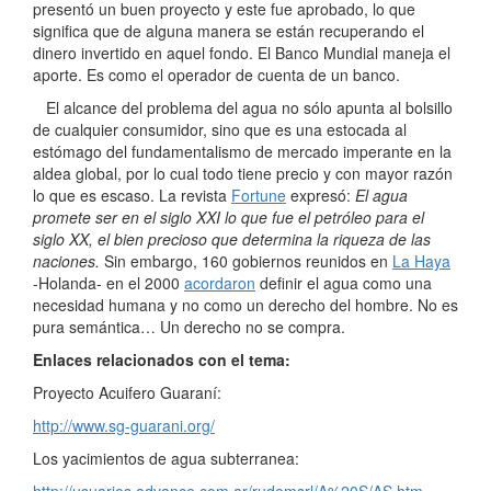
presentó un buen proyecto y este fue aprobado, lo que
significa que de alguna manera se están recuperando el
dinero invertido en aquel fondo. El Banco Mundial maneja el
aporte. Es como el operador de cuenta de un banco.
El alcance del problema del agua no sólo apunta al bolsillo
de cualquier consumidor, sino que es una estocada al
estómago del fundamentalismo de mercado imperante en la
aldea global, por lo cual todo tiene precio y con mayor razón
lo que es escaso. La revista
Fortune
expresó:
El agua
promete ser en el siglo XXI lo que fue el petróleo para el
siglo XX, el bien precioso que determina la riqueza de las
naciones.
Sin embargo, 160 gobiernos reunidos en
La Haya
-Holanda- en el 2000
acordaron
definir el agua como una
necesidad humana y no como un derecho del hombre. No es
pura semántica… Un derecho no se compra.
Enlaces relacionados con el tema:
Proyecto Acuifero Guaraní:
http://www.sg-guarani.org/
Los yacimientos de agua subterranea:
http://usuarios.advance.com.ar/rudemsrl/A%20S/AS.htm