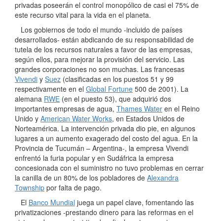
privadas poseerán el control monopólico de casi el 75% de
este recurso vital para la vida en el planeta.
Los gobiernos de todo el mundo -incluido de países
desarrollados- están abdicando de su responsabilidad de
tutela de los recursos naturales a favor de las empresas,
según ellos, para mejorar la provisión del servicio. Las
grandes corporaciones no son muchas. Las francesas
Vivendi
y
Suez
(clasificadas en los puestos 51 y 99
respectivamente en el
Global Fortune
500 de 2001). La
alemana
RWE
(en el puesto 53), que adquirió dos
importantes empresas de agua,
Thames Water
en el Reino
Unido y
American Water Works
, en Estados Unidos de
Norteamérica. La intervención privada dio pie, en algunos
lugares a un aumento exagerado del costo del agua. En la
Provincia de Tucumán – Argentina-, la empresa Vivendi
enfrentó la furia popular y en Sudáfrica la empresa
concesionada con el suministro no tuvo problemas en cerrar
la canilla de un 80% de los pobladores de
Alexandra
Township
por falta de pago.
El
Banco Mundial
juega un papel clave, fomentando las
privatizaciones -prestando dinero para las reformas en el