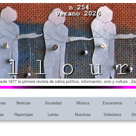
esde 1977 la primera revista de sátira política, información, ocio y cultura . 
nes
Noticias
Sociedad
Música
Escenarios
tas
Reportajes
Letras
Nosotras
Videoteca
Si