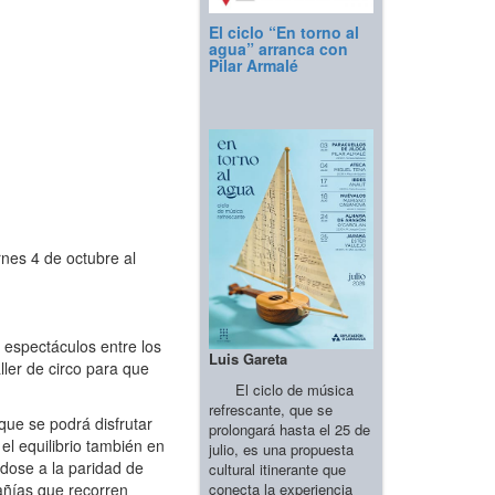
El ciclo “En torno al
agua” arranca con
Pilar Armalé
rnes 4 de octubre al
 espectáculos entre los
Luis Gareta
ller de circo para que
El ciclo de música
refrescante, que se
que se podrá disfrutar
prolongará hasta el 25 de
 el equilibrio también en
julio, es una propuesta
ndose a la paridad de
cultural itinerante que
conecta la experiencia
pañías que recorren