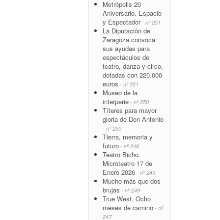
Metrópolis 20
Aniversario. Espacio
y Espectador
- nº 251
La Diputación de
Zaragoza convoca
sus ayudas para
espectáculos de
teatro, danza y circo,
dotadas con 220.000
euros
- nº 251
Museo de la
interperie
- nº 250
Títeres para mayor
gloria de Don Antonio
- nº 250
Tierra, memoria y
futuro
- nº 249
Teatro Bicho.
Microteatro 17 de
Enero 2026
- nº 249
Mucho más que dos
brujas
- nº 249
True West. Ocho
meses de camino
- nº
247