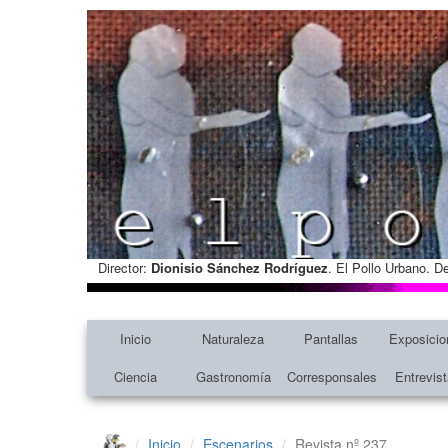
Director:
Dionisio Sánchez Rodríguez
. El Pollo Urbano. D
Inicio
Naturaleza
Pantallas
Exposicio
Ciencia
Gastronomía
Corresponsales
Entrevis
Inicio
Escenarios
Revista nº 237