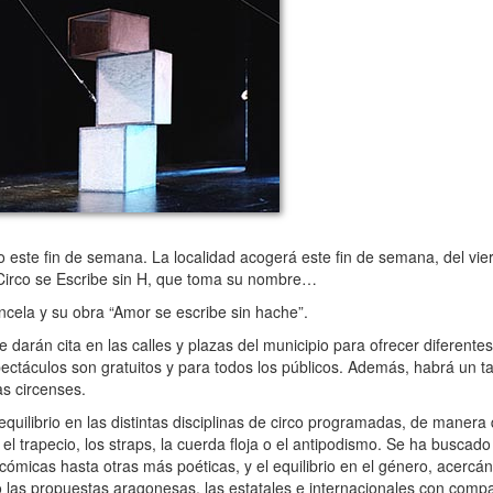
o este fin de semana. La localidad acogerá este fin de semana, del vie
l Circo se Escribe sin H, que toma su nombre…
oncela y su obra “Amor se escribe sin hache”.
arán cita en las calles y plazas del municipio para ofrecer diferentes
pectáculos son gratuitos y para todos los públicos. Además, habrá un ta
as circenses.
uilibrio en las distintas disciplinas de circo programadas, de manera 
el trapecio, los straps, la cuerda floja o el antipodismo. Se ha buscado
cómicas hasta otras más poéticas, y el equilibrio en el género, acercá
cio las propuestas aragonesas, las estatales e internacionales con com