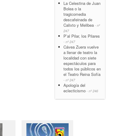
La Celestina de Juan
Bolea o la
tragicomedia
descafeinada de
Calixto y Melibea
- nº
247
P’al Pilar, los Pilares
- nº 247
Cávea Zuera vuelve
a llenar de teatro la
localidad con siete
espectáculos para
todos los públicos en
el Teatro Reina Sofía
- nº 247
Apología del
eclecticismo
- nº 246