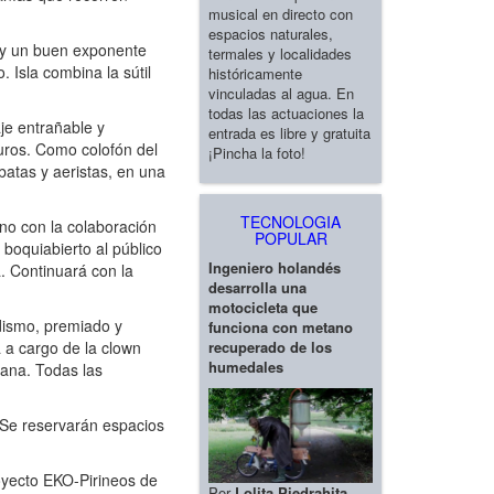
musical en directo con
espacios naturales,
a y un buen exponente
termales y localidades
. Isla combina la sútil
históricamente
vinculadas al agua. En
todas las actuaciones la
je entrañable y
entrada es libre y gratuita
uros. Como colofón del
¡Pincha la foto!
batas y aeristas, en una
TECNOLOGIA
o con la colaboración
POPULAR
 boquiabierto al público
Ingeniero holandés
. Continuará con la
desarrolla una
motocicleta que
dismo, premiado y
funciona con metano
recuperado de los
 a cargo de la clown
humedales
ñana. Todas las
 Se reservarán espacios
oyecto EKO-Pirineos de
Por
Lolita Piedrahita