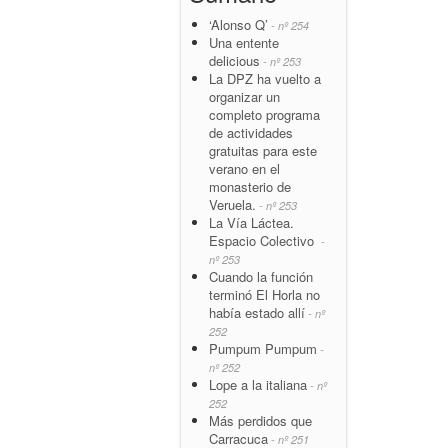
‘Alonso Q’
- nº 254
Una entente
delicious
- nº 253
La DPZ ha vuelto a
organizar un
completo programa
de actividades
gratuitas para este
verano en el
monasterio de
Veruela.
- nº 253
La Vía Láctea.
Espacio Colectivo
-
nº 253
Cuando la función
terminó El Horla no
había estado allí
- nº
252
Pumpum Pumpum
-
nº 252
Lope a la italiana
- nº
252
Más perdidos que
Carracuca
- nº 251