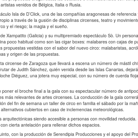
artistas venidos de Bélgica, Italia o Rusia.
táculo Isla de D’Click, una de las compañías aragonesas de referenci
opio a través de la gusión de disciplinas circenses, teatro y movimiento
irco y el riesgo; la magia y el sueño.
de Xampatito (Galicia) y su multipremiado espectáculo Sò. Un persona
lina poco habitual como son las cigar boxes: malabares con cajas de p
vas propuestas vestidas con el sabor del nuevo circo: malabaristas, acró
nas y origen de las propuestas.
circense de Zaragoza que llevará a escena un número de mástil chin
frutar de Judith Sánchez, quién venida desde las Islas Canarias, dejará
 Noche Diéguez, una jotera muy especial, con su número de cuerda floja
poner el broche final a la gala con su espectacular número de antipo
es más relevantes de artes circenses. La conducción de la gala correrá
n del fin de semana un taller de circo en familia el sábado por la ma
 alternativos cubiertos en caso de inclemencias meteorológicas.
s arquitectónicas siendo accesible a personas con movilidad reducida.
con cierta antelación para rellenar dichos espacios.
uinto, con la producción de Serendipia Producciones y el apoyo del Pr