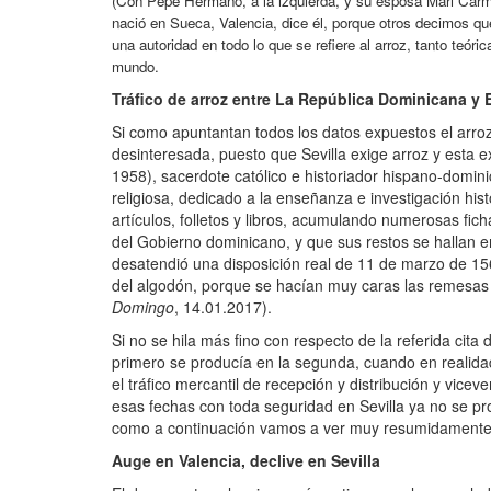
(Con Pepe Hermano, a la izquierda, y su esposa Mari Car
nació en Sueca, Valencia, dice él, porque otros decimos q
una autoridad en todo lo que se refiere al arroz, tanto teó
mundo.
Tráfico de arroz entre La República Dominicana y
Si como apuntantan todos los datos expuestos el arroz 
desinteresada, puesto que Sevilla exige arroz y esta 
1958), sacerdote católico e historiador hispano-domin
religiosa, dedicado a la enseñanza e investigación h
artículos, folletos y libros, acumulando numerosas fich
del Gobierno dominicano, y que sus restos se hallan e
desatendió una disposición real de 11 de marzo de 156
del algodón, porque se hacían muy caras las remesas 
Domingo
, 14.01.2017).
Si no se hila más fino con respecto de la referida cita
primero se producía en la segunda, cuando en realidad
el tráfico mercantil de recepción y distribución y vice
esas fechas con toda seguridad en Sevilla ya no se p
como a continuación vamos a ver muy resumidamente
Auge en Valencia, declive en Sevilla