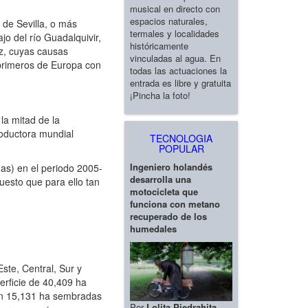
musical en directo con
espacios naturales,
 de Sevilla, o más
termales y localidades
o del río Guadalquivir,
históricamente
oz, cuyas causas
vinculadas al agua. En
primeros de Europa con
todas las actuaciones la
entrada es libre y gratuita
¡Pincha la foto!
la mitad de la
roductora mundial
TECNOLOGIA
POPULAR
Ingeniero holandés
as) en el periodo 2005-
desarrolla una
uesto que para ello tan
motocicleta que
funciona con metano
recuperado de los
humedales
ste, Central, Sur y
erficie de 40,409 ha
on 15,131 ha sembradas
Por
Lolita Piedrahita