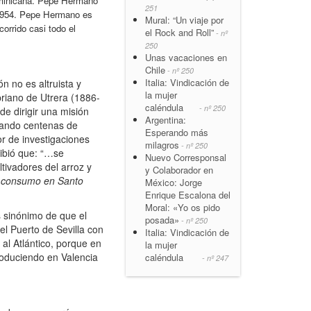
ominicana. Pepe Hermano
251
e 1954. Pepe Hermano es
Mural: “Un viaje por
orrido casi todo el
el Rock and Roll”
- nº
250
Unas vacaciones en
Chile
- nº 250
Italia: Vindicación de
n no es altruista y
la mujer
priano de Utrera (1886-
caléndula
- nº 250
e dirigir una misión
Argentina:
icando centenas de
Esperando más
or de investigaciones
milagros
- nº 250
ribió que: “…se
Nuevo Corresponsal
tivadores del arroz y
y Colaborador en
su consumo en Santo
México: Jorge
Enrique Escalona del
Moral: «Yo os pido
es sinónimo de que el
posada»
- nº 250
el Puerto de Sevilla con
Italia: Vindicación de
 al Atlántico, porque en
la mujer
roduciendo en Valencia
caléndula
- nº 247