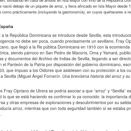
men, brindando en casa de ambos en Isla Mayor con vino de la República D
ue nació debajo de un piquete de arroz, y lleva afincado en Isla Mayor desd
rica como prácticamente (incluyendo la gastronomía), en cuyos quehaceres a rec
 España
a la República Dominicana se introduce desde Sevilla, esta introducció
exigencia no debe ser poca, cuando precisamente un sevillano, Fray Ci
icano, que llegó a la Re pública Dominicana en 1910 con la ecomienda d
istórica, siendo párroco en San Pedro de Macorís, Oma y Yamará, publ
as y documentos del Archivo de Indias de Sevilla, llegando a ser direct
n el Panteón de la Patria por disposición del gobierno dominicano, esc
3, que impuso a los Oidores que asistiesen con su protección a los cul
a Sevilla (Miguel Ángel Fornerín.
Una brevísima historia del arroz y 
 de Fray Cipriano de Utrera se podría asociar a que “arroz” y “Sevilla” 
 lo que se está haciendo es confirmar lo ya conocido: la importancia d
versa y otras empresas de exploraciones y descubrimientos por su salida
roducía arroz, mientras que con toda seguridad también sí se estaba p
.