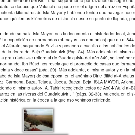
en un meandro del Río Turia, seguramente por razones de seguridad, 
r dato se deduce que Valencia no pudo ser el origen del arroz en Espa
 ochenta kilómetros de Isla Mayor y habiendo tenido que navegar nece
 unos quinientos kilómetros de distancia desde su punto de llegada, pa
 donde se halla Isla Mayor, nos la documenta el historiador local, Ju
“La expedición de normandos (al-mayus, los demonios) que en el 844
el Aljarafe, saqueando Sevilla y pasando a cuchillo a los habitantes de
 de la ribera del Bajo Guadalquivir (Pág. 24). Más adelante el mismo 
a gran riada –se refiere al río Guadalquivir- del año 849, se llevó por d
 normando. Ibn Rûsd nos revela que el promedio de casas que formab
reinta y doce casas” (pág. 29). Más adelante, el mismo autor y en la 
be de Isla Mayor) de ésa época, en el anónimo Dirkr Bilâd al-Andalus 
rez, Carmona, Baza, Tejada, Úbeda, Baeza, Beja, ISLA MAYOR, Arjona,
endo el mismo autor-. A. Tahiri recogiendo textos de Abû-l-Walid al-Bây
l arroz en las riveras del Guadalquivir…” (págs. 32-33). Valencia en el s
ción histórica en la época a la que nso venimos refiriendo.