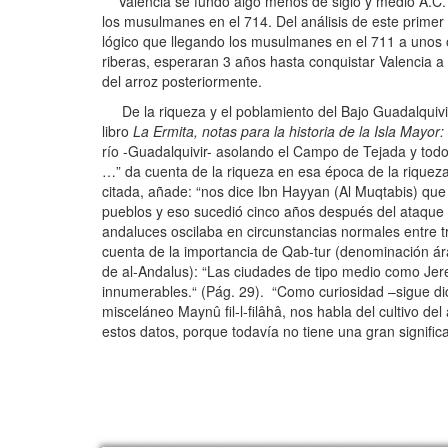
Valencia se fundó algo menos de siglo y medio A.C. 
los musulmanes en el 714. Del análisis de este prime
lógico que llegando los musulmanes en el 711 a unos
riberas, esperaran 3 años hasta conquistar Valencia a
del arroz posteriormente.
De la riqueza y el poblamiento del Bajo Guadalquivir,
libro
La Ermita, notas para la historia de la Isla Mayor:
río -Guadalquivir- asolando el Campo de Tejada y todo 
…” da cuenta de la riqueza en esa época de la riqueza
citada, añade: “nos dice Ibn Hayyan (Al Muqtabis) que l
pueblos y eso sucedió cinco años después del ataque
andaluces oscilaba en circunstancias normales entre t
cuenta de la importancia de Qab-tur (denominación ára
de al-Andalus): “Las ciudades de tipo medio como Je
innumerables.“ (Pág. 29). “Como curiosidad –sigue dici
misceláneo Maynû fil-l-filâhâ, nos habla del cultivo de
estos datos, porque todavía no tiene una gran significa