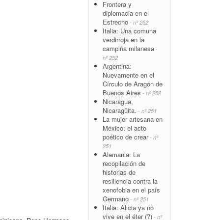
Frontera y
diplomacia en el
Estrecho
- nº 252
Italia: Una comuna
verdirroja en la
campiña milanesa
-
nº 252
Argentina:
Nuevamente en el
Círculo de Aragón de
Buenos Aires
- nº 252
Nicaragua,
Nicaragüita.
- nº 251
La mujer artesana en
México: el acto
poético de crear
- nº
251
Alemania: La
recopilación de
historias de
resiliencia contra la
xenofobia en el país
Germano
- nº 251
Italia: Alicia ya no
vive en el éter (?)
- nº