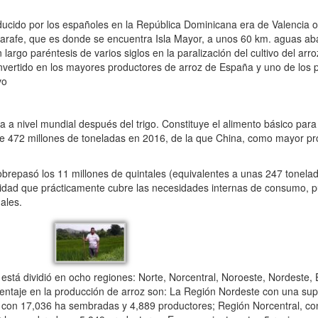
a
ducido por los españoles en la República Dominicana era de Valencia o
jarafe, que es donde se encuentra Isla Mayor, a unos 60 km. aguas abaj
argo paréntesis de varios siglos en la paralización del cultivo del arr
rtido en los mayores productores de arroz de España y uno de los 
vo
a nivel mundial después del trigo. Constituye el alimento básico para 
de 472 millones de toneladas en 2016, de la que China, como mayor p
epasó los 11 millones de quintales (equivalentes a unas 247 tonelad
ntidad que prácticamente cubre las necesidades internas de consumo, p
ales.
á dividió en ocho regiones: Norte, Norcentral, Noroeste, Nordeste, E
ntaje en la producción de arroz son: La Región Nordeste con una sup
 con 17,036 ha sembradas y 4,889 productores; Región Norcentral, c