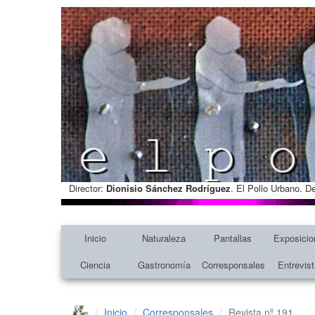
Director:
Dionisio Sánchez Rodríguez
. El Pollo Urbano. D
Inicio
Naturaleza
Pantallas
Exposicio
Ciencia
Gastronomía
Corresponsales
Entrevis
Inicio
Corresponsales
Revista nº 191