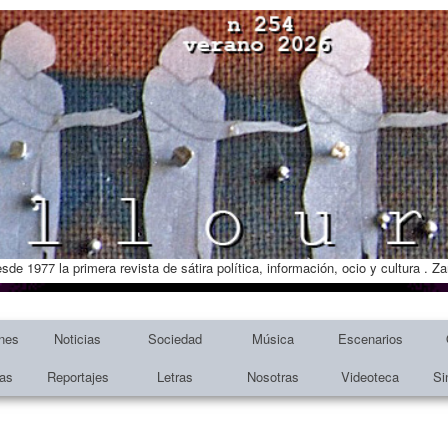
esde 1977 la primera revista de sátira política, información, ocio y cultura . 
nes
Noticias
Sociedad
Música
Escenarios
tas
Reportajes
Letras
Nosotras
Videoteca
Si