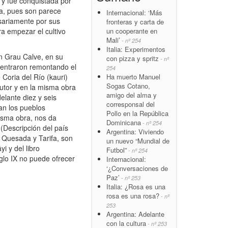
y fue conquistada por
ña, pues son parece
Internacional: ‘Más
sariamente por sus
fronteras y carta de
un cooperante en
ra empezar el cultivo
Mali’
- nº 254
Italia: Experimentos
an Grau Calve, en su
con pizza y spritz
- nº
 entraron remontando el
254
Ha muerto Manuel
 Coria del Río (kauri)
Sogas Cotano,
autor y en la misma obra
amigo del alma y
elante diez y seis
corresponsal del
an los pueblos
Pollo en la República
misma obra, nos da
Dominicana
- nº 254
(Descripción del país
Argentina: Viviendo
 Quesada y Tarifa, son
un nuevo “Mundial de
i y del libro
Futbol”
- nº 254
iglo IX no puede ofrecer
Internacional:
‘¿Conversaciones de
Paz’
- nº 253
Italia: ¿Rosa es una
rosa es una rosa?
- nº
253
Argentina: Adelante
con la cultura
- nº 253