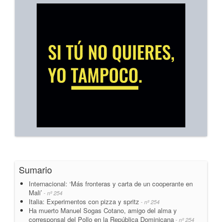
Sumario
Internacional: ‘Más fronteras y carta de un cooperante en
Mali’
- nº 254
Italia: Experimentos con pizza y spritz
- nº 254
Ha muerto Manuel Sogas Cotano, amigo del alma y
corresponsal del Pollo en la República Dominicana
- nº 254