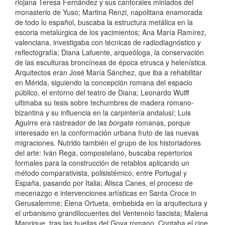
riojana Teresa Fernández y sus cantorales miniados del
monasterio de Yuso; Martina Renzi, napolitana enamorada
de todo lo español, buscaba la estructura metálica en la
escoria metalúrgica de los yacimientos; Ana María Ramírez,
valenciana, investigaba con técnicas de radiodiagnóstico y
reflectografía; Diana Lafuente, arqueóloga, la conservación
de las esculturas broncíneas de época etrusca y helenística.
Arquitectos eran José María Sánchez, que iba a rehabilitar
en Mérida, siguiendo la concepción romana del espacio
público, el entorno del teatro de Diana; Leonardo Wulff
ultimaba su tesis sobre techumbres de madera romano-
bizantina y su influencia en la carpintería andalusí; Luis
Aguirre era rastreador de las
borgate
romanas, porque
interesado en la conformación urbana fruto de las nuevas
migraciones. Nutrido también el grupo de los historiadores
del arte: Iván Rega, compostelano, buscaba repertorios
formales para la construcción de retablos aplicando un
método comparativista, polisistémico, entre Portugal y
España, pasando por Italia; Alisca Canes, el proceso de
mecenazgo e intervenciones artísticas en Santa Croce in
Gerusalemme; Elena Ortueta, embebida en la arquitectura y
el urbanismo grandilocuentes del Ventennio fascista; Malena
Manrique, tras las huellas del Goya romano. Contaba el cine