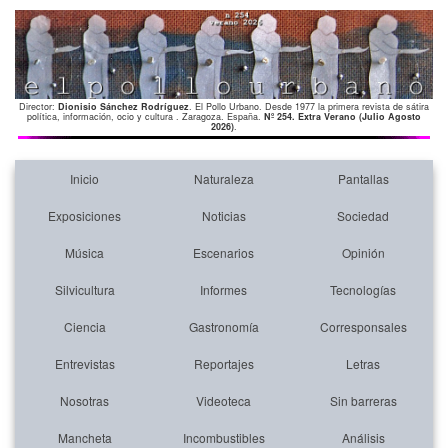
Director:
Dionisio Sánchez Rodríguez
. El Pollo Urbano. Desde 1977 la primera revista de sátira
política, información, ocio y cultura . Zaragoza. España.
Nº 254. Extra Verano (Julio Agosto
2026)
.
Inicio
Naturaleza
Pantallas
Exposiciones
Noticias
Sociedad
Música
Escenarios
Opinión
Silvicultura
Informes
Tecnologías
Ciencia
Gastronomía
Corresponsales
Entrevistas
Reportajes
Letras
Nosotras
Videoteca
Sin barreras
Mancheta
Incombustibles
Análisis