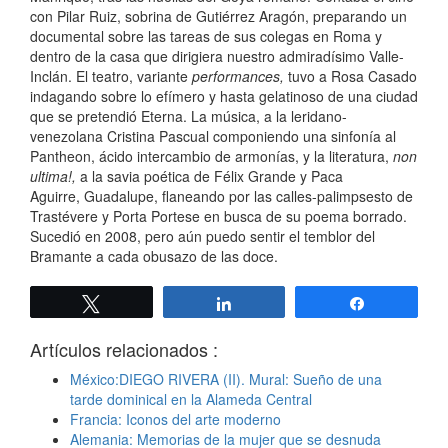
con Pilar Ruiz, sobrina de Gutiérrez Aragón, preparando un
documental sobre las tareas de sus colegas en Roma y
dentro de la casa que dirigiera nuestro admiradísimo Valle-
Inclán. El teatro, variante
performances,
tuvo a Rosa Casado
indagando sobre lo efímero y hasta gelatinoso de una ciudad
que se pretendió Eterna. La música, a la leridano-
venezolana Cristina Pascual componiendo una sinfonía al
Pantheon, ácido intercambio de armonías, y la literatura,
non
ultima!,
a la savia poética de Félix Grande y Paca
Aguirre, Guadalupe, flaneando por las calles-palimpsesto de
Trastévere y Porta Portese en busca de su poema borrado.
Sucedió en 2008, pero aún puedo sentir el temblor del
Bramante a cada obusazo de las doce.
Twittear
Compartir
Compartir
Artículos relacionados :
México:DIEGO RIVERA (II). Mural: Sueño de una
tarde dominical en la Alameda Central
Francia: Iconos del arte moderno
Alemania: Memorias de la mujer que se desnuda