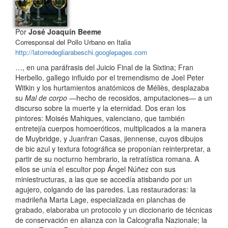
Por
José Joaquín Beeme
Corresponsal del Pollo Urbano en Italia
http://latorredegliarabeschi.googlepages.com
…, en una paráfrasis del Juicio Final de la Sixtina; Fran
Herbello, gallego influido por el tremendismo de Joel Peter
Witkin y los hurtamientos anatómicos de Méliès, desplazaba
su
Mal de corpo
—hecho de recosidos, amputaciones— a un
discurso sobre la muerte y la eternidad. Dos eran los
pintores: Moisés Mahiques, valenciano, que también
entretejía cuerpos homoeróticos, multiplicados a la manera
de Muybridge, y Juanfran Casas, jiennense, cuyos dibujos
de bic azul y textura fotográfica se proponían reinterpretar, a
partir de su nocturno hembrario, la retratística romana. A
ellos se unía el escultor pop Ángel Núñez con sus
miniestructuras, a las que se accedía atisbando por un
agujero, colgando de las paredes. Las restauradoras: la
madrileña Marta Lage, especializada en planchas de
grabado, elaboraba un protocolo y un diccionario de técnicas
de conservación en alianza con la Calcografia Nazionale; la