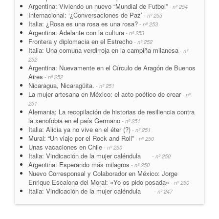
Argentina: Viviendo un nuevo “Mundial de Futbol”
- nº 254
Internacional: ‘¿Conversaciones de Paz’
- nº 253
Italia: ¿Rosa es una rosa es una rosa?
- nº 253
Argentina: Adelante con la cultura
- nº 253
Frontera y diplomacia en el Estrecho
- nº 252
Italia: Una comuna verdirroja en la campiña milanesa
- nº
252
Argentina: Nuevamente en el Círculo de Aragón de Buenos
Aires
- nº 252
Nicaragua, Nicaragüita.
- nº 251
La mujer artesana en México: el acto poético de crear
- nº
251
Alemania: La recopilación de historias de resiliencia contra
la xenofobia en el país Germano
- nº 251
Italia: Alicia ya no vive en el éter (?)
- nº 251
Mural: “Un viaje por el Rock and Roll”
- nº 250
Unas vacaciones en Chile
- nº 250
Italia: Vindicación de la mujer caléndula
- nº 250
Argentina: Esperando más milagros
- nº 250
Nuevo Corresponsal y Colaborador en México: Jorge
Enrique Escalona del Moral: «Yo os pido posada»
- nº 250
Italia: Vindicación de la mujer caléndula
- nº 247