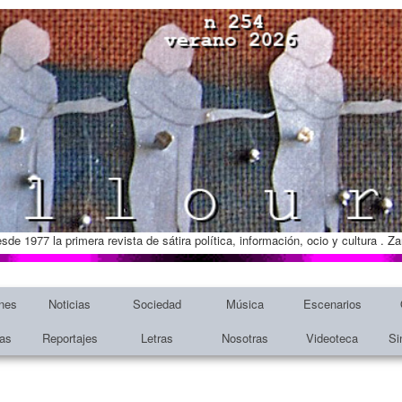
esde 1977 la primera revista de sátira política, información, ocio y cultura . 
nes
Noticias
Sociedad
Música
Escenarios
tas
Reportajes
Letras
Nosotras
Videoteca
Si