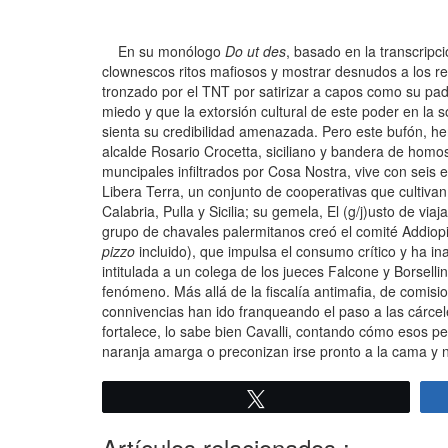
En su monólogo
Do ut des
, basado en la transcripci
clownescos ritos mafiosos y mostrar desnudos a los rey
tronzado por el TNT por satirizar a capos como su p
miedo y que la extorsión cultural de este poder en l
sienta su credibilidad amenazada. Pero este bufón, her
alcalde Rosario Crocetta, siciliano y bandera de homo
muncipales infiltrados por Cosa Nostra, vive con seis e
Libera Terra, un conjunto de cooperativas que cultivan 
Calabria, Pulla y Sicilia; su gemela, El (g/j)usto de v
grupo de chavales palermitanos creó el comité Addiopi
pizzo
incluido), que impulsa el consumo crítico y ha in
intitulada a un colega de los jueces Falcone y Borsell
fenómeno. Más allá de la fiscalía antimafia, de comis
connivencias han ido franqueando el paso a las cárcele
fortalece, lo sabe bien Cavalli, contando cómo esos 
naranja amarga o preconizan irse pronto a la cama y n
Twittear
Artículos relacionados :