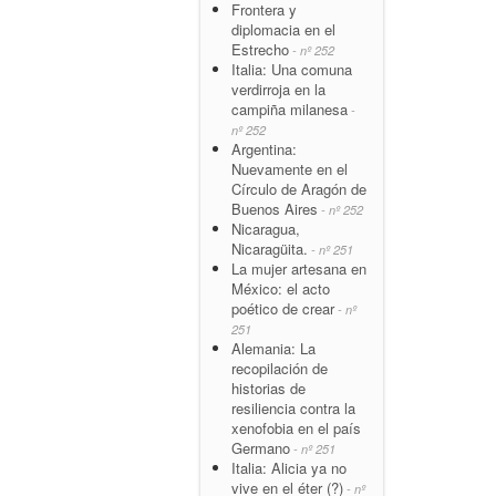
Frontera y
diplomacia en el
Estrecho
- nº 252
Italia: Una comuna
verdirroja en la
campiña milanesa
-
nº 252
Argentina:
Nuevamente en el
Círculo de Aragón de
Buenos Aires
- nº 252
Nicaragua,
Nicaragüita.
- nº 251
La mujer artesana en
México: el acto
poético de crear
- nº
251
Alemania: La
recopilación de
historias de
resiliencia contra la
xenofobia en el país
Germano
- nº 251
Italia: Alicia ya no
vive en el éter (?)
- nº