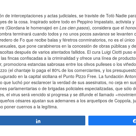
ón de interceptaciones y actas judiciales, se traviste de Totò Nadie para
es de la cosa. Inspirado sobre todo en Peppino Impastato, activista y 
adre (Giordana le homenajeó en
Los cien pasos
), considera que el
hono
a sombra terminará cuando todos y no unos pocos
savianos
se levanten c
edero de Fo que recibe balas y féretros conminatorios, no es el único 
sexuales, que pone carabineros en la concesión de obras públicas y de
scoltas después de varios atentados fallidos. El cura Luigi Ciotti puso e
las fincas confiscadas a la criminalidad y ofrece una línea de productos
iajar, promociona estancias sabrosas entre los olivos pulleses o los viñe
zzo (el chantaje lo paga el 80% de los comerciantes, y los presupuesto
augurado en la capital siciliana el Punto Pizzo Free. La fundación Anto
ino que luchó por esclarecer la verdad de sus asesinatos, no ceja en su
iones parlamentarias o de brigadas policiales especializadas, que sólo
s, el virus será vencido si progresa y se difunde el llamado «movimien
pequeños césares ajustan sus ademanes a los arquetipos de Coppola, 
o poner cuernos a la legítima.
Compartir