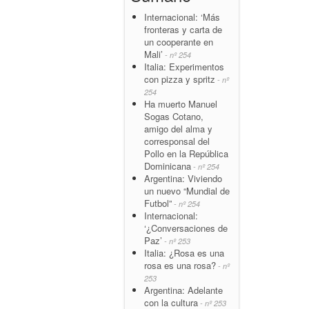
Internacional: ‘Más
fronteras y carta de
un cooperante en
Mali’
- nº 254
Italia: Experimentos
con pizza y spritz
- nº
254
Ha muerto Manuel
Sogas Cotano,
amigo del alma y
corresponsal del
Pollo en la República
Dominicana
- nº 254
Argentina: Viviendo
un nuevo “Mundial de
Futbol”
- nº 254
Internacional:
‘¿Conversaciones de
Paz’
- nº 253
Italia: ¿Rosa es una
rosa es una rosa?
- nº
253
Argentina: Adelante
con la cultura
- nº 253