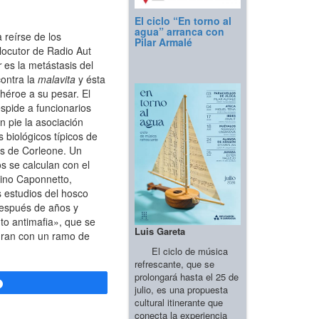
El ciclo “En torno al
agua” arranca con
 reírse de los
Pilar Armalé
locutor de Radio Aut
r
es la metástasis del
ontra la
malavita
y ésta
héroe a su pesar. El
spide a funcionarios
n pie la asociación
 biológicos típicos de
dos de Corleone. Un
s se calculan con el
nino Caponnetto,
s estudios del hosco
 después de años y
to antimafia», que se
Luis Gareta
juran con un ramo de
El ciclo de música
refrescante, que se
prolongará hasta el 25 de
Compartir
julio, es una propuesta
cultural itinerante que
conecta la experiencia