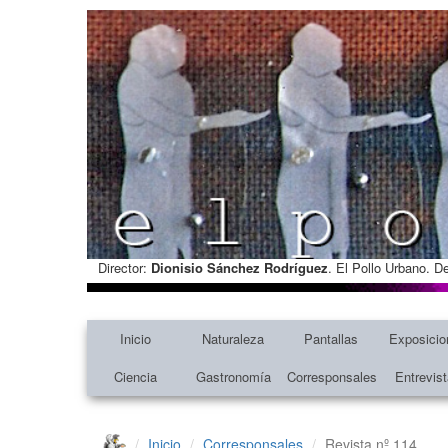
Director:
Dionisio Sánchez Rodríguez
. El Pollo Urbano. D
Inicio
Naturaleza
Pantallas
Exposicio
Ciencia
Gastronomía
Corresponsales
Entrevis
Inicio
Corresponsales
Revista nº 114