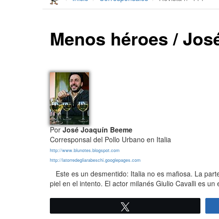
Menos héroes / Jos
Por
José Joaquín Beeme
Corresponsal del Pollo Urbano en Italia
http://www.blunotes.blogspot.com
http://latorredegliarabeschi.googlepages.com
Este es un desmentido: Italia no es mafiosa. La part
piel en el intento. El actor milanés Giulio Cavalli es un
Twittear