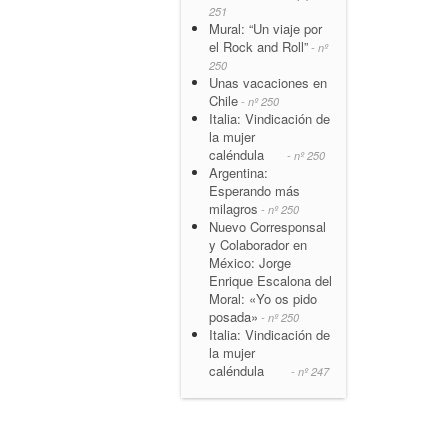
251
Mural: “Un viaje por
el Rock and Roll”
- nº
250
Unas vacaciones en
Chile
- nº 250
Italia: Vindicación de
la mujer
caléndula
- nº 250
Argentina:
Esperando más
milagros
- nº 250
Nuevo Corresponsal
y Colaborador en
México: Jorge
Enrique Escalona del
Moral: «Yo os pido
posada»
- nº 250
Italia: Vindicación de
la mujer
caléndula
- nº 247