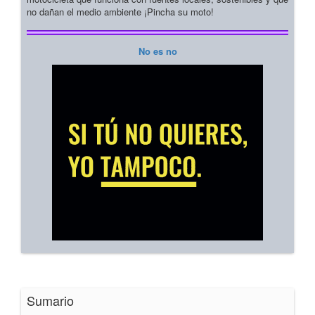
no dañan el medio ambiente ¡Pincha su moto!
No es no
Sumario