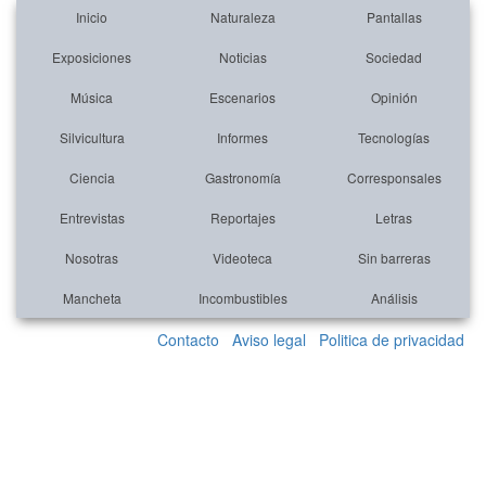
Inicio
Naturaleza
Pantallas
Exposiciones
Noticias
Sociedad
Música
Escenarios
Opinión
Silvicultura
Informes
Tecnologías
Ciencia
Gastronomía
Corresponsales
Entrevistas
Reportajes
Letras
Nosotras
Videoteca
Sin barreras
Mancheta
Incombustibles
Análisis
Contacto
Aviso legal
Politica de privacidad