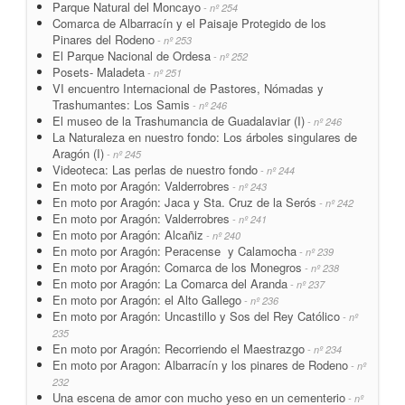
Parque Natural del Moncayo
- nº 254
Comarca de Albarracín y el Paisaje Protegido de los
Pinares del Rodeno
- nº 253
El Parque Nacional de Ordesa
- nº 252
Posets- Maladeta
- nº 251
VI encuentro Internacional de Pastores, Nómadas y
Trashumantes: Los Samis
- nº 246
El museo de la Trashumancia de Guadalaviar (I)
- nº 246
La Naturaleza en nuestro fondo: Los árboles singulares de
Aragón (I)
- nº 245
Videoteca: Las perlas de nuestro fondo
- nº 244
En moto por Aragón: Valderrobres
- nº 243
En moto por Aragón: Jaca y Sta. Cruz de la Serós
- nº 242
En moto por Aragón: Valderrobres
- nº 241
En moto por Aragón: Alcañiz
- nº 240
En moto por Aragón: Peracense y Calamocha
- nº 239
En moto por Aragón: Comarca de los Monegros
- nº 238
En moto por Aragón: La Comarca del Aranda
- nº 237
En moto por Aragón: el Alto Gallego
- nº 236
En moto por Aragón: Uncastillo y Sos del Rey Católico
- nº
235
En moto por Aragón: Recorriendo el Maestrazgo
- nº 234
En moto por Aragon: Albarracín y los pinares de Rodeno
- nº
232
Una escena de amor con mucho yeso en un cementerio
- nº