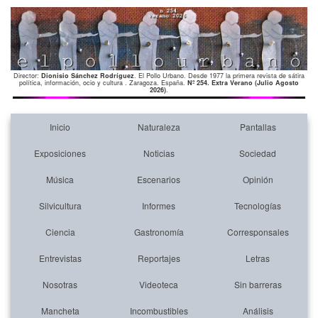
Director:
Dionisio Sánchez Rodríguez
. El Pollo Urbano. Desde 1977 la primera revista de sátira
política, información, ocio y cultura . Zaragoza. España.
Nº 254. Extra Verano (Julio Agosto
2026)
.
Inicio
Naturaleza
Pantallas
Exposiciones
Noticias
Sociedad
Música
Escenarios
Opinión
Silvicultura
Informes
Tecnologías
Ciencia
Gastronomía
Corresponsales
Entrevistas
Reportajes
Letras
Nosotras
Videoteca
Sin barreras
Mancheta
Incombustibles
Análisis