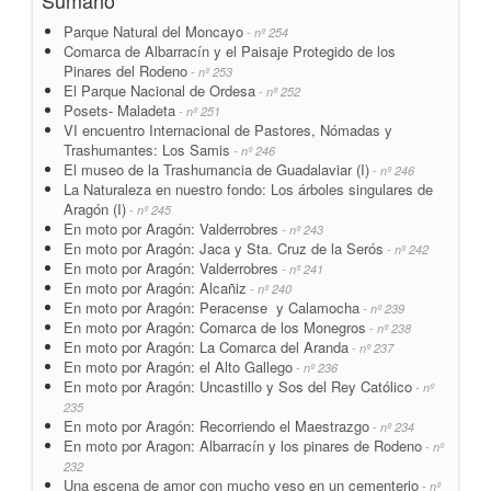
Sumario
Parque Natural del Moncayo
- nº 254
Comarca de Albarracín y el Paisaje Protegido de los
Pinares del Rodeno
- nº 253
El Parque Nacional de Ordesa
- nº 252
Posets- Maladeta
- nº 251
VI encuentro Internacional de Pastores, Nómadas y
Trashumantes: Los Samis
- nº 246
El museo de la Trashumancia de Guadalaviar (I)
- nº 246
La Naturaleza en nuestro fondo: Los árboles singulares de
Aragón (I)
- nº 245
En moto por Aragón: Valderrobres
- nº 243
En moto por Aragón: Jaca y Sta. Cruz de la Serós
- nº 242
En moto por Aragón: Valderrobres
- nº 241
En moto por Aragón: Alcañiz
- nº 240
En moto por Aragón: Peracense y Calamocha
- nº 239
En moto por Aragón: Comarca de los Monegros
- nº 238
En moto por Aragón: La Comarca del Aranda
- nº 237
En moto por Aragón: el Alto Gallego
- nº 236
En moto por Aragón: Uncastillo y Sos del Rey Católico
- nº
235
En moto por Aragón: Recorriendo el Maestrazgo
- nº 234
En moto por Aragon: Albarracín y los pinares de Rodeno
- nº
232
Una escena de amor con mucho yeso en un cementerio
- nº