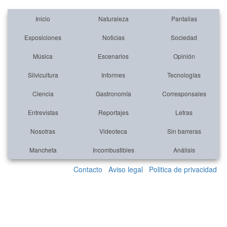
Inicio
Naturaleza
Pantallas
Exposiciones
Noticias
Sociedad
Música
Escenarios
Opinión
Silvicultura
Informes
Tecnologías
Ciencia
Gastronomía
Corresponsales
Entrevistas
Reportajes
Letras
Nosotras
Videoteca
Sin barreras
Mancheta
Incombustibles
Análisis
Contacto
Aviso legal
Politica de privacidad