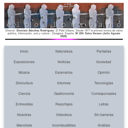
Director:
Dionisio Sánchez Rodríguez
. El Pollo Urbano. Desde 1977 la primera revista de sátira
política, información, ocio y cultura . Zaragoza. España.
Nº 254. Extra Verano (Julio Agosto
2026)
.
Inicio
Naturaleza
Pantallas
Exposiciones
Noticias
Sociedad
Música
Escenarios
Opinión
Silvicultura
Informes
Tecnologías
Ciencia
Gastronomía
Corresponsales
Entrevistas
Reportajes
Letras
Nosotras
Videoteca
Sin barreras
Mancheta
Incombustibles
Análisis