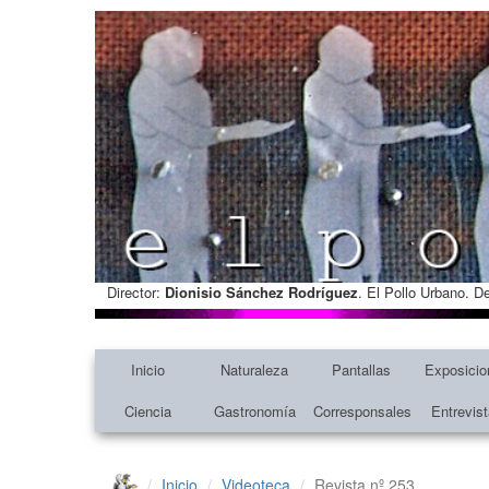
Director:
Dionisio Sánchez Rodríguez
. El Pollo Urbano. D
Inicio
Naturaleza
Pantallas
Exposicio
Ciencia
Gastronomía
Corresponsales
Entrevis
Inicio
Videoteca
Revista nº 253