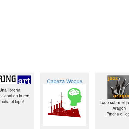
Cabeza Woque
Una librería
cional en la red
incha el logo!
Todo sobre el j
Aragón
¡Pincha el lo