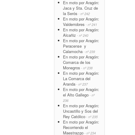
En moto por Aragón:
Jaca y Sta. Cruz de
la Serós
- nº 242
En moto por Aragón:
Valderrobres
- nº 241
En moto por Aragón:
Alcañiz
- nº 240
En moto por Aragón:
Peracense y
Calamocha
- nº 239
En moto por Aragón:
Comarca de los
Monegros
- nº 238
En moto por Aragón:
La Comarca del
Aranda
- nº 237
En moto por Aragón:
el Alto Gallego
- nº
236
En moto por Aragón:
Uncastillo y Sos del
Rey Católico
- nº 235
En moto por Aragón:
Recorriendo el
Maestrazgo
- nº 234