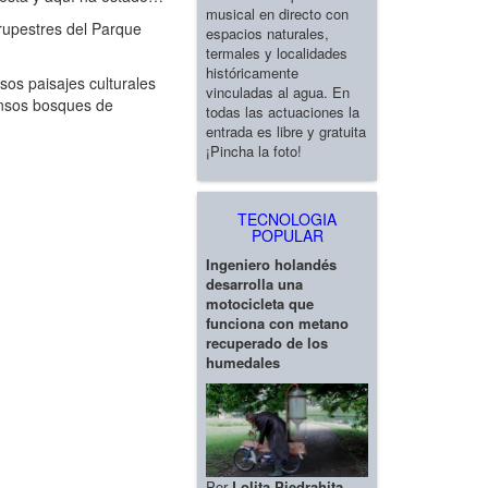
musical en directo con
rupestres del Parque
espacios naturales,
termales y localidades
históricamente
os paisajes culturales
vinculadas al agua. En
tensos bosques de
todas las actuaciones la
entrada es libre y gratuita
¡Pincha la foto!
TECNOLOGIA
POPULAR
Ingeniero holandés
desarrolla una
motocicleta que
funciona con metano
recuperado de los
humedales
Por
Lolita Piedrahita