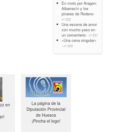
En moto por Aragon:
Albarracín y los
pinares de Rodeno
-
nº 232
Una escena de amor
con mucho yeso en
un cementerio
- nº 231
«Una cena singular»
- nº 230
La página de la
azz en
Diputación Provincial
de Huesca
go!
¡Pincha el logo!