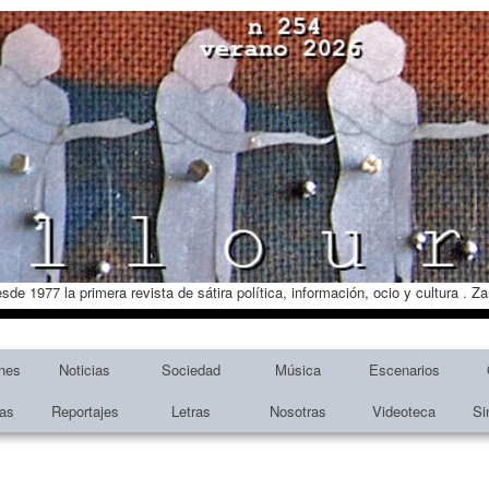
esde 1977 la primera revista de sátira política, información, ocio y cultura . 
nes
Noticias
Sociedad
Música
Escenarios
tas
Reportajes
Letras
Nosotras
Videoteca
Si