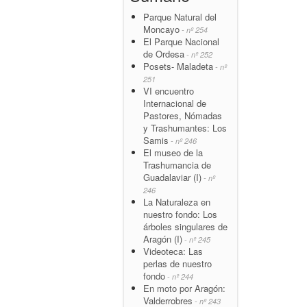
Parque Natural del
Moncayo
- nº 254
El Parque Nacional
de Ordesa
- nº 252
Posets- Maladeta
- nº
251
VI encuentro
Internacional de
Pastores, Nómadas
y Trashumantes: Los
Samis
- nº 246
El museo de la
Trashumancia de
Guadalaviar (I)
- nº
246
La Naturaleza en
nuestro fondo: Los
árboles singulares de
Aragón (I)
- nº 245
Videoteca: Las
perlas de nuestro
fondo
- nº 244
En moto por Aragón:
Valderrobres
- nº 243