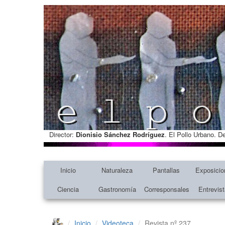
Director:
Dionisio Sánchez Rodríguez
. El Pollo Urbano. D
Inicio
Naturaleza
Pantallas
Exposicio
Ciencia
Gastronomía
Corresponsales
Entrevis
Inicio
Videoteca
Revista nº 237