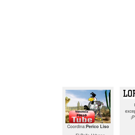
excep
¡P
Coordina:
Perico Liso