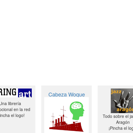
Cabeza Woque
Una librería
cional en la red
incha el logo!
Todo sobre el j
Aragón
¡Pincha el lo