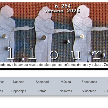
esde 1977 la primera revista de sátira política, información, ocio y cultura . 
nes
Noticias
Sociedad
Música
Escenarios
tas
Reportajes
Letras
Nosotras
Videoteca
Si