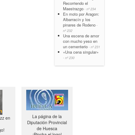
Recorriendo el
Maestrazgo
- nº 234
En moto por Aragon:
Albarracín y los
pinares de Rodeno
-
nº 232
Una escena de amor
con mucho yeso en
un cementerio
- nº 231
«Una cena singular»
- nº 230
La página de la
azz en
Diputación Provincial
de Huesca
go!
¡Pincha el logo!