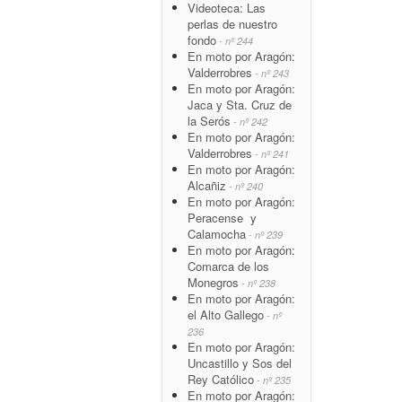
Videoteca: Las
perlas de nuestro
fondo
- nº 244
En moto por Aragón:
Valderrobres
- nº 243
En moto por Aragón:
Jaca y Sta. Cruz de
la Serós
- nº 242
En moto por Aragón:
Valderrobres
- nº 241
En moto por Aragón:
Alcañiz
- nº 240
En moto por Aragón:
Peracense y
Calamocha
- nº 239
En moto por Aragón:
Comarca de los
Monegros
- nº 238
En moto por Aragón:
el Alto Gallego
- nº
236
En moto por Aragón:
Uncastillo y Sos del
Rey Católico
- nº 235
En moto por Aragón: