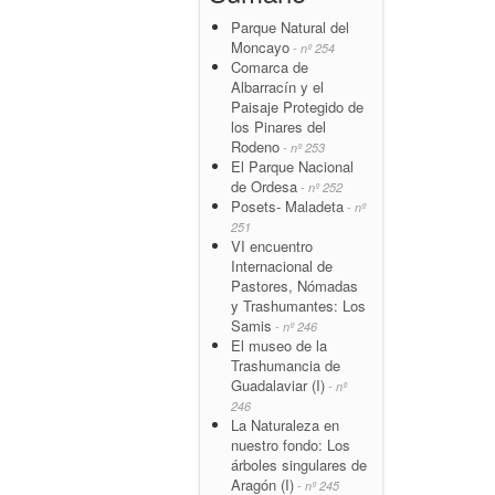
Parque Natural del
Moncayo
- nº 254
Comarca de
Albarracín y el
Paisaje Protegido de
los Pinares del
Rodeno
- nº 253
El Parque Nacional
de Ordesa
- nº 252
Posets- Maladeta
- nº
251
VI encuentro
Internacional de
Pastores, Nómadas
y Trashumantes: Los
Samis
- nº 246
El museo de la
Trashumancia de
Guadalaviar (I)
- nº
246
La Naturaleza en
nuestro fondo: Los
árboles singulares de
Aragón (I)
- nº 245