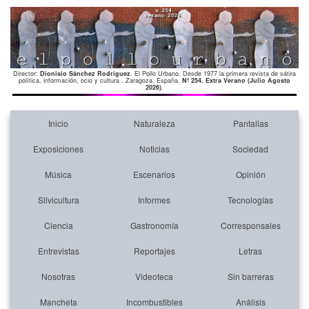
Director:
Dionisio Sánchez Rodríguez
. El Pollo Urbano. Desde 1977 la primera revista de sátira
política, información, ocio y cultura . Zaragoza. España.
Nº 254. Extra Verano (Julio Agosto
2026)
.
Inicio
Naturaleza
Pantallas
Exposiciones
Noticias
Sociedad
Música
Escenarios
Opinión
Silvicultura
Informes
Tecnologías
Ciencia
Gastronomía
Corresponsales
Entrevistas
Reportajes
Letras
Nosotras
Videoteca
Sin barreras
Mancheta
Incombustibles
Análisis