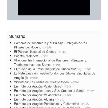
Sumario
Comarca de Albarracín y el Paisaje Protegido de los
Pinares del Rodeno
- nº 253
El Parque Nacional de Ordesa
- nº 252
Posets- Maladeta
- nº 251
VI encuentro Internacional de Pastores, Nómadas y
Trashumantes: Los Samis
- nº 246
El museo de la Trashumancia de Guadalaviar (I)
- nº 246
La Naturaleza en nuestro fondo: Los árboles singulares de
Aragón (I)
- nº 245
Videoteca: Las perlas de nuestro fondo
- nº 244
En moto por Aragón: Valderrobres
- nº 243
En moto por Aragón: Jaca y Sta. Cruz de la Serós
- nº 242
En moto por Aragón: Valderrobres
- nº 241
En moto por Aragón: Alcañiz
- nº 240
En moto por Aragón: Peracense y Calamocha
- nº 239
En moto por Aragón: Comarca de los Monegros