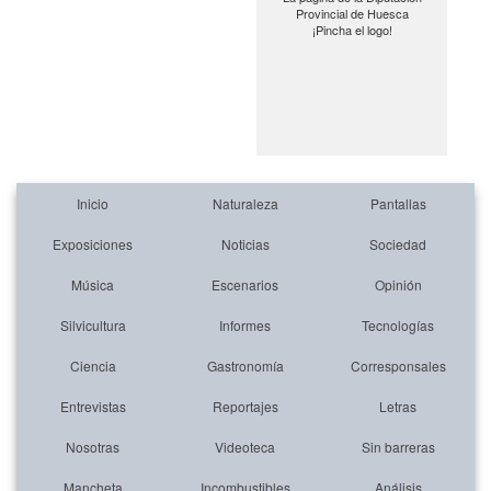
Provincial de Huesca
¡Pincha el logo!
Inicio
Naturaleza
Pantallas
Exposiciones
Noticias
Sociedad
Música
Escenarios
Opinión
Silvicultura
Informes
Tecnologías
Ciencia
Gastronomía
Corresponsales
Entrevistas
Reportajes
Letras
Nosotras
Videoteca
Sin barreras
Mancheta
Incombustibles
Análisis