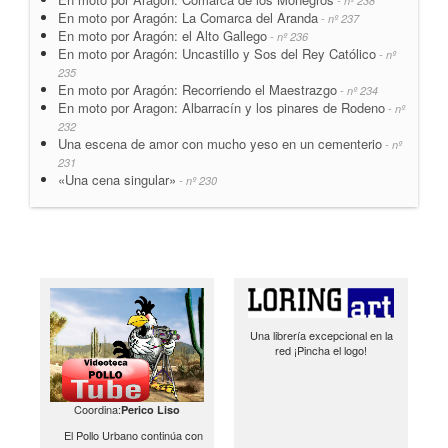
- nº 238
En moto por Aragón: La Comarca del Aranda
- nº 237
En moto por Aragón: el Alto Gallego
- nº 236
En moto por Aragón: Uncastillo y Sos del Rey Católico
- nº
235
En moto por Aragón: Recorriendo el Maestrazgo
- nº 234
En moto por Aragon: Albarracín y los pinares de Rodeno
- nº
232
Una escena de amor con mucho yeso en un cementerio
- nº
231
«Una cena singular»
- nº 230
Una librería excepcional en la
red ¡Pincha el logo!
Coordina:
Perico Liso
El Pollo Urbano continúa con