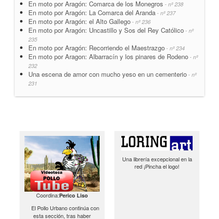
En moto por Aragón: Comarca de los Monegros
- nº 238
En moto por Aragón: La Comarca del Aranda
- nº 237
En moto por Aragón: el Alto Gallego
- nº 236
En moto por Aragón: Uncastillo y Sos del Rey Católico
- nº
235
En moto por Aragón: Recorriendo el Maestrazgo
- nº 234
En moto por Aragon: Albarracín y los pinares de Rodeno
- nº
232
Una escena de amor con mucho yeso en un cementerio
- nº
231
Una librería excepcional en la
red ¡Pincha el logo!
Coordina:
Perico Liso
El Pollo Urbano continúa con
esta sección, tras haber