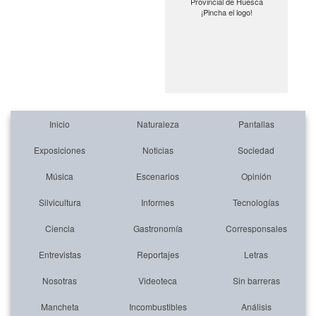
Provincial de Huesca
¡Pincha el logo!
Inicio
Naturaleza
Pantallas
Exposiciones
Noticias
Sociedad
Música
Escenarios
Opinión
Silvicultura
Informes
Tecnologías
Ciencia
Gastronomía
Corresponsales
Entrevistas
Reportajes
Letras
Nosotras
Videoteca
Sin barreras
Mancheta
Incombustibles
Análisis