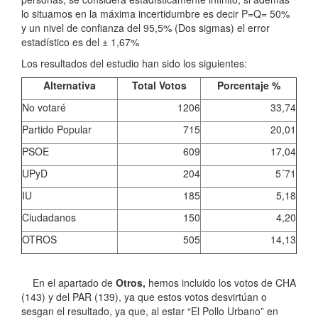
lo situamos en la máxima incertidumbre es decir P=Q= 50%
y un nivel de confianza del 95,5% (Dos sigmas) el error
estadístico es del ± 1,67%
Los resultados del estudio han sido los siguientes:
Alternativa
Total Votos
Porcentaje %
No votaré
1206
33,74
Partido Popular
715
20,01
PSOE
609
17,04
UPyD
204
5´71
IU
185
5,18
Ciudadanos
150
4,20
OTROS
505
14,13
En el apartado de
Otros,
hemos incluido los votos de CHA
(143) y del PAR (139), ya que estos votos desvirtúan o
sesgan el resultado, ya que, al estar “El Pollo Urbano” en