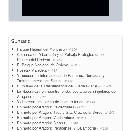
Sumario
Parque Natural del Moncayo
- nº 254
Comarca de Albarracín y el Paisaje Protegido de los
Pinares del Rodeno
- nº 253
El Parque Nacional de Ordesa
- nº 252
Posets- Maladeta
- nº 251
VI encuentro Internacional de Pastores, Nómadas y
Trashumantes: Los Samis
- nº 246
El museo de la Trashumancia de Guadalaviar (I)
- nº 246
La Naturaleza en nuestro fondo: Los árboles singulares de
Aragón (I)
- nº 245
Videoteca: Las perlas de nuestro fondo
- nº 244
En moto por Aragón: Valderrobres
- nº 243
En moto por Aragón: Jaca y Sta. Cruz de la Serós
- nº 242
En moto por Aragón: Valderrobres
- nº 241
En moto por Aragón: Alcañiz
- nº 240
En moto por Aragón: Peracense y Calamocha
- nº 239