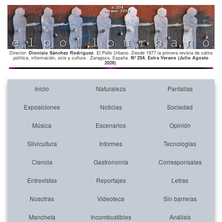
Director:
Dionisio Sánchez Rodríguez
. El Pollo Urbano. Desde 1977 la primera revista de sátira
política, información, ocio y cultura . Zaragoza. España.
Nº 254. Extra Verano (Julio Agosto
2026)
.
Inicio
Naturaleza
Pantallas
Exposiciones
Noticias
Sociedad
Música
Escenarios
Opinión
Silvicultura
Informes
Tecnologías
Ciencia
Gastronomía
Corresponsales
Entrevistas
Reportajes
Letras
Nosotras
Videoteca
Sin barreras
Mancheta
Incombustibles
Análisis