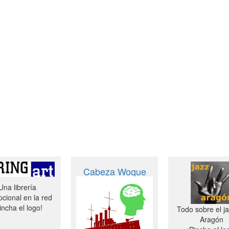
Cabeza Woque
Una librería
cional en la red
incha el logo!
Todo sobre el j
Aragón