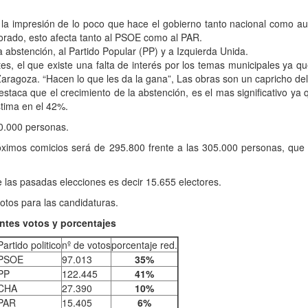
a la impresión de lo poco que hace el gobierno tanto nacional como au
torado, esto afecta tanto al PSOE como al PAR.
la abstención, al Partido Popular (PP) y a Izquierda Unida.
tes, el que existe una falta de interés por los temas municipales ya 
Zaragoza. “Hacen lo que les da la gana”, Las obras son un capricho del 
destaca que el crecimiento de la abstención, es el mas significativo ya
stima en el 42%.
10.000 personas.
próximos comicios será de 295.800 frente a las 305.000 personas, que
e las pasadas elecciones es decir 15.655 electores.
otos para las candidaturas.
entes votos y porcentajes
Partido politico
nº de votos
porcentaje red.
PSOE
97.013
35%
PP
122.445
41%
CHA
27.390
10%
PAR
15.405
6%