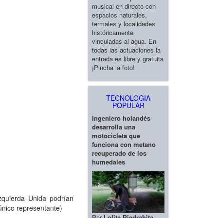
musical en directo con
espacios naturales,
termales y localidades
históricamente
vinculadas al agua. En
todas las actuaciones la
entrada es libre y gratuita
¡Pincha la foto!
TECNOLOGIA
POPULAR
Ingeniero holandés
desarrolla una
motocicleta que
funciona con metano
recuperado de los
humedales
Izquierda Unida podrían
único representante)
Por
Lolita Piedrahita