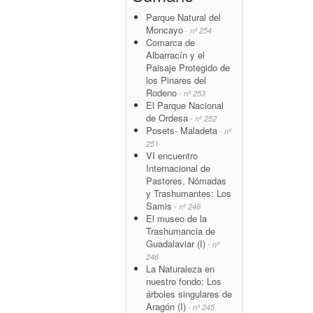
Parque Natural del
Moncayo
- nº 254
Comarca de
Albarracín y el
Paisaje Protegido de
los Pinares del
Rodeno
- nº 253
El Parque Nacional
de Ordesa
- nº 252
Posets- Maladeta
- nº
251
VI encuentro
Internacional de
Pastores, Nómadas
y Trashumantes: Los
Samis
- nº 246
El museo de la
Trashumancia de
Guadalaviar (I)
- nº
246
La Naturaleza en
nuestro fondo: Los
árboles singulares de
Aragón (I)
- nº 245