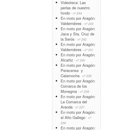
Videoteca: Las
perlas de nuestro
fondo
- nº 244
En moto por Aragón:
Valderrobres
- nº 243
En moto por Aragón:
Jaca y Sta. Cruz de
la Serós
- nº 242
En moto por Aragón:
Valderrobres
- nº 241
En moto por Aragón:
Alcañiz
- nº 240
En moto por Aragón:
Peracense y
Calamocha
- nº 239
En moto por Aragón:
Comarca de los
Monegros
- nº 238
En moto por Aragón:
La Comarca del
Aranda
- nº 237
En moto por Aragón:
el Alto Gallego
- nº
236
En moto por Aragón: