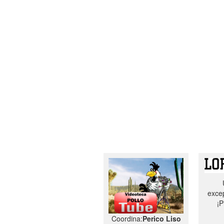
excep
¡P
Coordina:
Perico Liso