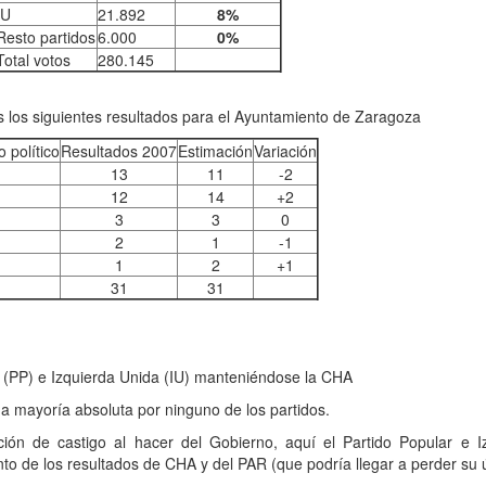
IU
21.892
8%
Resto partidos
6.000
0%
Total votos
280.145
 los siguientes resultados para el Ayuntamiento de Zaragoza
o político
Resultados 2007
Estimación
Variación
13
11
-2
12
14
+2
3
3
0
2
1
-1
1
2
+1
31
31
 (PP) e Izquierda Unida (IU) manteniéndose la CHA
a mayoría absoluta por ninguno de los partidos.
ción de castigo al hacer del Gobierno, aquí el Partido Popular e 
to de los resultados de CHA y del PAR (que podría llegar a perder su 