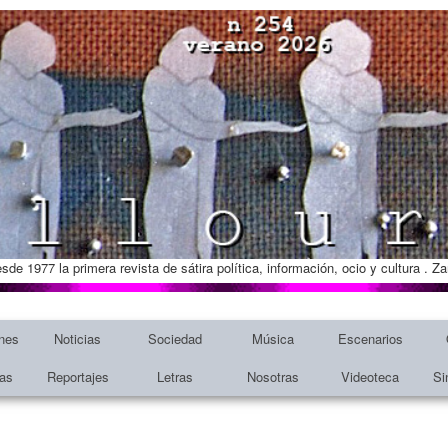
esde 1977 la primera revista de sátira política, información, ocio y cultura . 
nes
Noticias
Sociedad
Música
Escenarios
tas
Reportajes
Letras
Nosotras
Videoteca
Si