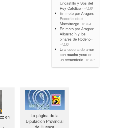
Uncastillo y Sos del
Rey Católico
- nº 235
En moto por Aragón:
Recorriendo el
Maestrazgo
- nº 234
En moto por Aragon:
Albarracín y los
pinares de Rodeno
-
nº 232
Una escena de amor
con mucho yeso en
un cementerio
- nº 231
La página de la
azz en
Diputación Provincial
de Huesca