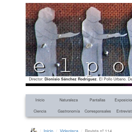
Director:
Dionisio Sánchez Rodríguez
. El Pollo Urbano. D
Inicio
Naturaleza
Pantallas
Exposicio
Ciencia
Gastronomía
Corresponsales
Entrevis
Inicio
Videoteca
Revista nº 114