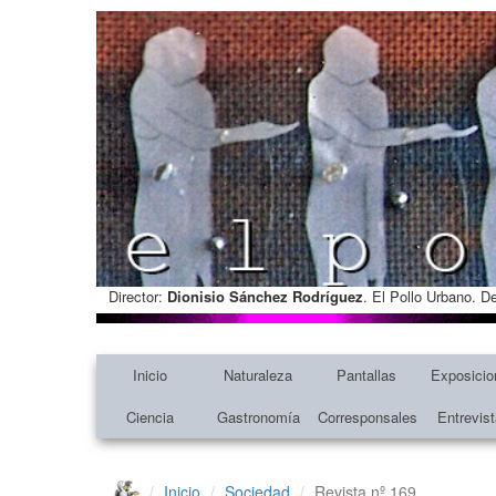
Director:
Dionisio Sánchez Rodríguez
. El Pollo Urbano. D
Inicio
Naturaleza
Pantallas
Exposicio
Ciencia
Gastronomía
Corresponsales
Entrevis
Inicio
Sociedad
Revista nº 169