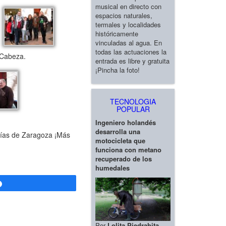
musical en directo con
espacios naturales,
termales y localidades
históricamente
vinculadas al agua. En
todas las actuaciones la
 Cabeza.
entrada es libre y gratuita
¡Pincha la foto!
TECNOLOGIA
POPULAR
Ingeniero holandés
desarrolla una
sías de Zaragoza ¡Más
motocicleta que
funciona con metano
recuperado de los
humedales
Compartir
Por
Lolita Piedrahita