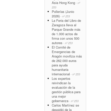
Asia Hong Kong
- nº
253
Pollerías (Junio
2026)
- nº 253
La Feria del Libro de
Zaragoza lleva al
Parque Grande más
de 1.000 actos de
firma con unos 500
autores
- nº 253
El Comité de
Emergencias de
Aragón moviliza más
de 262.000 euros
para ayuda
humanitaria
internacional
- nº 253
Los expertos
reivindican la
evaluación de la
gestión pública para
una mejor
gobernanza
- nº 253
Carlos Martínez se
despidió de la