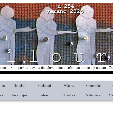
esde 1977 la primera revista de sátira política, información, ocio y cultura . 
nes
Noticias
Sociedad
Música
Escenarios
tas
Reportajes
Letras
Nosotras
Videoteca
Si