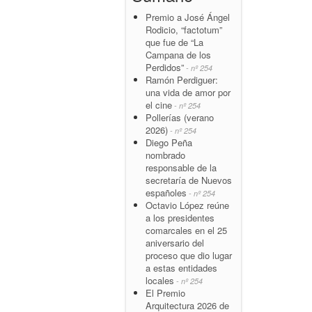
Premio a José Ángel
Rodicio, “factotum”
que fue de “La
Campana de los
Perdidos”
- nº 254
Ramón Perdiguer:
una vida de amor por
el cine
- nº 254
Pollerías (verano
2026)
- nº 254
Diego Peña
nombrado
responsable de la
secretaría de Nuevos
españoles
- nº 254
Octavio López reúne
a los presidentes
comarcales en el 25
aniversario del
proceso que dio lugar
a estas entidades
locales
- nº 254
El Premio
Arquitectura 2026 de