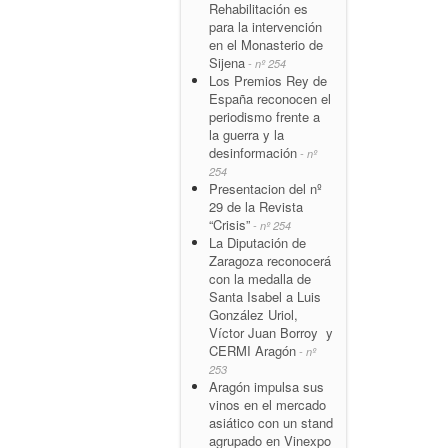
Rehabilitación es
para la intervención
en el Monasterio de
Sijena
- nº 254
Los Premios Rey de
España reconocen el
periodismo frente a
la guerra y la
desinformación
- nº
254
Presentacion del nº
29 de la Revista
“Crisis”
- nº 254
La Diputación de
Zaragoza reconocerá
con la medalla de
Santa Isabel a Luis
González Uriol,
Víctor Juan Borroy y
CERMI Aragón
- nº
253
Aragón impulsa sus
vinos en el mercado
asiático con un stand
agrupado en Vinexpo