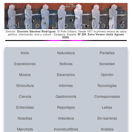
Director:
Dionisio Sánchez Rodríguez
. El Pollo Urbano. Desde 1977 la primera revista de sátira
política, información, ocio y cultura . Zaragoza. España.
Nº 254. Extra Verano (Julio Agosto
2026)
.
Inicio
Naturaleza
Pantallas
Exposiciones
Noticias
Sociedad
Música
Escenarios
Opinión
Silvicultura
Informes
Tecnologías
Ciencia
Gastronomía
Corresponsales
Entrevistas
Reportajes
Letras
Nosotras
Videoteca
Sin barreras
Mancheta
Incombustibles
Análisis