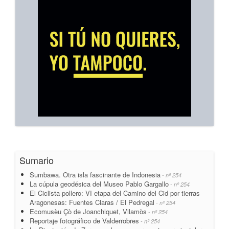
Sumario
Sumbawa. Otra isla fascinante de Indonesia
- nº 254
La cúpula geodésica del Museo Pablo Gargallo
- nº 254
El Ciclista pollero: VI etapa del Camino del Cid por tierras
Aragonesas: Fuentes Claras / El Pedregal
- nº 254
Ecomusèu Çò de Joanchiquet, Vilamòs
- nº 254
Reportaje fotográfico de Valderrobres
- nº 254