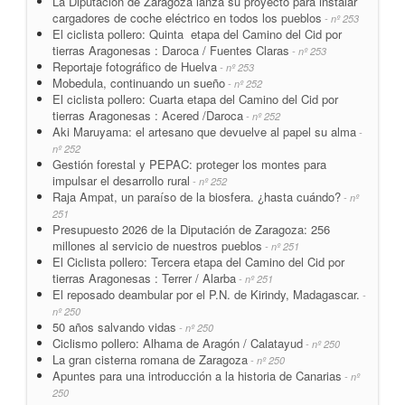
La Diputación de Zaragoza lanza su proyecto para instalar
cargadores de coche eléctrico en todos los pueblos
- nº 253
El ciclista pollero: Quinta etapa del Camino del Cid por
tierras Aragonesas : Daroca / Fuentes Claras
- nº 253
Reportaje fotográfico de Huelva
- nº 253
Mobedula, continuando un sueño
- nº 252
El ciclista pollero: Cuarta etapa del Camino del Cid por
tierras Aragonesas : Acered /Daroca
- nº 252
Aki Maruyama: el artesano que devuelve al papel su alma
-
nº 252
Gestión forestal y PEPAC: proteger los montes para
impulsar el desarrollo rural
- nº 252
Raja Ampat, un paraíso de la biosfera. ¿hasta cuándo?
- nº
251
Presupuesto 2026 de la Diputación de Zaragoza: 256
millones al servicio de nuestros pueblos
- nº 251
El Ciclista pollero: Tercera etapa del Camino del Cid por
tierras Aragonesas : Terrer / Alarba
- nº 251
El reposado deambular por el P.N. de Kirindy, Madagascar.
-
nº 250
50 años salvando vidas
- nº 250
Ciclismo pollero: Alhama de Aragón / Calatayud
- nº 250
La gran cisterna romana de Zaragoza
- nº 250
Apuntes para una introducción a la historia de Canarias
- nº
250