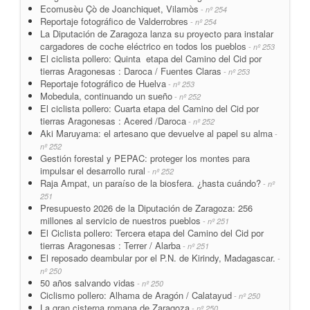
Ecomusèu Çò de Joanchiquet, Vilamòs
- nº 254
Reportaje fotográfico de Valderrobres
- nº 254
La Diputación de Zaragoza lanza su proyecto para instalar
cargadores de coche eléctrico en todos los pueblos
- nº 253
El ciclista pollero: Quinta etapa del Camino del Cid por
tierras Aragonesas : Daroca / Fuentes Claras
- nº 253
Reportaje fotográfico de Huelva
- nº 253
Mobedula, continuando un sueño
- nº 252
El ciclista pollero: Cuarta etapa del Camino del Cid por
tierras Aragonesas : Acered /Daroca
- nº 252
Aki Maruyama: el artesano que devuelve al papel su alma
-
nº 252
Gestión forestal y PEPAC: proteger los montes para
impulsar el desarrollo rural
- nº 252
Raja Ampat, un paraíso de la biosfera. ¿hasta cuándo?
- nº
251
Presupuesto 2026 de la Diputación de Zaragoza: 256
millones al servicio de nuestros pueblos
- nº 251
El Ciclista pollero: Tercera etapa del Camino del Cid por
tierras Aragonesas : Terrer / Alarba
- nº 251
El reposado deambular por el P.N. de Kirindy, Madagascar.
-
nº 250
50 años salvando vidas
- nº 250
Ciclismo pollero: Alhama de Aragón / Calatayud
- nº 250
La gran cisterna romana de Zaragoza
- nº 250