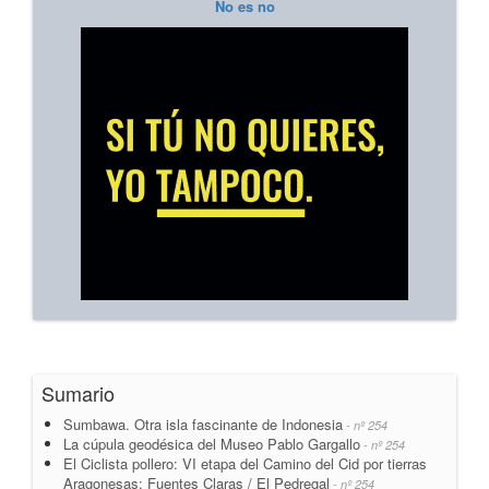
No es no
Sumario
Sumbawa. Otra isla fascinante de Indonesia
- nº 254
La cúpula geodésica del Museo Pablo Gargallo
- nº 254
El Ciclista pollero: VI etapa del Camino del Cid por tierras
Aragonesas: Fuentes Claras / El Pedregal
- nº 254