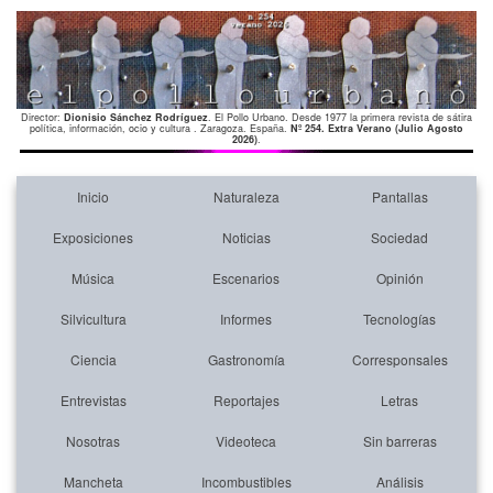
Director:
Dionisio Sánchez Rodríguez
. El Pollo Urbano. Desde 1977 la primera revista de sátira
política, información, ocio y cultura . Zaragoza. España.
Nº 254. Extra Verano (Julio Agosto
2026)
.
Inicio
Naturaleza
Pantallas
Exposiciones
Noticias
Sociedad
Música
Escenarios
Opinión
Silvicultura
Informes
Tecnologías
Ciencia
Gastronomía
Corresponsales
Entrevistas
Reportajes
Letras
Nosotras
Videoteca
Sin barreras
Mancheta
Incombustibles
Análisis